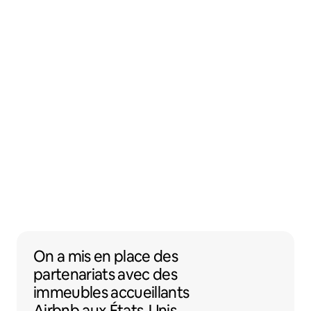
On a mis en place des partenariats avec 
On a mis en place des
partenariats
avec des
immeubles accueillants
Airbnb
aux États-Unis