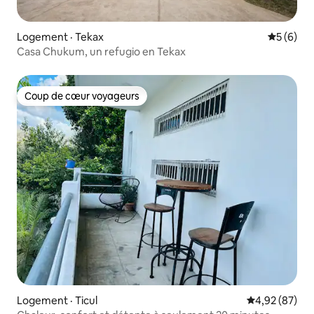
Logement · Tekax
Note moy
5 (6)
Casa Chukum, un refugio en Tekax
Coup de cœur voyageurs
Coup de cœur voyageurs
Logement · Ticul
Note moyenne
4,92 (87)