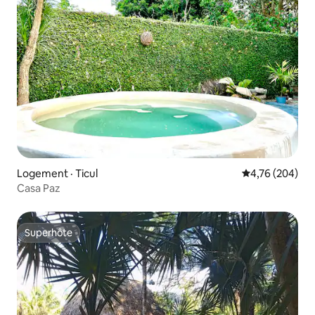
Logement · Ticul
Note moyenne 
4,76 (204)
Casa Paz
Superhôte
Superhôte