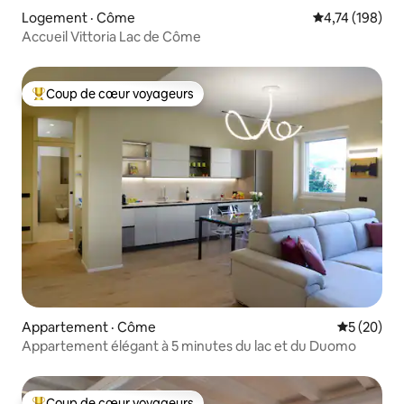
Logement · Côme
Note moyenne 
4,74 (198)
Accueil Vittoria Lac de Côme
Coup de cœur voyageurs
Coup de cœur voyageurs parmi les plus aimés
Appartement · Côme
Note moye
5 (20)
Appartement élégant à 5 minutes du lac et du Duomo
Coup de cœur voyageurs