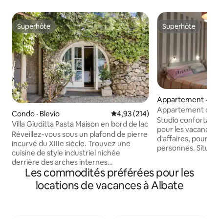
Superhôte
Superhôte
Superhôte
Superhôte
Appartement · C
Appartement de 
Condo · Blevio
Note moyenne de 4,93 sur 5, 2
4,93 (214)
Petite Maison
Studio confortable,
Villa Giuditta Pasta Maison en bord de lac
pour les vacances
Réveillez-vous sous un plafond de pierre
d'affaires, pour 
incurvé du XIIIe siècle. Trouvez une
personnes. Situé au 3e étage d'un petit
cuisine de style industriel nichée
immeuble d'appar
derrière des arches internes
ascenseur) dans u
Les commodités préférées pour les
tentaculaires. Buvez dans une vue
calme et bien dess
magnifique sur le lac et la montagne
locations de vacances à Albate
commun et une pl
depuis un hamac ombragé. Entrez
à l'intérieur de la propriét
directement dans le lac de Côme depuis
française pour 2 p
les terrasses ensoleillées du jardin. CIR :
spacieux et lumine
013026-CNI-00010 La maison au rez-de-