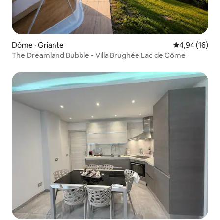
Dôme · Griante
Note moyenne
4,94 (16)
The Dreamland Bubble - Villa Brughée Lac de Côme