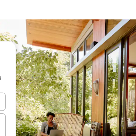
i
.
utilisant les flèches vers le haut et vers le bas, ou en appuyant dessus 