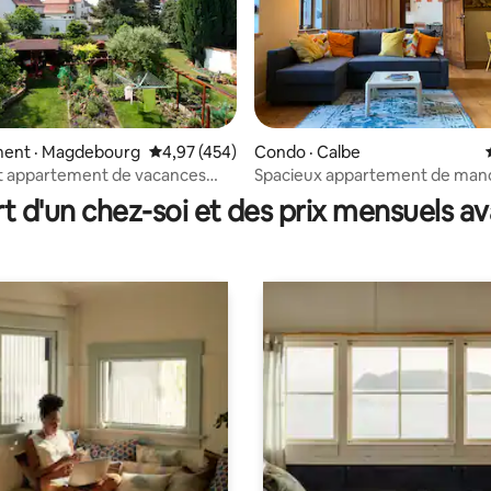
 sur 5, 55 commentaires
ent · Magdebourg
Note moyenne de 4,97 sur 5, 454 commentai
4,97 (454)
Condo · Calbe
 appartement de vacances
Spacieux appartement de mano
rdure à proximité de la clinique
de la Saale et de l'Elbe
t d'un chez-soi et des prix mensuels 
ire