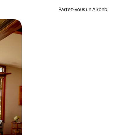
Partez-vous un Airbnb
et en les faisant glisser.