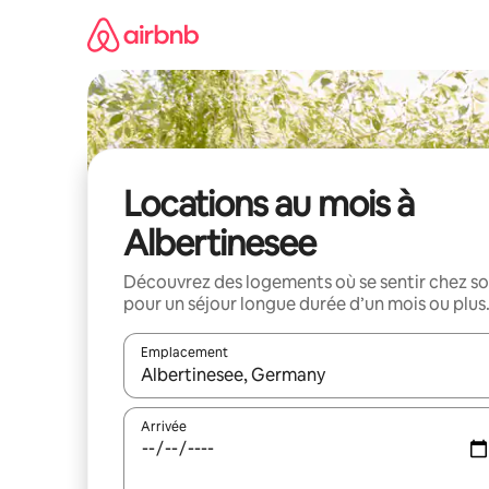
Aller
directement
au
contenu
Locations au mois à
Albertinesee
Découvrez des logements où se sentir chez so
pour un séjour longue durée d’un mois ou plus
Emplacement
Quand les résultats sont affichés, parcourez-les en 
Arrivée