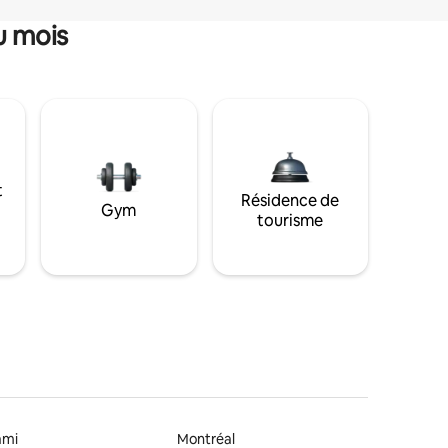
u mois
t
Résidence de
Gym
tourisme
ami
Montréal