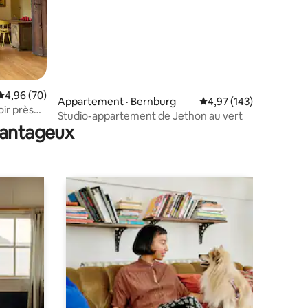
res
Note moyenne de 4,96 sur 5, 70 commentaires
4,96 (70)
Appartement · Bernburg
Note moyenne de 4,97 
4,97 (143)
ir près
Studio-appartement de Jethon au vert
avantageux