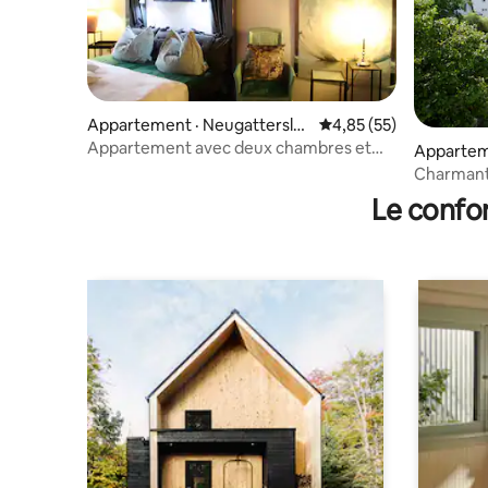
Appartement · Neugattersle
Note moyenne de 4,85
4,85 (55)
ben
Appartement avec deux chambres et
Appartem
salle de bain
Charmant
dans la ve
Le confor
universita