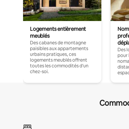
Logements entièrement
Noma
meublés
prof
dépl
Des cabanes de montagne
paisibles aux appartements
Des 
urbains pratiques, ces
pour 
logements meublés offrent
nomad
toutes les commodités d'un
dista
chez-soi.
espac
Commodit