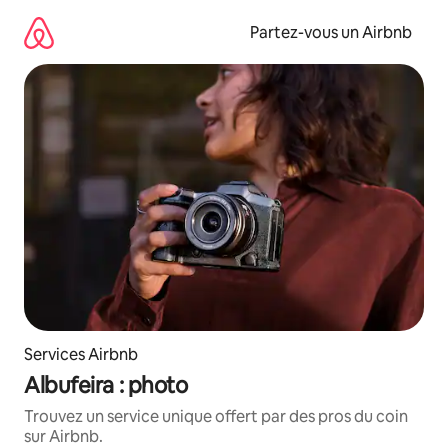
Aller
directement
Partez-vous un Airbnb
au
contenu
Services Airbnb
Albufeira : photo
Trouvez un service unique offert par des pros du coin
sur Airbnb.