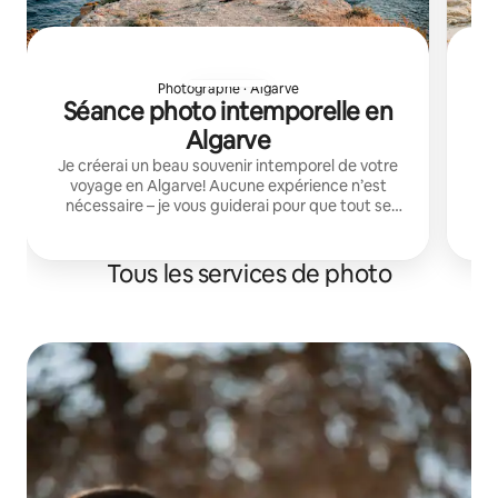
Photographe · Algarve
Séance photo intemporelle en
Algarve
Je créerai un beau souvenir intemporel de votre
L
voyage en Algarve! Aucune expérience n’est
an
nécessaire – je vous guiderai pour que tout se
ri
passe de manière naturelle et détendue, que
v
vous soyez seul(e), en couple ou en famille.
Tous les services de photo