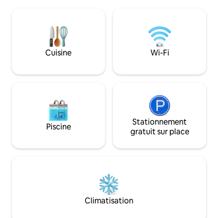
RECOMMANDÉ pour
restaurants, des bars et le centre
très grande tail
commercial La Fuente à seulement 4
pour les personne
minutes à pied. Plusieurs terrains de golf
65 ans ACCÈS LIM
populaires à moins de 5 minutes. Les
CLIENTS NOUS NE SOMMES PAS DANS
plages de La Zenia et de Playa Flamenca
LE CENTRE, SI V
Cuisine
Wi-Fi
sont à environ 5 km. La Zenia Boulevard
AIRBNB CENTRAL 
à 4,5 km.
VOTRE DESTINATIO
reposer
Stationnement
Piscine
gratuit sur place
Climatisation