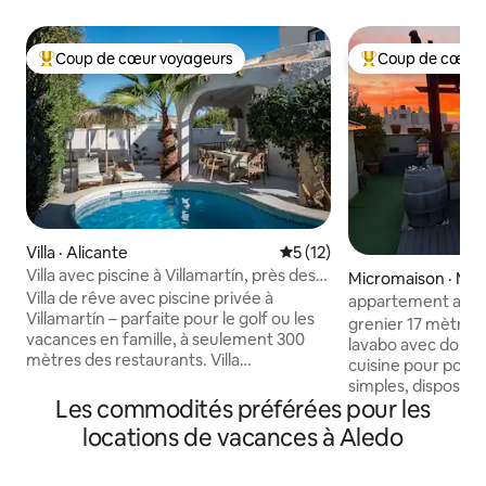
Coup de cœur voyageurs
Coup de cœur 
Coup de cœur voyageurs parmi les plus aimés
Coup de cœur voy
Villa · Alicante
Note moyenne de 5 sur 5, 
5 (12)
Villa avec piscine à Villamartín, près des
Micromaison · Mur
terrains de golf et de La Zenia
Villa de rêve avec piscine privée à
appartement avec 
Villamartín – parfaite pour le golf ou les
dans la ville
grenier 17 mètres 
vacances en famille, à seulement 300
lavabo avec douche 
mètres des restaurants. Villa
cuisine pour pouvo
indépendante dans une rue calme. Avec
simples, dispose d
ses 4 chambres et ses 2 salles de bain, la
Les commodités préférées pour les
mètres AVEC SPA-
maison est idéale pour les couples, les
état de marche, sauf pan
locations de vacances à Aledo
familles ou les voyages de golf entre
minutes de l'Arrix
amis. Profitez de votre propre piscine et
MINUTES DU centr
d'un jardin luxuriant, tout en ayant des