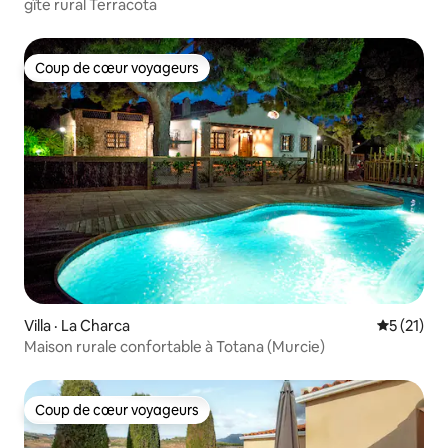
gîte rural Terracota
Coup de cœur voyageurs
Coup de cœur voyageurs
Villa · La Charca
Note moye
5 (21)
Maison rurale confortable à Totana (Murcie)
Coup de cœur voyageurs
Coup de cœur voyageurs