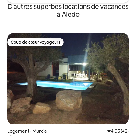
D'autres superbes locations de vacances
à Aledo
Coup de cœur voyageurs
Coup de cœur voyageurs
Logement · Murcie
Note moyenne
4,95 (42)