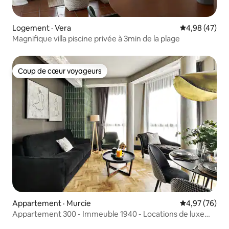
Logement · Vera
Note moyenne
4,98 (47)
Magnifique villa piscine privée à 3min de la plage
Coup de cœur voyageurs
Coup de cœur voyageurs
Appartement · Murcie
Note moyenne
4,97 (76)
Appartement 300 - Immeuble 1940 - Locations de luxe
Murcie