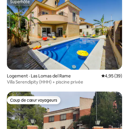
Superhôte
Superhôte
Logement · Las Lomas del Rame
Note moyenne
4,95 (39)
Villa Serendipity (HHH) + piscine privée
Coup de cœur voyageurs
Coup de cœur voyageurs