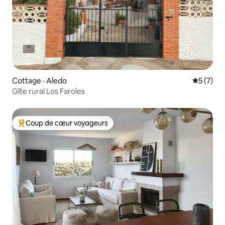
Cottage · Aledo
Note moy
5 (7)
Gîte rural Los Faroles
Coup de cœur voyageurs
Coup de cœur voyageurs parmi les plus aimés