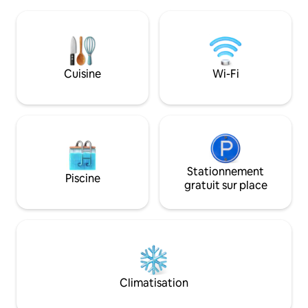
🚣‍♀️ Jestki, Quad, Cheval 🐎 plongée
d’un « chez-soi » a
soumarine 🤿 _Location de voiture 🏎 -
hôtel, pour un séj
Laissez-vous charmer par ce havre de
inoubliable. Son emplacement
paix Réservez maintenant pour vivre
stratégique à Bou
une expérience inoubliable 😍🌊
de visiter la régio
calme, loin du tumul
Cuisine
Wi-Fi
Stationnement
Piscine
gratuit sur place
Climatisation