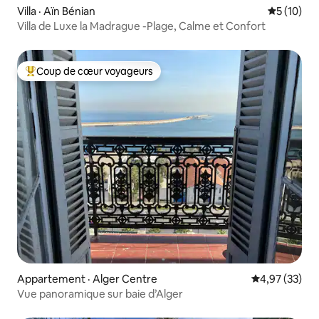
Villa · Aïn Bénian
Note moye
5 (10)
Villa de Luxe la Madrague -Plage, Calme et Confort
Coup de cœur voyageurs
Coup de cœur voyageurs parmi les plus aimés
Appartement · Alger Centre
Note moyenne
4,97 (33)
Vue panoramique sur baie d’Alger