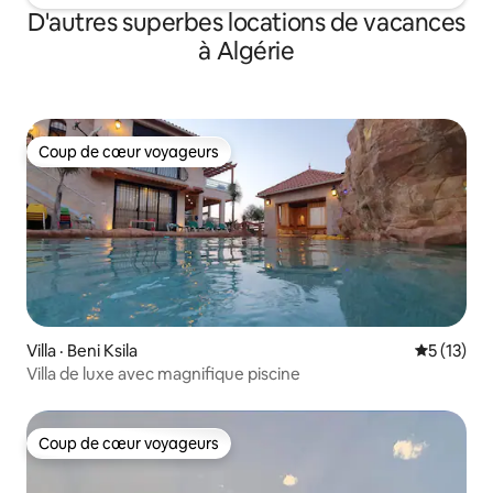
D'autres superbes locations de vacances
à Algérie
Coup de cœur voyageurs
Coup de cœur voyageurs
Villa · Beni Ksila
Note moye
5 (13)
Villa de luxe avec magnifique piscine
Coup de cœur voyageurs
Coup de cœur voyageurs