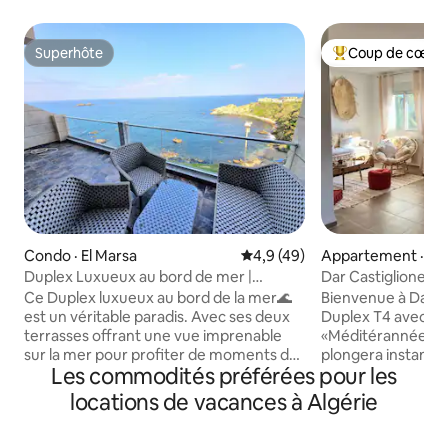
Superhôte
Coup de cœur 
Superhôte
Coup de cœur voy
Condo · El Marsa
Note moyenne de 4,9 sur 5, 
4,9 (49)
Appartement · Bou
Duplex Luxueux au bord de mer |
Dar Castiglione-D
Résidence Océane
entre Alger et Tip
Ce Duplex luxueux au bord de la mer🌊
Bienvenue à Dar Castigli
est un véritable paradis. Avec ses deux
Duplex T4 avec so
terrasses offrant une vue imprenable
«Méditérannéen-B
sur la mer pour profiter de moments de
plongera instant
Les commodités préférées pour les
détente en plein air -Tous commerces a
l'ambiance authen
proximité superettes, pizzerias, Resto,
algérienne. Dôté de tous les
locations de vacances à Algérie
Taxi à quelques pas, Air de jeux et Picnic
équipements néce
-Nos activités : Balade bateaux🛥,barque
avec soin, vous y 