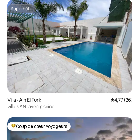
Superhôte
Superhôte
Villa · Ain El Turk
Note moyenne
4,77 (26)
villa KANI avec piscine
Coup de cœur voyageurs
Coup de cœur voyageurs parmi les plus aimés