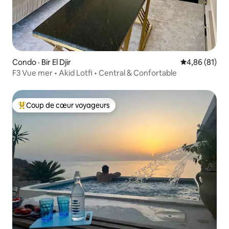
Condo · Bir El Djir
Note moyenne
4,86 (81)
F3 Vue mer • Akid Lotfi • Central & Confortable
Coup de cœur voyageurs
Coup de cœur voyageurs parmi les plus aimés