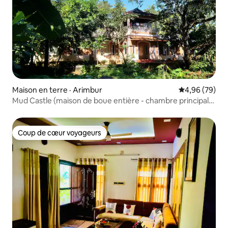
Maison en terre · Arimbur
Note moyenne
4,96 (79)
Mud Castle (maison de boue entière - chambre principale
climatisée)
Coup de cœur voyageurs
Coup de cœur voyageurs