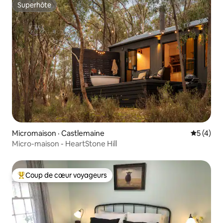
Superhôte
Superhôte
Micromaison · Castlemaine
Note moy
5 (4)
Micro-maison - HeartStone Hill
Coup de cœur voyageurs
Coup de cœur voyageurs parmi les plus aimés