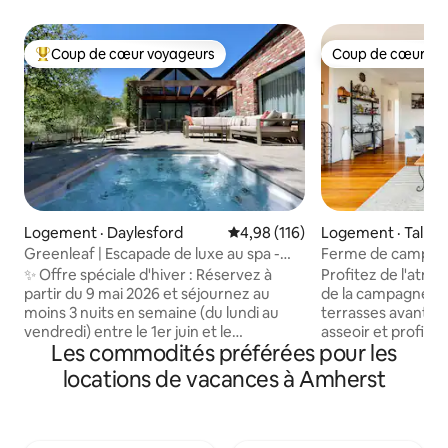
Coup de cœur voyageurs
Coup de cœur vo
Coup de cœur voyageurs parmi les plus aimés
Coup de cœur vo
Logement · Daylesford
Note moyenne de 4,98 sur 5, 1
4,98 (116)
Logement · Talbot
Greenleaf | Escapade de luxe au spa -
Ferme de campagn
Foyer - VE
✨ Offre spéciale d'hiver : Réservez à
Profitez de l'atm
partir du 9 mai 2026 et séjournez au
de la campagne c
moins 3 nuits en semaine (du lundi au
terrasses avant et
vendredi) entre le 1er juin et le
asseoir et profiter 
Les commodités préférées pour les
31 août 2026 pour recevoir un bon
compris les chevau
Winespeake de 100 $ à votre arrivée. Un
moutons et les la
locations de vacances à Amherst
bon par séjour admissible. Offre d'une
soleil incroyables e
durée limitée. Promotions : - 10 % de
Idéal pour les coupl
réduction sur les tarifs par nuit de 3 à 6
séjours profession
nuits. - 20 % de réduction sur les prix par
chambres Queen (1