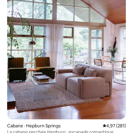
Cabane · Hepburn Springs
Note moyenne 
4,97 (281)
La cabane perchée Hepburn : escapade romantique