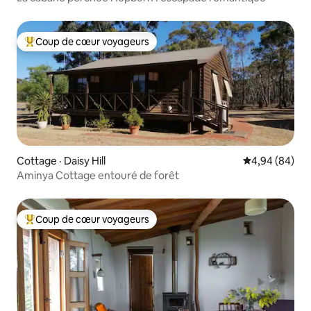
Coup de cœur voyageurs
Coup de cœur voyageurs parmi les plus aimés
Cottage · Daisy Hill
Note moyenne
4,94 (84)
Aminya Cottage entouré de forêt
Coup de cœur voyageurs
Coup de cœur voyageurs parmi les plus aimés