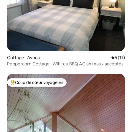
Cottage · Avoca
Note moye
5 (17)
Peppercorn Cottage : Wifi feu BBQ AC animaux acceptés
Coup de cœur voyageurs
Coup de cœur voyageurs parmi les plus aimés