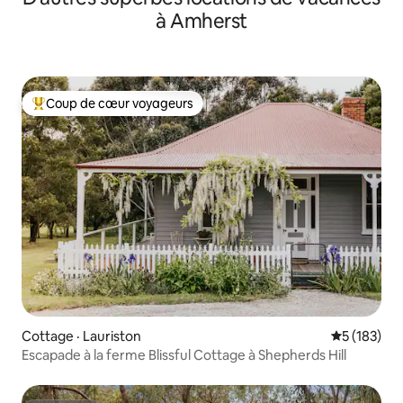
à Amherst
Coup de cœur voyageurs
Coup de cœur voyageurs parmi les plus aimés
Cottage · Lauriston
Note moyen
5 (183)
Escapade à la ferme Blissful Cottage à Shepherds Hill