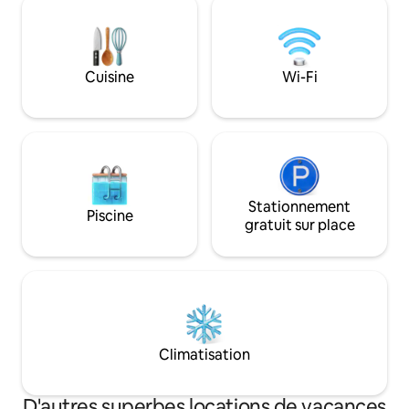
nuit pour les réservations de 7 nuits et
murale) tous les 
plus. - 10 % de réduction sur les tarifs par
accueille l'un des 
nuit des réservations de dernière
meilleurs marchés 
minute effectuées jusqu'à 7 jours avant
nous sommes à 10 
Cuisine
Wi-Fi
l'arrivée. Toutes les promotions sont
populaire Marybo
automatiquement déduites des tarifs
besoins en matière
par nuit lorsque des réservations
minutes du célèbre canton de Booktown
admissibles sont effectuées.
de Clunes.
Stationnement
Piscine
gratuit sur place
Climatisation
D'autres superbes locations de vacances