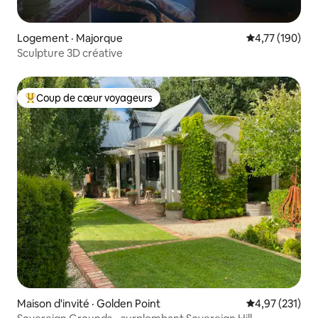
Logement · Majorque
Note moyenne 
4,77 (190)
Sculpture 3D créative
Coup de cœur voyageurs
Coup de cœur voyageurs parmi les plus aimés
Maison d'invité · Golden Point
Note moyenne 
4,97 (231)