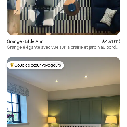
Grange · Little Ann
Note moyenne
4,91 (11)
Grange élégante avec vue sur la prairie et jardin au bord
du ruisseau
Coup de cœur voyageurs
Coup de cœur voyageurs parmi les plus aimés