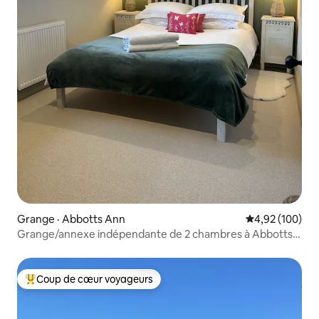
Grange · Abbotts Ann
Note moyenne 
4,92 (100)
Grange/annexe indépendante de 2 chambres à Abbotts
Ann
Coup de cœur voyageurs
Coup de cœur voyageurs parmi les plus aimés