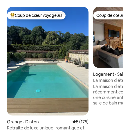
Coup de cœur voyageurs
Coup de cœur vo
Coup de cœur voyageurs parmi les plus aimés
Coup de cœur vo
Logement · Salisb
La maison d'été
La maison d'été e
récemment conve
une cuisine entiè
salle de bain mag
un lit double au ni
mezzanine,accessib
échelle avec un p
Grange · Dinton
Note moyenne de 5 sur 5, 1
5 (175)
style loft. Il est 
Retraite de luxe unique, romantique et