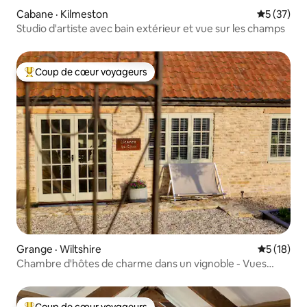
Cabane · Kilmeston
Note moye
5 (37)
Studio d'artiste avec bain extérieur et vue sur les champs
Coup de cœur voyageurs
Coup de cœur voyageurs parmi les plus aimés
Grange · Wiltshire
Note moye
5 (18)
Chambre d'hôtes de charme dans un vignoble - Vues
panoramiques et vin
Coup de cœur voyageurs