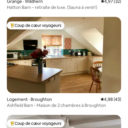
Grange · Wildhern
Note moyenne
4,97 (32)
Hatton Barn – retraite de luxe. (Sauna à venir!)
Coup de cœur voyageurs
Coup de cœur voyageurs parmi les plus aimés
Logement · Broughton
Note moyenne
4,98 (43)
Ashfield Barn - Maison de 2 chambres à Broughton
Coup de cœur voyageurs
Coup de cœur voyageurs parmi les plus aimés