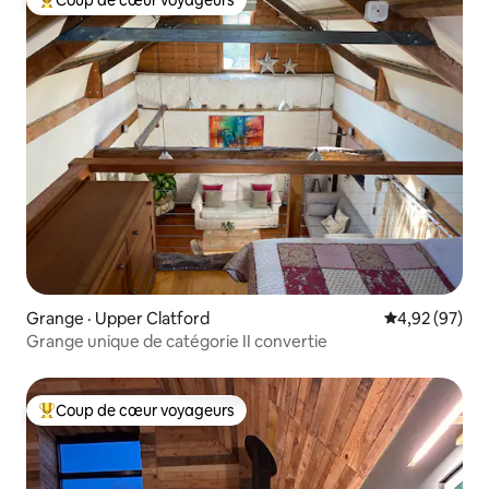
Coup de cœur voyageurs parmi les plus aimés
Grange · Upper Clatford
Note moyenne
4,92 (97)
Grange unique de catégorie II convertie
Coup de cœur voyageurs
Coup de cœur voyageurs parmi les plus aimés