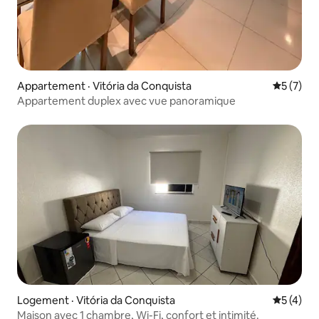
Appartement · Vitória da Conquista
Note moy
5 (7)
Appartement duplex avec vue panoramique
Logement · Vitória da Conquista
Note moy
5 (4)
Maison avec 1 chambre, Wi-Fi, confort et intimité.