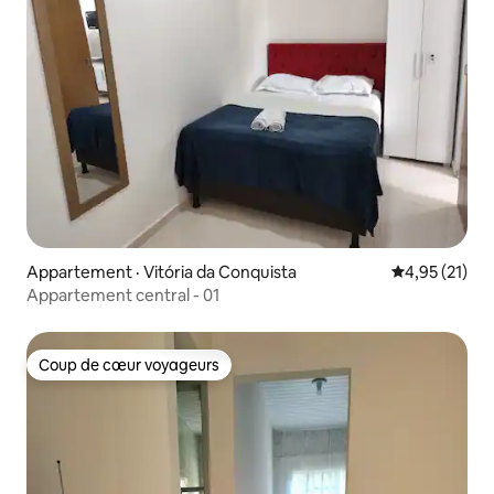
Appartement · Vitória da Conquista
Note moyenne
4,95 (21)
Appartement central - 01
Coup de cœur voyageurs
Coup de cœur voyageurs