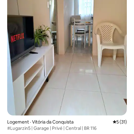
Logement · Vitória da Conquista
Note moye
5 (31)
#Lugarzin5 | Garage | Privé | Central | BR 116