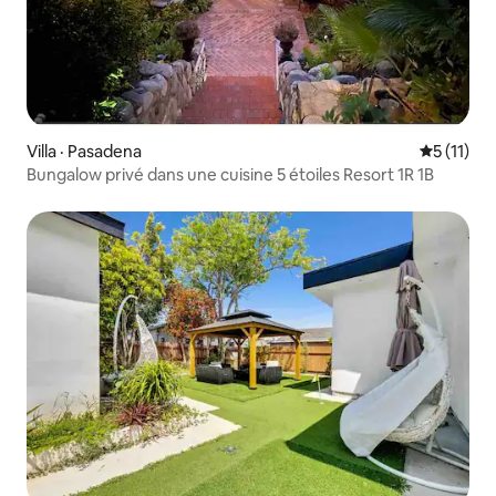
Villa · Pasadena
Note moye
5 (11)
Bungalow privé dans une cuisine 5 étoiles Resort 1R 1B