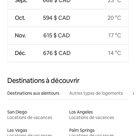
Sept.
668 $ CAD
23 °C
Oct.
594 $ CAD
20 °C
Nov.
615 $ CAD
17 °C
Déc.
676 $ CAD
14 °C
Destinations à découvrir
Destinations aux alentours
Autres types de logements
L
San Diego
Los Angeles
Locations de vacances
Locations de vacances
Las Vegas
Palm Springs
Locations de vacances
Locations de vacances