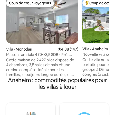
Coup de cœur voyageurs
Coup de cœur 
Coup de cœur voyageurs
Coup de cœur voy
Villa · Anaheim
Villa · Montclair
Note moyenne de 4,88 sur 5, 1
4,88 (147)
Nouvelle villa conf
Maison familiale 4 CH/3,5 SDB • Près
mini-golf, brasero
d'ONT et de Disneyland
Cette villa neuve 
Cette maison de 2 427 pi ca dispose de
parfaite pour un v
4 chambres, 3,5 salles de bain et une
groupe à Disneyla
cuisine complète, idéale pour les
congrès (à distanc
familles, les séjours longue durée, les
Anaheim : commodités populaires pour
de Disneyland. Ell
voyages d'affaires et les vacances.
5 chambres, dont 2 
Située dans un quartier calme et sûr, la
les villas à louer
bains et d'une inc
maison offre un stationnement gratuit
12 000 pieds carrés
dans l'allée, un garage pour deux
8 téléviseurs gran
voitures et de l'espace pour plusieurs
télévision à proje
gros véhicules. Près de Claremont
avec systèmes de
Colleges, de l'aéroport d'Ontario, des
les films et les p
centres commerciaux, de Disneyland et