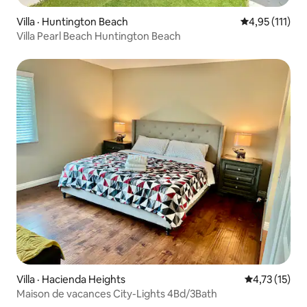
Villa · Huntington Beach
Note moyenne 
4,95 (111)
Villa Pearl Beach Huntington Beach
Villa · Hacienda Heights
Note moyenne
4,73 (15)
Maison de vacances City-Lights 4Bd/3Bath