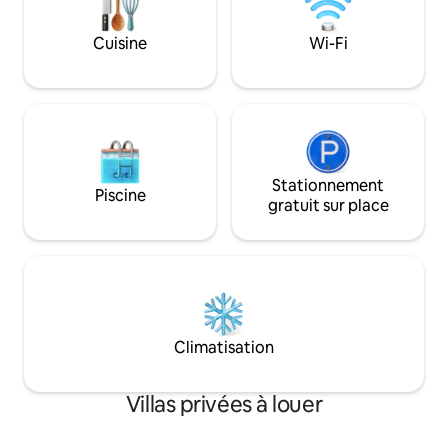
L'arrière-cour disp
de San Diego. Parfait pour les voyageurs
d'un foyer, d'une 
à la recherche d'un aménagement
Cuisine
Wi-Fi
spa, de 2 patios c
spacieux, d'équipements modernes et
profiter, se détend
d'un accès pratique aux principales
jeux extérieurs.
destinations du sud de la Californie.
Stationnement
Piscine
gratuit sur place
Climatisation
Villas privées à louer