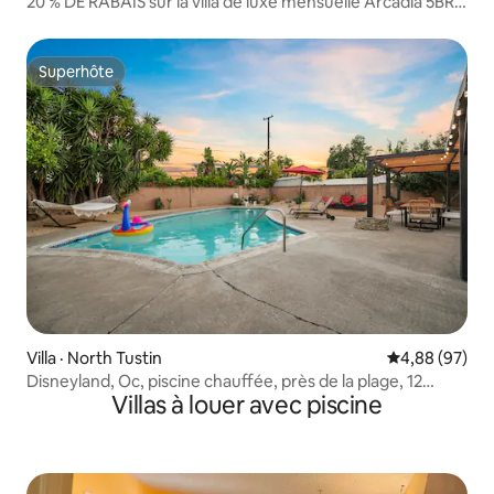
20 % DE RABAIS sur la villa de luxe mensuelle Arcadia 5BR +
Jacuzzi
Superhôte
Superhôte
Villa · North Tustin
Note moyenne
4,88 (97)
Disneyland, Oc, piscine chauffée, près de la plage, 12
Villas à louer avec piscine
couchages