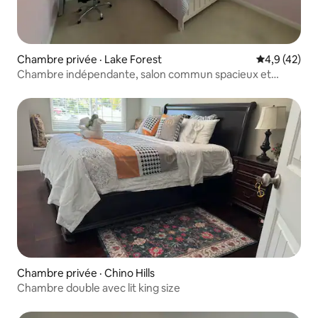
Chambre privée · Lake Forest
Note moyenn
4,9 (42)
Chambre indépendante, salon commun spacieux et
espace de vie à Los Angeles, comté d'Orange, possibilité
de cuisiner, piscine de luxe et jacuzzi dans le quartier,
supermarché à proximité
Chambre privée · Chino Hills
Chambre double avec lit king size