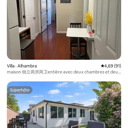
Villa · Alhambra
Note moyenne
4,69 (91)
maison 独立两房两卫entière avec deux chambres et deux
salles de bain
Superhôte
Superhôte