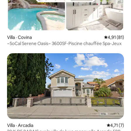
Villa · Covina
Note moyenne
4,91 (81)
~SoCal Serene Oasis~ 3600SF-Piscine chauffée Spa-Jeux
Villa · Arcadia
Note moyenn
4,71 (7)