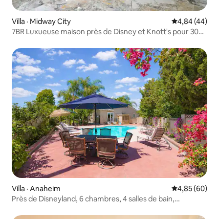
Villa · Midway City
Note moyenne
4,84 (44)
7BR Luxueuse maison près de Disney et Knott's pour 30
personnes
Villa · Anaheim
Note moyenne
4,85 (60)
Près de Disneyland, 6 chambres, 4 salles de bain,
piscine/spa, 3300 pieds carrés