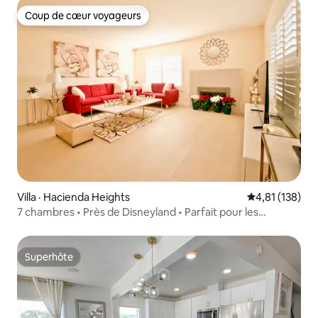
Coup de cœur voyageurs
Coup de cœur voyageurs
Villa · Hacienda Heights
Note moyenne 
4,81 (138)
7 chambres • Près de Disneyland • Parfait pour les
groupes
Superhôte
Superhôte