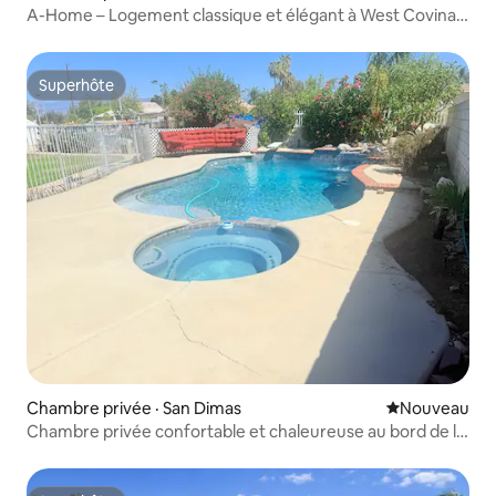
A-Home – Logement classique et élégant à West Covina,
Los Angeles · Grand lit King · Bar avec piano · Piscine
privée avec jardin
Superhôte
Superhôte
Chambre privée · San Dimas
Nouvel hébe
Nouveau
Chambre privée confortable et chaleureuse au bord de la
piscine