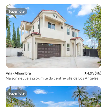
Superhôte
Superhôte
Villa · Alhambra
Note moyenne
4,93 (46)
Maison neuve à proximité du centre-ville de Los Angeles
Superhôte
Superhôte