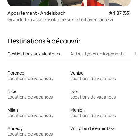
Appartement · Andelsbuch
Note moyenne
4,87 (55)
Grande terrasse ensoleillée sur le toit avec jacuzzi
Destinations à découvrir
Destinations aux alentours
Autres types de logements
L
Florence
Venise
Locations de vacances
Locations de vacances
Nice
Lyon
Locations de vacances
Locations de vacances
Milan
Munich
Locations de vacances
Locations de vacances
Annecy
Voir plus d'éléments
Locations de vacances