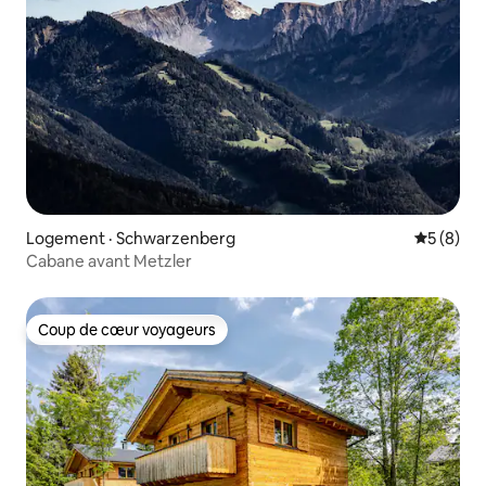
Logement · Schwarzenberg
Note moy
5 (8)
Cabane avant Metzler
Coup de cœur voyageurs
Coup de cœur voyageurs