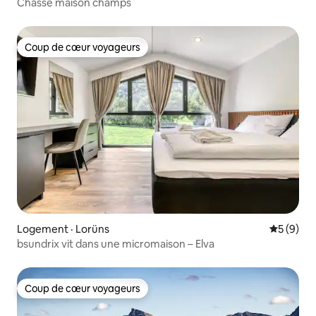
Chasse maison champs
Coup de cœur voyageurs
Coup de cœur voyageurs
Logement · Lorüns
Note moy
5 (9)
bsundrix vit dans une micromaison – Elva
Coup de cœur voyageurs
Coup de cœur voyageurs