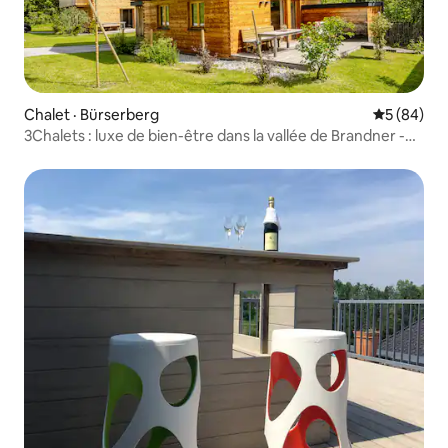
Chalet · Bürserberg
Note moye
5 (84)
3Chalets : luxe de bien-être dans la vallée de Brandner -
Chalet 2