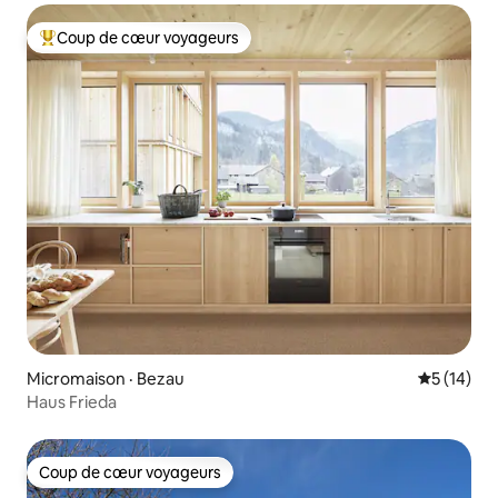
Coup de cœur voyageurs
Coup de cœur voyageurs parmi les plus aimés
Micromaison · Bezau
Note moye
5 (14)
Haus Frieda
Coup de cœur voyageurs
Coup de cœur voyageurs