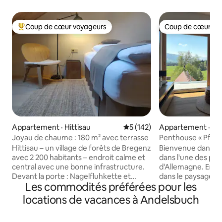
Coup de cœur voyageurs
Coup de cœur vo
Coup de cœur voyageurs parmi les plus aimés
Coup de cœur vo
Appartement · Hittisau
Note moyenne de 5 sur 5, 1
5 (142)
Appartement · Sig
Joyau de chaume : 180 m² avec terrasse
Penthouse « Pfänd
alpin sur le lac d
Hittisau – un village de forêts de Bregenz
Bienvenue dans vo
avec 2 200 habitants – endroit calme et
dans l'une des plus
central avec une bonne infrastructure.
d'Allemagne. Entr
Devant la porte : Nagelfluhkette et
dans le paysage 
Les commodités préférées pour les
Hittisberg – idéal pour des randonnées
le souffle du Dreil
avec toute la famille et des excursions
Constance. Profite
locations de vacances à Andelsbuch
dans le Vorarlberg, en Suisse et dans
panorama alpin à t
l'Allgäu. Le lac de Constance et Bregenz
allant jusqu'au sol 