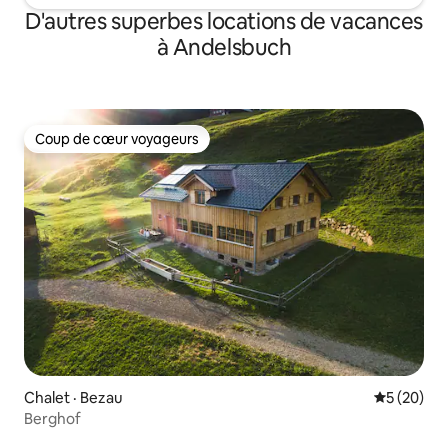
D'autres superbes locations de vacances
à Andelsbuch
Coup de cœur voyageurs
Coup de cœur voyageurs
Chalet · Bezau
Note moye
5 (20)
Berghof