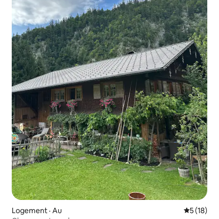
Logement · Au
Note moye
5 (18)