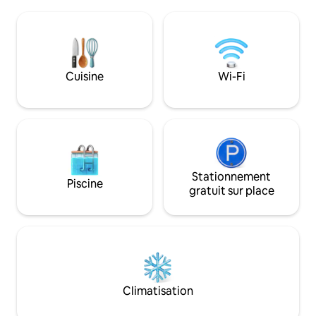
sont à seulement 30 minutes, les sports
confortable. Le p
d'hiver à Mellau-Damüls (30 minutes),
accessible en faut
Hochhäderich et Balderschwang (10
ascenseur qui mè
min). Située directement sur la piste de
l'appartement. Un
ski de fond, la maison de paille construite
et une cuisine en
de manière durable invite à une
vous invitent à pa
Cuisine
Wi-Fi
expérience authentique.
conviviales avec v
famille.
Stationnement
Piscine
gratuit sur place
Climatisation