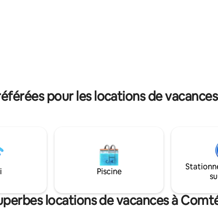
aménagé pour des vacances
 Wi-Fi rapide et d'un nouveau
merveilleuses ou comme une m
de CVC pour vous garder au
de chez vous pendant les séjou
té! À 1,4 km de l'I-29 – un trajet
prolongés. À 2-3 miles de 2 sort
r vous rendre à Mosaic, à la
d'autoroute différentes pour fac
ux boutiques d'antiquités
déplacements. Vue sur le terrai
t à environ une heure de la
Remorque/beaucoup de places
es endroits de Kansas City.
stationnement.
éférées pour les locations de vacance
Stationn
i
Piscine
su
superbes locations de vacances à Comt