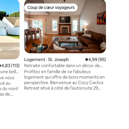
Coup de cœur voyageurs
Coup
Coup de cœur voyageurs
Coup de
Logement · St. Joseph
Note moyenne de 4,99
4,99 (95)
Retraite confortable dans un décor de
Note moyenne de 4,83 sur 5, 113 commentaires
4,83 (113)
res
Logemen
cactus 4 chambres/2 salles de bain St
Profitez en famille de ce fabuleux
une belle
La ferme
Joe/région de Savannah
logement qui offre de bons moments en
ue vous
tranquill
Profitez
perspective. Bienvenue au Cozy Cactus
tué au
confortab
Retreat situé à côté de l'autoroute 29
s du nord
Situé à en
entre St. Joe et Savannah Missouri. À
as de
l'endroit 
quelques kilomètres du camp
allée
visites 
d'entraînement des Chiefs, du centre-
nfants
d'un wee
ville historique, des restaurants, des
avant. Pas
avec des 
magasins et plus encore. Voici ce à quoi
ette
St. Josep
vous pouvez vous attendre ! - Lits
épuré et
connexion
confortables - Communication rapide -
èrement
qu'une c