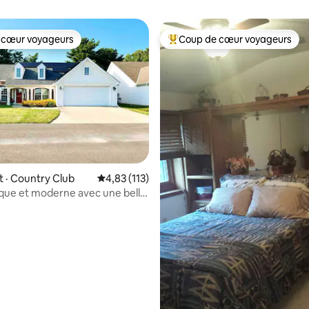
 cœur voyageurs
Coup de cœur voyageurs
 cœur voyageurs
Coup de cœur voyageurs parmi 
 sur 5, 15 commentaires
 · Country Club
Note moyenne de 4,83 sur 5, 113 commentai
4,83 (113)
ique et moderne avec une belle