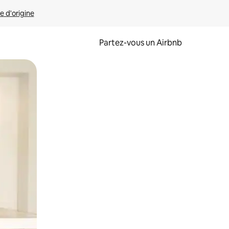
e d'origine
Partez-vous un Airbnb
et en les faisant glisser.