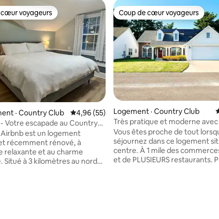
 cœur voyageurs
Coup de cœur voyageurs
 cœur voyageurs
Coup de cœur voyageurs
Logement · Country Club
ent · Country Club
Note moyenne de 4,96 sur 5, 55 commentai
4,96 (55)
Très pratique et moderne avec 
l - Votre escapade au Country
vue
Vous êtes proche de tout lorsq
l Airbnb est un logement
séjournez dans ce logement si
et récemment rénové, à
centre. À 1 mile des commerce
e relaxante et au charme
et de PLUSIEURS restaurants. P
. Situé à 3 kilomètres au nord
circulation sur une très courte 
 commercial North Shoppes,
privée, parfaite pour que les e
d'un séjour à quelques minutes
jouent dans la grande pelouse 
les attractions de Saint Joseph!
 sur 5, 28 commentaires
de marches pour entrer dans c
ment de 2 chambres et 1 salle
maison ! Vous adorerez le look 
st doté d'une entrée privée sur
moderne et la rue calme. Enti
d'une cuisinette, d'une