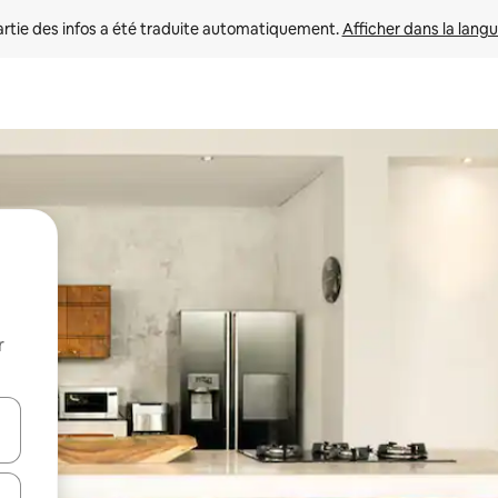
rtie des infos a été traduite automatiquement. 
Afficher dans la langu
r
utilisant les flèches vers le haut et vers le bas, ou en appuyant dessus 