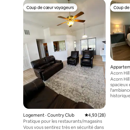
Coup de cœur voyageurs
Coup de
Coup de cœur voyageurs
Coup de
Appartem
Acorn Hil
Club
Acorn Hil
spacieux 
l'ambianc
historique
du centre
profitez 
de toutes 
Logement · Country Club
Note moyenne de 4,93
4,93 (28)
L'apparte
Pratique pour les restaurants/magasins
de bain e
Vous vous sentirez très en sécurité dans
le patio, 