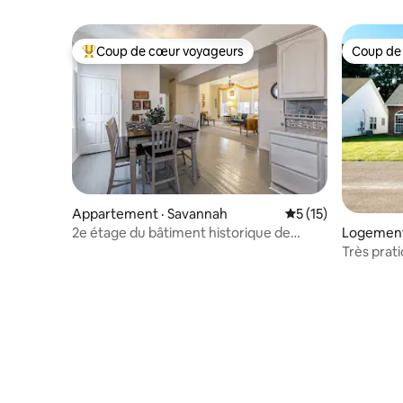
Coup de cœur voyageurs
Coup de
Coup de cœur voyageurs parmi les plus aimés
Coup de
Appartement · Savannah
Note moyenne de 5
5 (15)
2e étage du bâtiment historique de
Logement
Savannah Reporter
Très prat
vue