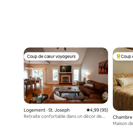
Coup de cœur voyageurs
Coup 
Coup de cœur voyageurs
Coup de 
Logement · St. Joseph
Note moyenne de 4,99
4,99 (95)
Retraite confortable dans un décor de
Chambre p
cactus 4 chambres/2 salles de bain St
ub
Maison de
Joe/région de Savannah
parentale