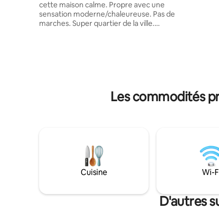
cette maison calme. Propre avec une
connexion
sensation moderne/chaleureuse. Pas de
système 
marches. Super quartier de la ville.
frais cet é
Proche des « north shoppes ». Des
rapide pou
tonnes de magasins de détail et de
MWSU et a
restaurants à seulement quelques
locales, e
kilomètres. Juste à côté de l'autoroute I-
plupart d
29. La maison est la dernière maison au
bout d'une très courte allée privée. Pas
de circulation, ce qui est parfait pour un
Les commodités pr
séjour avec des enfants qui aiment jouer
dehors sur la grande pelouse avant
ouverte. Beaucoup de places de
stationnement pour plusieurs véhicules
ou remorques. Pas de marches sur cette
propriété. Vue sur le terrain de golf.
Cuisine
Wi-F
D'autres 