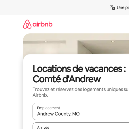
Aller
Une pa
directement
au
contenu
Locations de vacances :
Comté d'Andrew
Trouvez et réservez des logements uniques su
Airbnb.
Emplacement
Quand les résultats sont affichés, parcourez-les en 
Arrivée