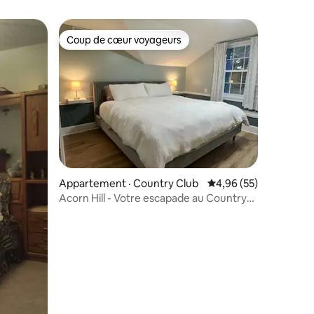
Coup de cœur voyageurs
les plus aimés
Coup de cœur voyageurs
res
Appartement · Country Club
Note moyenne de 4,96
4,96 (55)
Acorn Hill - Votre escapade au Country
Club