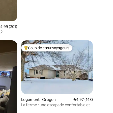
ote moyenne de 4,99 sur 5, 201 commentaires
4,99 (201)
(2
Coup de cœur voyageurs
Coup de cœur voyageurs parmi les plus aimés
res
Logement · Oregon
Note moyenne de 4,97 
4,97 (143)
La ferme : une escapade confortable et
tranquille