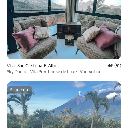
Villa · San Cristóbal El Alto
Note moye
5 (51)
Sky Dancer Villa Penthouse de Luxe : Vue Volcan
Superhôte
Superhôte