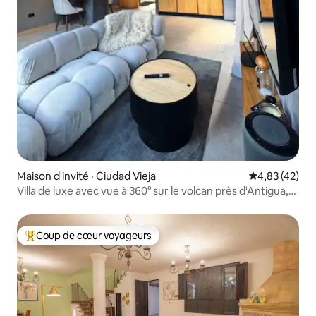
Maison d'invité · Ciudad Vieja
Note moyenne
4,83 (42)
Villa de luxe avec vue à 360° sur le volcan près d'Antigua,
climatisation
Coup de cœur voyageurs
Coup de cœur voyageurs parmi les plus aimés