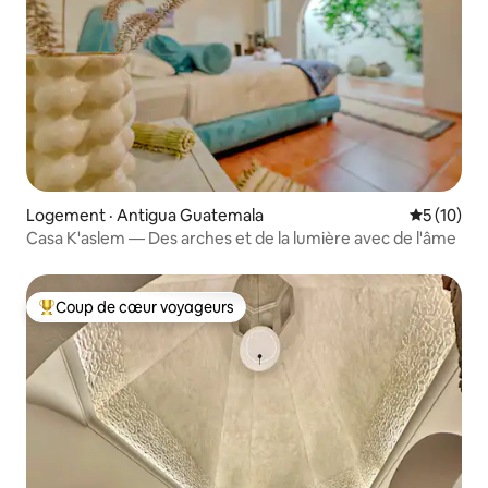
Logement · Antigua Guatemala
Note moye
5 (10)
Casa K'aslem — Des arches et de la lumière avec de l'âme
Coup de cœur voyageurs
Coup de cœur voyageurs parmi les plus aimés