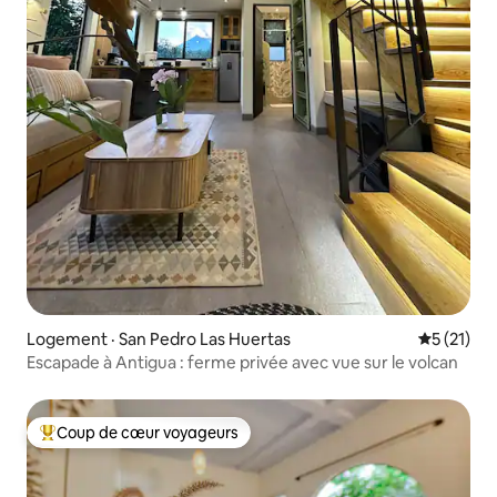
Logement · San Pedro Las Huertas
Note moye
5 (21)
Escapade à Antigua : ferme privée avec vue sur le volcan
Coup de cœur voyageurs
Coup de cœur voyageurs parmi les plus aimés