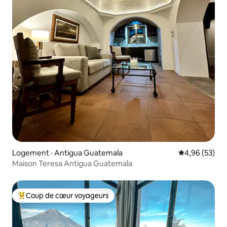
Logement · Antigua Guatemala
Note moyenne
4,96 (53)
Maison Teresa Antigua Guatemala
Coup de cœur voyageurs
Coup de cœur voyageurs parmi les plus aimés