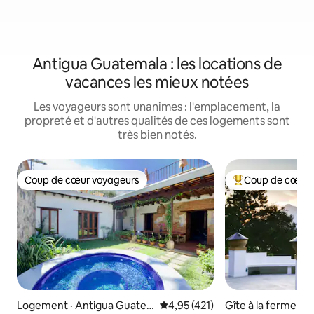
Antigua Guatemala : les locations de
vacances les mieux notées
Les voyageurs sont unanimes : l'emplacement, la
propreté et d'autres qualités de ces logements sont
très bien notés.
Coup de cœur voyageurs
Coup de cœur 
Coup de cœur voyageurs
Coup de cœur voy
Logement · Antigua Guate
Note moyenne de 4,95 sur 5, 4
4,95 (421)
Gîte à la ferme · 