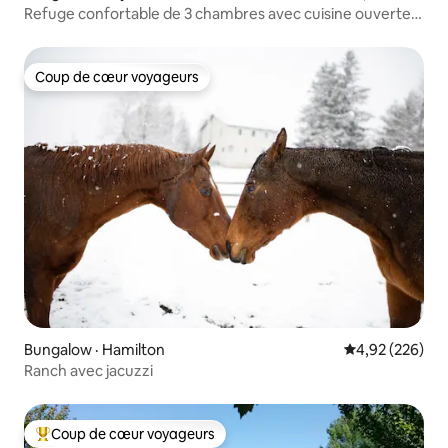
Refuge confortable de 3 chambres avec cuisine ouverte
et bureau ensoleillé
Coup de cœur voyageurs
Coup de cœur voyageurs
Bungalow · Hamilton
Note moyenne 
4,92 (226)
Ranch avec jacuzzi
Coup de cœur voyageurs
Coup de cœur voyageurs parmi les plus aimés