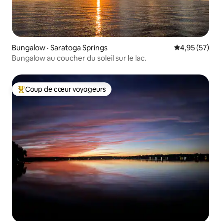
Bungalow · Saratoga Springs
Note moyenne
4,95 (57)
Bungalow au coucher du soleil sur le lac.
Coup de cœur voyageurs
Coup de cœur voyageurs parmi les plus aimés