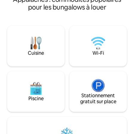
une rivière impétu
ou 1 chien de taille moyenne ( 20 à 40
pour les bungalows à louer
rivière à pied jusq
livres ; 15 à 20 pouces de haut) bien
baignade privé ! Pa
élevé, entièrement vacciné, dressé à la
dans la nature, la 
maison. Si votre animal de compagnie
baignade, la pêch
répond à ces consignes, veuillez
(réapprovisionne
réserver, sinon veuillez nous contacter
avril), le ski, le tra
pour approbation. Permit #STR-200226
montagne ou pour
vous avez toujours
Cuisine
Wi-Fi
du pont George W
pour véhicule élec
haine n'a pas de pl
est bienvenu.
Stationnement
Piscine
gratuit sur place