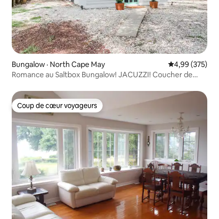
Bungalow · North Cape May
Note moyenne 
4,99 (375)
Romance au Saltbox Bungalow! JACUZZI! Coucher de
soleil sur la baie!
Coup de cœur voyageurs
Coup de cœur voyageurs