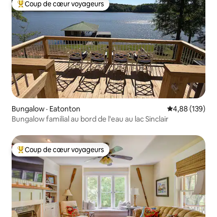
Coup de cœur voyageurs
Coup de cœur voyageurs parmi les plus aimés
Bungalow · Eatonton
Note moyenne 
4,88 (139)
Bungalow familial au bord de l'eau au lac Sinclair
Coup de cœur voyageurs
Coup de cœur voyageurs parmi les plus aimés