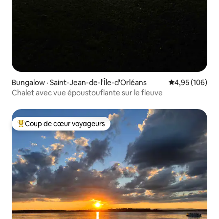
Bungalow · Saint-Jean-de-l'Île-d'Orléans
Note moyenne 
4,95 (106)
Chalet avec vue époustouflante sur le fleuve
Coup de cœur voyageurs
Coup de cœur voyageurs parmi les plus aimés