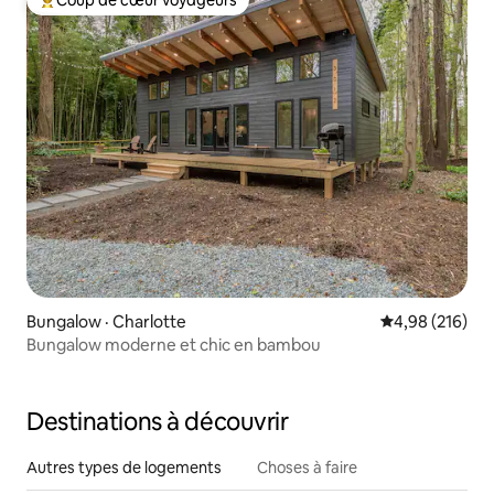
Coup de cœur voyageurs
Coup de cœur voyageurs parmi les plus aimés
Bungalow · Charlotte
Note moyenne 
4,98 (216)
Bungalow moderne et chic en bambou
Destinations à découvrir
Autres types de logements
Choses à faire