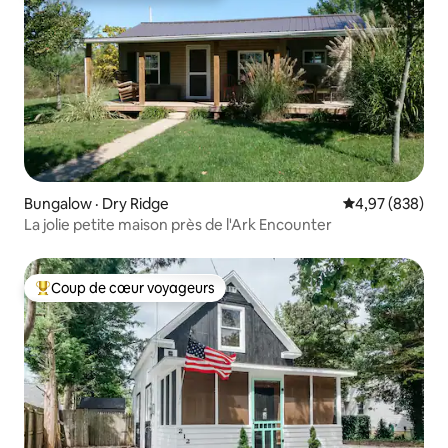
Bungalow · Dry Ridge
Note moyenne 
4,97 (838)
La jolie petite maison près de l'Ark Encounter
Coup de cœur voyageurs
Coup de cœur voyageurs parmi les plus aimés