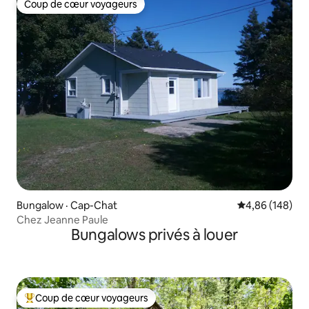
Coup de cœur voyageurs
Coup de cœur voyageurs
Bungalow · Cap-Chat
Note moyenne 
4,86 (148)
Chez Jeanne Paule
Bungalows privés à louer
Coup de cœur voyageurs
Coup de cœur voyageurs parmi les plus aimés