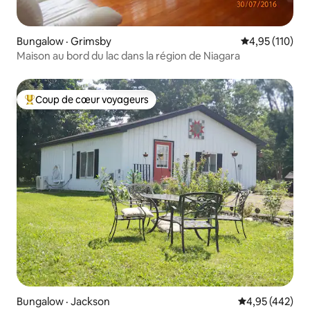
Bungalow · Grimsby
Note moyenne 
4,95 (110)
Maison au bord du lac dans la région de Niagara
Coup de cœur voyageurs
Coup de cœur voyageurs parmi les plus aimés
Bungalow · Jackson
Note moyenne 
4,95 (442)