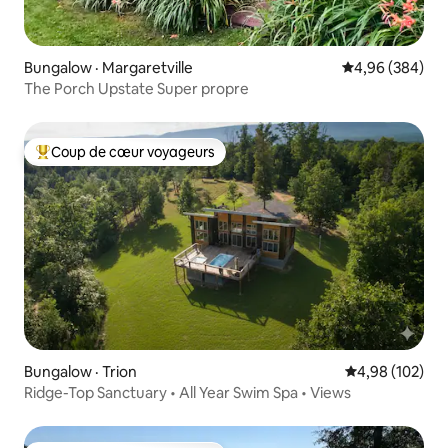
Bungalow · Margaretville
Note moyenne 
4,96 (384)
The Porch Upstate Super propre
Coup de cœur voyageurs
Coup de cœur voyageurs parmi les plus aimés
Bungalow · Trion
Note moyenne 
4,98 (102)
Ridge-Top Sanctuary • All Year Swim Spa • Views