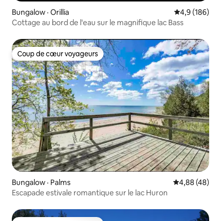
Bungalow · Orillia
Note moyenne
4,9 (186)
Cottage au bord de l'eau sur le magnifique lac Bass
Coup de cœur voyageurs
Coup de cœur voyageurs
Bungalow · Palms
Note moyenne
4,88 (48)
Escapade estivale romantique sur le lac Huron