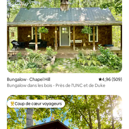
Bungalow · Chapel Hill
Note moyenne 
4,96 (509)
Bungalow dans les bois - Près de l'UNC et de Duke
Coup de cœur voyageurs
Coup de cœur voyageurs parmi les plus aimés