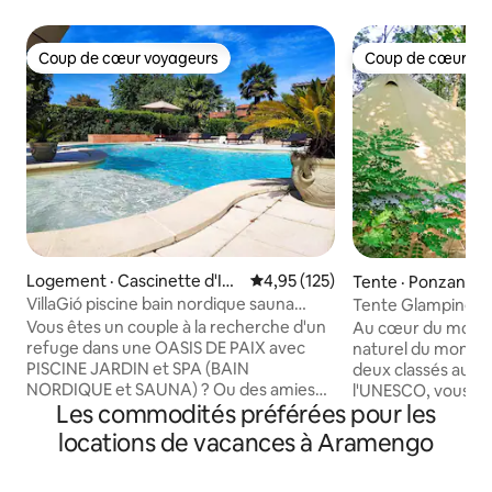
Coup de cœur voyageurs
Coup de cœur vo
Coup de cœur voyageurs
Coup de cœur vo
Logement · Cascinette d'Ivr
Note moyenne de 4,95 sur 5, 1
4,95 (125)
Tente · Ponzano 
ea
VillaGió piscine bain nordique sauna
Tente Glamping en
usage exclusif
CIR00613500005
Vous êtes un couple à la recherche d'un
Au cœur du montfe
refuge dans une OASIS DE PAIX avec
naturel du mont s
PISCINE JARDIN et SPA (BAIN
deux classés au p
NORDIQUE et SAUNA) ? Ou des amies
l'UNESCO, vous se
Les commodités préférées pour les
pour un WEEK-END différent ? Ou pour
vignes et de douce
un ANNIVERSAIRE? Ou pour un
16 m² a tout ce do
locations de vacances à Aramengo
ANNIVERSAIRE? Ou pour un WEEK-END
pour un séjour en
CADEAU? Ou EN VOYAGE? VILLA GIO’
matelas en mouss