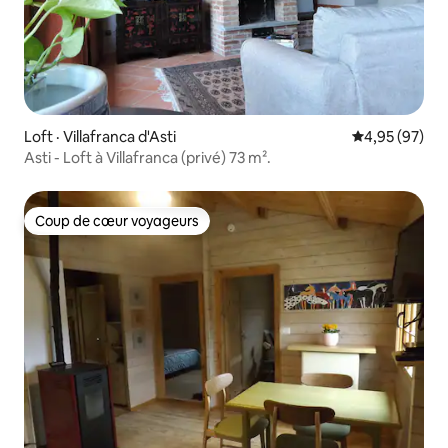
Loft · Villafranca d'Asti
Note moyenne
4,95 (97)
Asti - Loft à Villafranca (privé) 73 m².
Coup de cœur voyageurs
Coup de cœur voyageurs