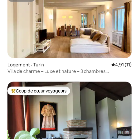
Superhôte
Logement · Turin
Note moyenne
4,91 (11)
Villa de charme – Luxe et nature – 3 chambres
+ stationnement
Coup de cœur voyageurs
Coup de cœur voyageurs parmi les plus aimés