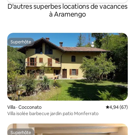
D'autres superbes locations de vacances
à Aramengo
Superhôte
Superhôte
Villa · Cocconato
Note moyenne
4,94 (67)
Villa isolée barbecue jardin patio Monferrato
Superhôte