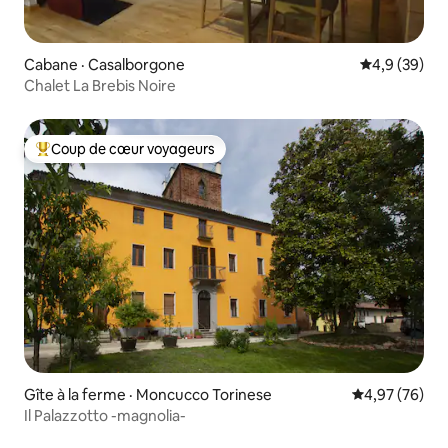
Cabane · Casalborgone
Note moyenn
4,9 (39)
Chalet La Brebis Noire
Coup de cœur voyageurs
Coup de cœur voyageurs parmi les plus aimés
Gîte à la ferme · Moncucco Torinese
Note moyenne
4,97 (76)
Il Palazzotto -magnolia-