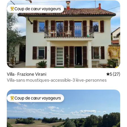
Coup de cœur voyageurs
Coup de cœur voyageurs parmi les plus aimés
Villa · Frazione Virani
Note moye
5 (27)
Villa-sans moustiques-accessible-3 lève-personnes
Coup de cœur voyageurs
Coup de cœur voyageurs parmi les plus aimés