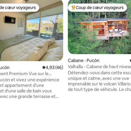
de cœur voyageurs
Coup de cœur voyageurs
cœur voyageurs parmi les plus aimés
Coup de cœur voyageurs parmi 
Cabane · Pucón
Valhalla - Cabane de haut nive
Pucón
Note moyenne de 4,93 sur 5, 46 commentai
4,93 (46)
vue sur le volcan
Détendez-vous dans cette es
ent Premium Vue sur le
unique et calme, avec une vue
ntral.
ucón et vivez une expérience
imprenable sur le volcan Villarica. Ac
et appartement d'une
de tout type de véhicule. Le chalet est
t d'une salle de bain vous
neuf et de très haute qualité, 
 avec une grande terrasse et
tout. Votre séjour comprend l'utilisation
pectaculaire sur le volcan
de notre sauna privé dans la fo
, idéal pour se détendre et se
d'un ruisseau. L'emplacement est à
ne connexion
 sur 5, 81 commentaires
18 km de Pucón, 1 km d'Ojos de
 débit et d'une télévision
Caburgua. C'est un endroit parfait pour
nte pour que vous ne manquiez
profiter de la nature pure, nou
ries ou films préférés.