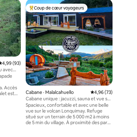
Logement
Coup de cœur voyageurs
Coup
les plus aimés
Coup de cœur voyageurs parmi les plus aimés
Coup de
Maison a
piscine 
Maison n
récemmen
sur le vol
copropri
Pucón, da
est situé
centre-vi
passant p
Note moyenne de 4,99 sur 5, 93 commentaires
4,99 (93)
un accès 
au avec
res
24 heures
capade
cascade, 
pistes cy
cès
de 70 hec
Cabane · Malalcahuello
Note moyenne de 4,96
4,96 (73)
une vaste
Cabane unique : jacuzzi, sauna et vue sur
équipé de
le volcan
Spacieux, confortable et avec une belle
vue sur le volcan Lonquimay. Refuge
rêt à côté
situé sur un terrain de 5 000 m2 à moins
de 5 min du village. À proximité des parcs
nationaux et de nombreuses activités de
plein air telles que : trekking, kayak,
s avons