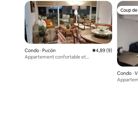
Coup de
Coup de
Condo · Pucón
Note moyenne de 4,8
4,89 (9)
Appartement confortable et
entièrement équipé.
Condo · Vi
Apparteme
très bien 