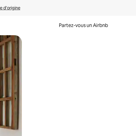
e d'origine
Partez-vous un Airbnb
et en les faisant glisser.