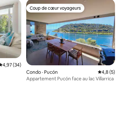
Coup de cœur voyageurs
Coup de cœur voyageurs
Note moyenne de 4,97 sur 5, 34 commentaires
4,97 (34)
res
Condo · Pucón
Note moyenne de 4,
4,8 (5)
Appartement Pucón face au lac Villarrica