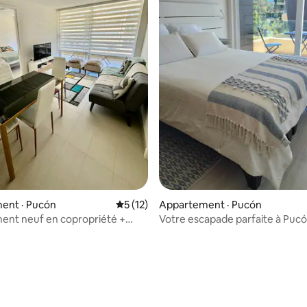
ent · Pucón
Note moyenne de 5 sur 5, 12 commentai
5 (12)
Appartement · Pucón
ent neuf en copropriété +
Votre escapade parfaite à Puc
 commodités
 sur 5, 33 commentaires