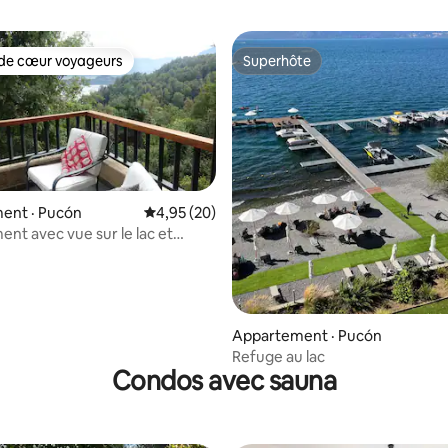
de cœur voyageurs
Superhôte
cœur voyageurs parmi les plus aimés
Superhôte
ent · Pucón
Note moyenne de 4,95 sur 5, 20 commentai
4,95 (20)
nt avec vue sur le lac et
 tout près de Pucón
5 sur 5, 9 commentaires
Appartement · Pucón
Refuge au lac
Condos avec sauna