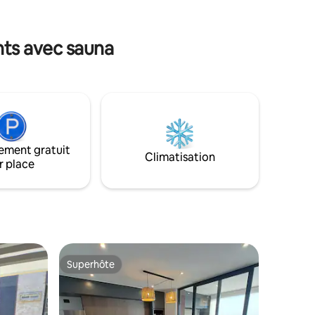
rafting, randonnée, ski, VTT, équitation,
iboux. Il
ascension du volcan et bien plus encore.
per à la
C'est aussi l'endroit idéal pour se
nts avec sauna
détendre et recharger ses batteries.
Vous pourrez profiter de notre jacuzzi et
de notre grande terrasse avec barbecue
pour partager des moments inoubliables
avec vos proches
ement gratuit
Climatisation
r place
Superhôte
Superhôte