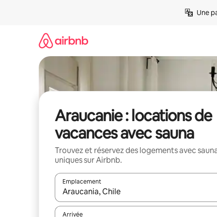
Aller
Une pa
directement
au
contenu
Araucanie : locations de
vacances avec sauna
Trouvez et réservez des logements avec saun
uniques sur Airbnb.
Emplacement
Quand les résultats sont affichés, parcourez-les en 
Arrivée