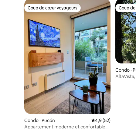
Coup de cœur voyageurs
Coup de
Coup de cœur voyageurs
Coup de
Condo · 
AltaVista
Condo · Pucón
Note moyenne de 4,9
4,9 (52)
Appartement moderne et confortable
— Proche de tout, Pucón