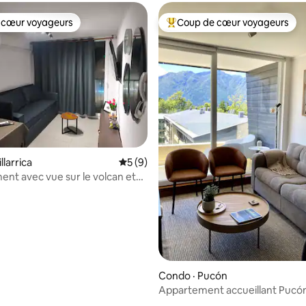
 cœur voyageurs
Coup de cœur voyageurs
 cœur voyageurs
Coup de cœur voyageurs parmi 
9 sur 5, 9 commentaires
llarrica
Note moyenne de 5 sur 5, 9 commentai
5 (9)
nt avec vue sur le volcan et
situé
Condo · Pucón
Appartement accueillant Pucó