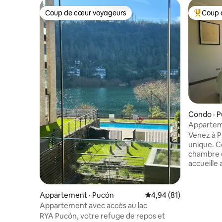
Coup de cœur voyageurs
Coup 
Coup de cœur voyageurs
Coup de 
Condo · 
Appartem
volcan, ce
Venez à P
unique. C
chambre e
accueille
une vue s
Villarrica
déconnecter. Il dispose d'u
Appartement · Pucón
Note moyenne de 4,94
4,94 (81)
Wi-Fi haut
Appartement avec accès au lac
intellige
RYA Pucón, votre refuge de repos et
pas vos sé