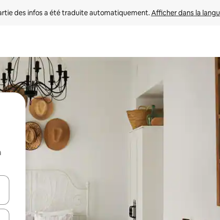
rtie des infos a été traduite automatiquement. 
Afficher dans la langu
a
utilisant les flèches vers le haut et vers le bas, ou en appuyant dessus 