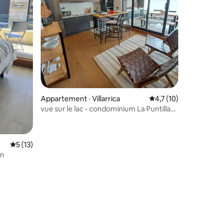
Appartement · Villarrica
Note moyenne de 4,
4,7 (10)
vue sur le lac - condominium La Puntilla
exclusif
res
Note moyenne de 5 sur 5, 13 commentaires
5 (13)
ón