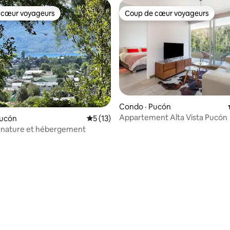
 cœur voyageurs
Coup de cœur voyageurs
 cœur voyageurs
Coup de cœur voyageurs
Condo · Pucón
Appartement Alta Vista Pucón
Pucón
Note moyenne de 5 sur 5, 13 commentai
5 (13)
, nature et hébergement
 sur 5, 52 commentaires