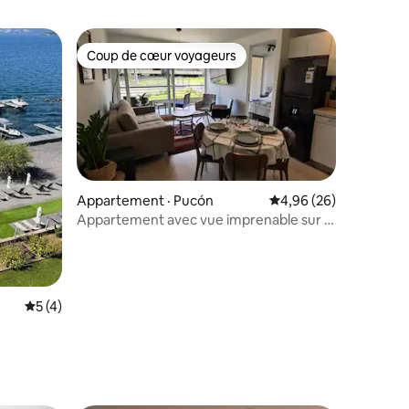
Coup de cœur voyageurs
Coup de cœur voyageurs
res
Appartement · Pucón
Note moyenne de 4,96
4,96 (26)
Appartement avec vue imprenable sur le
volcan
Note moyenne de 5 sur 5, 4 commentaires
5 (4)