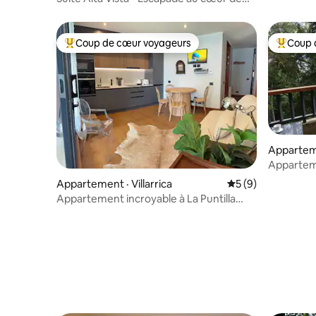
Pucón
Coup de cœur voyageurs
Coup 
Coup de cœur voyageurs parmi les plus aimés
Coup de 
Appartem
Apparteme
sécurité,
Appartement · Villarrica
Note moyenne de 
5 (9)
Appartement incroyable à La Puntilla
Villarrica