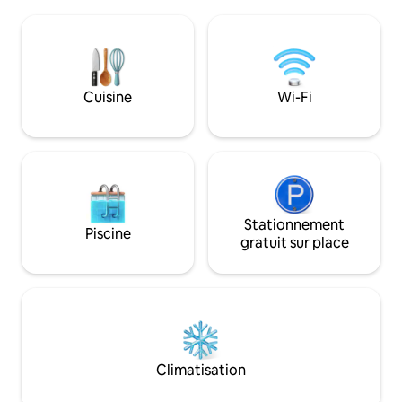
espaces et que tou
Florence. Proche de Sienne, du Val
l'extérieur, il y a
d'Orcia et d'innombrables sources
avec des chaises e
chaudes. Un paradis privé entouré de
À proximité de Pie
restaurants divins et de joyaux de
d'Orcia, Bagno Vig
l'antiquité au sommet des collines
Bagni San Filippo. 
Cuisine
Wi-Fi
comme Montepulciano et Montalcino
faut parcourir 1,5
aux vins sublimes.
terre !
Stationnement
Piscine
gratuit sur place
Climatisation