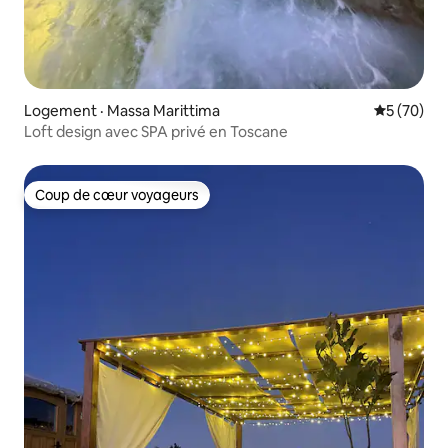
Logement · Massa Marittima
Note moye
5 (70)
Loft design avec SPA privé en Toscane
Coup de cœur voyageurs
Coup de cœur voyageurs