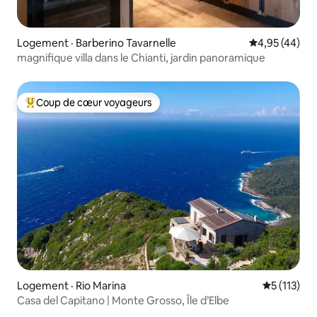
Logement · Barberino Tavarnelle
Note moyenne
4,95 (44)
magnifique villa dans le Chianti, jardin panoramique
Coup de cœur voyageurs
Coup de cœur voyageurs parmi les plus aimés
Logement · Rio Marina
Note moyen
5 (113)
Casa del Capitano | Monte Grosso, Île d’Elbe