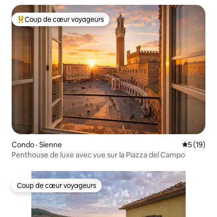
Coup de cœur voyageurs
Coup de cœur voyageurs parmi les plus aimés
Condo · Sienne
Note moye
5 (19)
Penthouse de luxe avec vue sur la Piazza del Campo
Coup de cœur voyageurs
Coup de cœur voyageurs