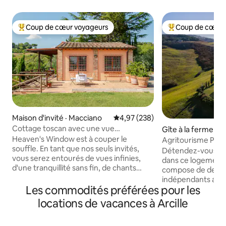
Coup de cœur voyageurs
Coup de cœur 
Coup de cœur voyageurs parmi les plus aimés
Coup de cœur voy
Maison d'invité · Macciano
Note moyenne de 4,97 sur 5, 2
4,97 (238)
Cottage toscan avec une vue
Gîte à la ferme · C
paradisiaque
D'orcia
Heaven's Window est à couper le
Agritourisme Poggi
souffle. En tant que nos seuls invités,
Memoria
Détendez-vous ave
vous serez entourés de vues infinies,
dans ce logement.
d'une tranquillité sans fin, de chants
compose de deux
d'oiseaux et de cerfs qui brament. En
indépendants avec 
bas de la vallée et lors de vos
Les commodités préférées pour les
chambre et salle d
promenades, vous pourrez apercevoir
rien à partager ave
locations de vacances à Arcille
des renards, des furets et des sangliers.
nous avons pris so
Ramassez des piquants de porc-épic.
manière à ce que 
Respirez ! À mi-chemin entre Rome et