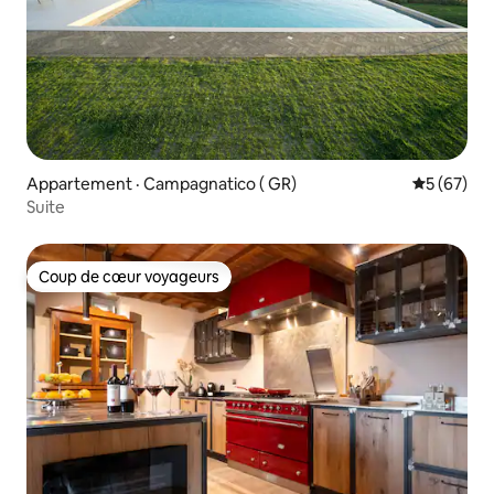
Appartement · Campagnatico ( GR)
Note moye
5 (67)
Suite
Coup de cœur voyageurs
Coup de cœur voyageurs