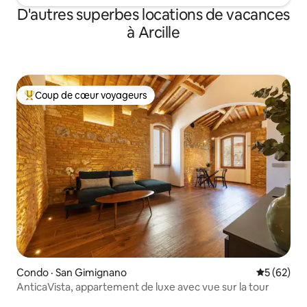
D'autres superbes locations de vacances
à Arcille
Coup de cœur voyageurs
Coup de cœur voyageurs parmi les plus aimés
Condo · San Gimignano
Note moye
5 (62)
AnticaVista, appartement de luxe avec vue sur la tour