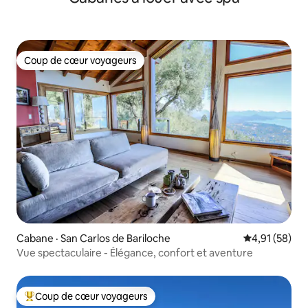
Coup de cœur voyageurs
Coup de cœur voyageurs
Cabane · San Carlos de Bariloche
Note moyenne
4,91 (58)
Vue spectaculaire - Élégance, confort et aventure
Coup de cœur voyageurs
Coup de cœur voyageurs parmi les plus aimés