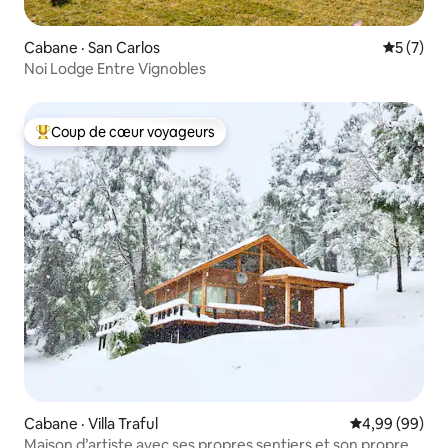
Cabane · San Carlos
Note moy
5 (7)
Noi Lodge Entre Vignobles
Coup de cœur voyageurs
Coup de cœur voyageurs parmi les plus aimés
Cabane · Villa Traful
Note moyenne
4,99 (99)
Maison d’artiste avec ses propres sentiers et son propre