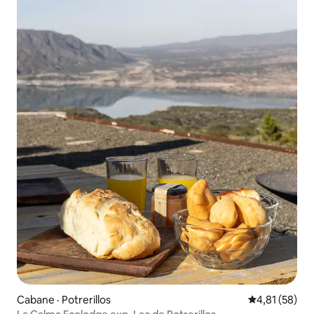
Cabane · Potrerillos
Note moyenne
4,81 (58)