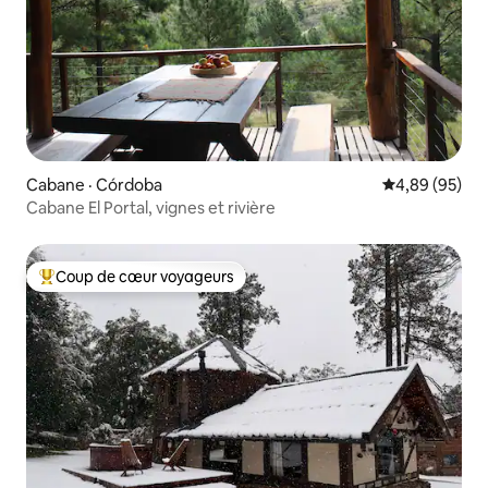
Cabane · Córdoba
Note moyenne
4,89 (95)
Cabane El Portal, vignes et rivière
Coup de cœur voyageurs
Coup de cœur voyageurs parmi les plus aimés