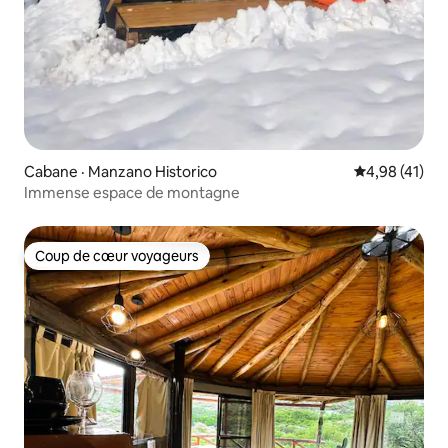
Cabane · Manzano Historico
Note moyenne
4,98 (41)
Immense espace de montagne
Coup de cœur voyageurs
Coup de cœur voyageurs