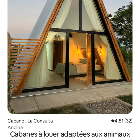
Cabane · La Consulta
Note moyenne
4,81 (32)
Andina 1
Cabanes à louer adaptées aux animaux