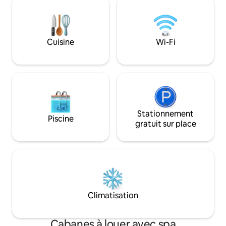
vous pourriez avoir besoin pour vous
Plage : kayak et s
détendre et profiter de la nature. Vous
déjeuner continen
pourrez vous promener, faire du kayak,
pêcher ou simplement profiter de la
Cuisine
Wi-Fi
lecture d'un livre sur la jetée privée.
Emplacement paisible et un hôte
toujours prêt à vous aider. Pas
d'événements !
Stationnement
Piscine
gratuit sur place
Climatisation
Cabanes à louer avec spa