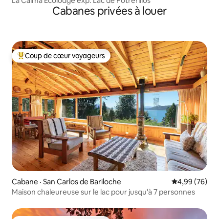
La Calma Ecolodge exp. Lac de Potrerillos
Cabanes privées à louer
Coup de cœur voyageurs
Coup de cœur voyageurs parmi les plus aimés
Cabane · San Carlos de Bariloche
Note moyenne
4,99 (76)
Maison chaleureuse sur le lac pour jusqu'à 7 personnes