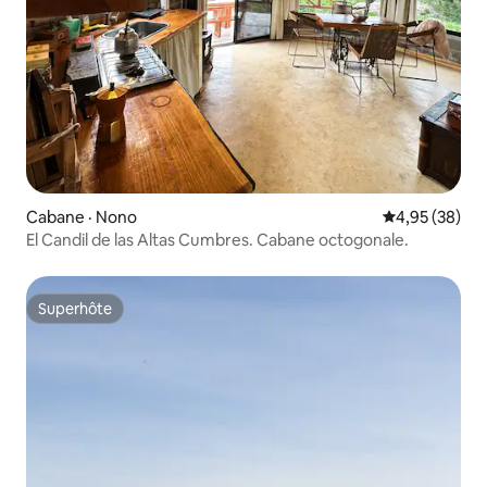
Cabane · Nono
Note moyenne
4,95 (38)
El Candil de las Altas Cumbres. Cabane octogonale.
Superhôte
Superhôte