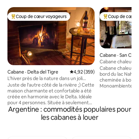
Coup de cœur voyageurs
Coup de cœur 
Coup de cœur voyageurs parmi les plus aimés
Coup de cœur voy
Cabane · San Carlo
e
Cabane chaleureus
hydromassage
Cabane chaleureus
Cabane · Delta del Tigre
Note moyenne de 4,92 sur 5, 3
4,92 (359)
bord du lac Nahuel
L'hiver près de la nature dans un joli
cheminée à bois et
logement @ Delta
Juste de l'autre côté de la rivière ;) Cette
Monoambiente cré
maison charmante et confortable a été
le romantisme avec
créée en harmonie avec le Delta. Idéale
soleil et la lune su
pour 4 personnes. Située à seulement
Internet par FIBR
Argentine : commodités populaires pour
30 minutes de la gare fluviale de Tigre
pour travailler. U
(continentale) en transports en
tout ce dont vous 
les cabanes à louer
commun ou en bateau-taxi. Avec
une cafetière Dol
2 barbecues extérieurs et 1 intérieur,
pour protéger vos
une jetée privée et une cour arrière
lorsque vous vous
spacieuse, cette maison a tout ce dont
bain complète. Pis