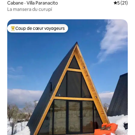
Cabane · Villa Paranacito
Note moye
5 (21)
La mansera du curupí
Coup de cœur voyageurs
Coup de cœur voyageurs parmi les plus aimés