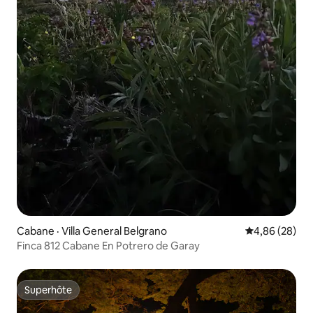
Cabane · Villa General Belgrano
Note moyenne
4,86 (28)
Finca 812 Cabane En Potrero de Garay
Superhôte
Superhôte