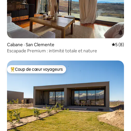
Cabane · San Clemente
Note moy
5 (8)
Escapade Premium : intimité totale et nature
Coup de cœur voyageurs
Coup de cœur voyageurs parmi les plus aimés