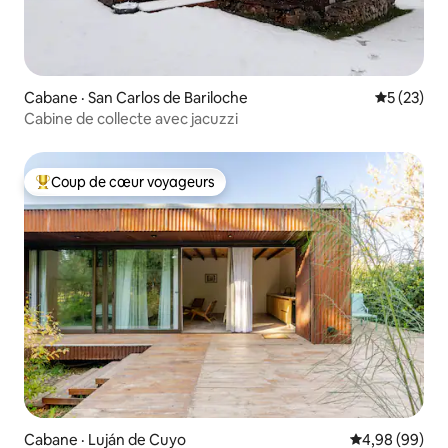
Cabane · San Carlos de Bariloche
Note moye
5 (23)
Cabine de collecte avec jacuzzi
Coup de cœur voyageurs
Coup de cœur voyageurs parmi les plus aimés
Cabane · Luján de Cuyo
Note moyenne
4,98 (99)