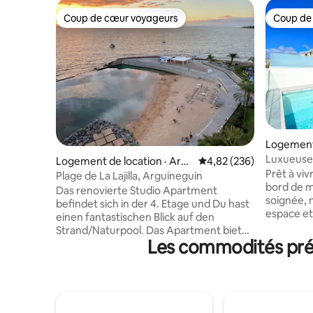
Coup de cœur voyageurs
Coup de
Coup de cœur voyageurs
Coup de
Logement
Luxueuse 
Logement de location · Arg
Note moyenne de 4,82 
4,82 (236)
face à la 
Prêt à vi
uineguín
Plage de La Lajilla, Arguineguin
bord de m
Das renovierte Studio Apartment
soignée, 
befindet sich in der 4. Etage und Du hast
espace et
einen fantastischen Blick auf den
quelques 
Strand/Naturpool. Das Apartment bietet
l'atmosphè
Les commodités préf
alles was Du für einen entspannten
côte d'Arg
Urlaub benötigen: gut ausgestattete
avec cuisi
Kochnische mit Mikrowelle,
de bains, 
Waschmaschine, Smart TV. Die großen
grande t
Glas-Schiebefenster geben ein zum
de tables
Meer hin tolles, offenes Wohngefühl. Viel