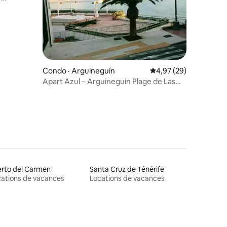
res
Condo · Arguineguín
Note moyenne de 4,97
4,97 (29)
Apart Azul – Arguineguin Plage de Las
Marañuelas
rto del Carmen
Santa Cruz de Ténérife
ations de vacances
Locations de vacances