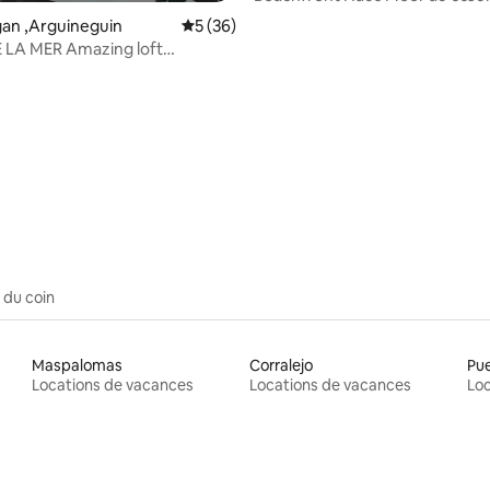
d'Arguineguin
· Mogan ,Arguineguin
Note moyenne de 5 sur 5, 36 commentai
5 (36)
 LA MER Amazing loft
y"
 du coin
Maspalomas
Corralejo
Pue
Locations de vacances
Locations de vacances
Loc