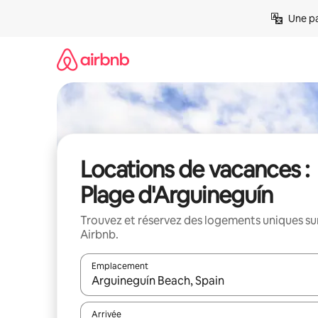
Aller
Une pa
directement
au
contenu
Locations de vacances :
Plage d'Arguineguín
Trouvez et réservez des logements uniques su
Airbnb.
Emplacement
Quand les résultats sont affichés, parcourez-les en 
Arrivée