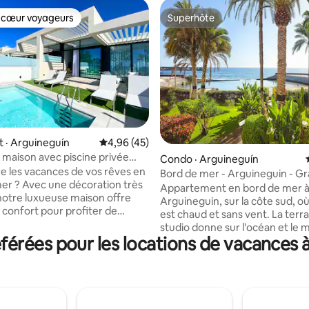
 cœur voyageurs
Superhôte
 cœur voyageurs
Superhôte
 · Arguineguín
Note moyenne de 4,96 sur 5, 45 commentai
4,96 (45)
maison avec piscine privée
sur 5, 236 commentaires
Condo · Arguineguín
mer
vre les vacances de vos rêves en
Bord de mer - Arguineguin - G
er ? Avec une décoration très
Canarie
Appartement en bord de mer 
notre luxueuse maison offre
Arguineguin, sur la côte sud, où 
 confort pour profiter de
est chaud et sans vent. La terr
jours de repos en famille dans
studio donne sur l'océan et le 
re unique et idyllique de la
érées pour les locations de vacances à
jardin méditerranéen en sortant
uineguín. Il dispose d'un salon
maison, nous sommes sur le bo
ne, de 3 chambres, de 2 salles
doré, avec une plage gratuite e
d'un toit-sous-soleil et d'une
cafés. L'appartement dispose d'une
errasse luxueusement équipée
connexion Wi-Fi illimitée et de l
, de chaises longues, de chaises
climatisation mobile. Le centre 