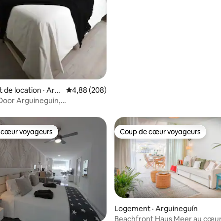
de location · Arg
Note moyenne de 4,88 sur 5, 208 commentai
4,88 (208)
Door Arguineguin,
ent lumineux
 cœur voyageurs
Coup de cœur voyageurs
 cœur voyageurs
Coup de cœur voyageurs
Logement · Arguineguín
Beachfront Haus Meer au cœu
 sur 5, 22 commentaires