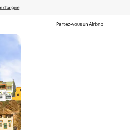
e d'origine
Partez-vous un Airbnb
et en les faisant glisser.