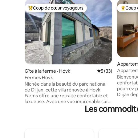
Coup de cœur voyageurs
Coup 
Coup de cœur voyageurs parmi les plus aimés
Coup de 
Apparteme
Appartem
Gîte à la ferme · Hovk
Note moyenne de 5
5 (33)
avec une
Bienvenue
Fermes Hovk
confortabl
Nichée dans la beauté du parc national
pourrez p
de Dilijan, cette villa rénovée à Hovk
Dilijan depu
Farms offre une retraite confortable et
proche de 
luxueuse. Avec une vue imprenable sur
particuli
Les commodités
les montagnes, deux chambres
seulement
spacieuses et une cuisine entièrement
Verev (à 5 minu
équipée, elle est idéale pour les familles
nous avon
ou les petits groupes. Les voyageurs
séjour à D
peuvent se détendre près des
possible. Un salon décontracté, une
cheminées intérieures et extérieures, se