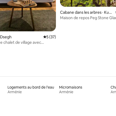
Cabane dans les arbres · Kurt
an
Maison de repos Peg Stone Gl
 Dsegh
Note moyenne de 5 sur 5, 37 commentai
5 (37)
e chalet de village avec
t four à pizza
Logements au bord de l'eau
Micromaisons
Ch
Arménie
Arménie
Ar