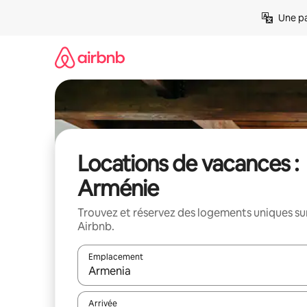
Aller
Une pa
directement
au
contenu
Locations de vacances :
Arménie
Trouvez et réservez des logements uniques su
Airbnb.
Emplacement
Quand les résultats sont affichés, parcourez-les en 
Arrivée