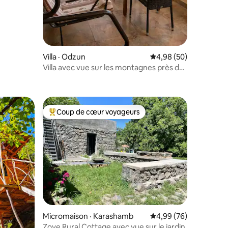
Villa · Odzun
Note moyenne de 4,98
4,98 (50)
Villa avec vue sur les montagnes près du
res
monastère d’Odzun
Coup de cœur voyageurs
les plus aimés
Coup de cœur voyageurs parmi les plus aimés
Micromaison · Karashamb
Note moyenne de 4,99
4,99 (76)
Zove Rural Cottage avec vue sur le jardin