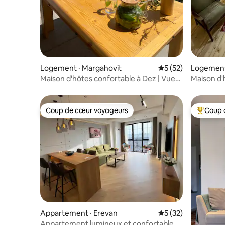
Logement · Margahovit
Note moyenne de 5
5 (52)
Logement
Maison d'hôtes confortable à Dez | Vues
Maison d'
de rêve sur les montagnes
Coup de cœur voyageurs
Coup 
Coup de cœur voyageurs
Coup de 
Appartement · Erevan
Note moyenne de 5
5 (32)
Appartement lumineux et confortable