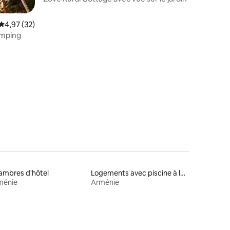
Note moyenne de 4,97 sur 5, 32 commentaires
4,97 (32)
amping
res
ambres d'hôtel
Logements avec piscine à louer
ménie
Arménie