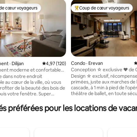
de cœur voyageurs
Coup de cœur voyageurs
cœur voyageurs parmi les plus aimés
Coup de cœur voyageurs parmi 
Condo · Erevan
N
nt · Dilijan
Note moyenne de 4,97 sur 5, 120 commentai
4,97 (120)
Conception ☆ exclusive ❤ de 
ent moderne et confortable
 sur 5, 33 commentaires
✔ Arrivée autonome
 vue magnifique
Design ☆ exclusif, récompens
 dans notre endroit
primées, juste aux marches de 
e au cœur de la ville, où vous
cascade, à 1 min à pied de l'opé
rofiter de la beauté des bois de
théâtre de ballet, en toute sécu
is votre fenêtre. Super
dans les coins les plus culturels d
toute l'action de la ville, en
de Cascade. Arrivée autonome ◦ 24
er du restaurant Carahunge (à
 préférées pour les locations de vac
h/24, 7 j/7 Design ☆ exclusif ◦ 
 3 minutes à pied) et du parc
de 91 m ² ◦ Étage 5/5 (escaliers
tes à pied). À l'intérieur,
belles chambres Douche ◦
s tout pour rendre votre
emblématique ◦ Fenêtres pan
ilijan aussi confortable que
◦ TV connectée, WIFI ◦ Cuisine