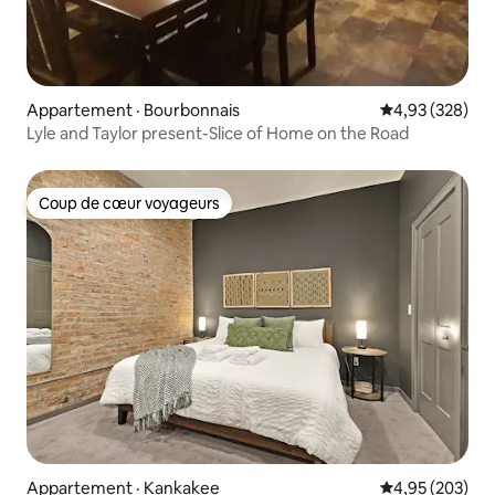
Appartement · Bourbonnais
Note moyenne 
4,93 (328)
Lyle and Taylor present-Slice of Home on the Road
Coup de cœur voyageurs
Coup de cœur voyageurs
Appartement · Kankakee
Note moyenne 
4,95 (203)