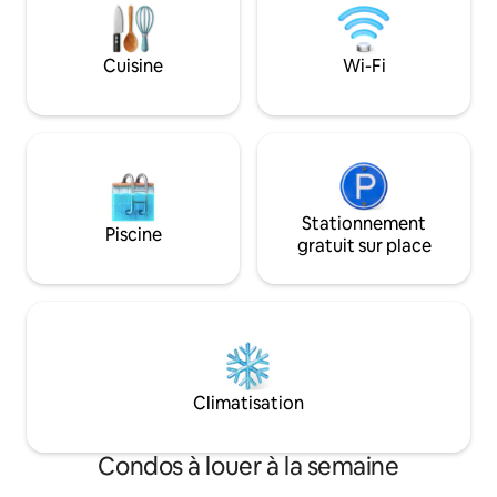
profiter au maxi
d'un restaurant, d'un hall, d'une salle de
(Internet haut débi
sport, d'un espace commun, de
parking privé, sécu
plusieurs piscines et d'un spa/salon. Vous
Cuisine
Wi-Fi
serviettes et chais
pourrez également vous rendre à pied à
entièrement équi
Palm Beach qui dispose de restaurants,
de boutiques et plus encore !
Stationnement
Piscine
gratuit sur place
Climatisation
Condos à louer à la semaine