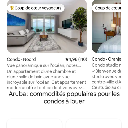
Coup de cœur voyageurs
Coup de cœur vo
Coup de cœur voyageurs parmi les plus aimés
Coup de cœur vo
Condo · Oranjesta
Condo · Noord
Note moyenne de 4,96 sur 5, 1
4,96 (110)
Condo studio mode
Vue panoramique sur l'océan, notes
débordement, vue 
5 étoiles
✓Bienvenue dans 
Un appartement d'une chambre et
studio avec vue su
d'une salle de bain avec une vue
centre-ville d'Aru
incroyable sur l'océan. Cet appartement
Ce studio au cinq
moderne offre tout ce dont vous avez
Aruba : commodités populaires pour les
à 10 minutes en vo
besoin pour des vacances
distance de marc
exceptionnelles : cuisine entièrement
condos à louer
magasins, cinémas
équipée, équipement de plage,
Profitez d'équipe
serviettes, shampoing et plus encore. Il
piscine à débordem
est accessible à pied depuis l'une des
une salle de sport
plus belles plages du monde : Eagle
de tout ce dont v
Beach. Le complexe lui-même dispose