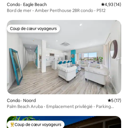
Condo · Eagle Beach
Note moyenne
4,93 (14)
Bord de mer - Amber Penthouse 2BR condo - P512
Coup de cœur voyageurs
Coup de cœur voyageurs
Condo · Noord
Note moye
5 (17)
Palm Beach Aruba - Emplacement privilégié - Parking
gratuit !
Coup de cœur voyageurs
Coup de cœur voyageurs parmi les plus aimés