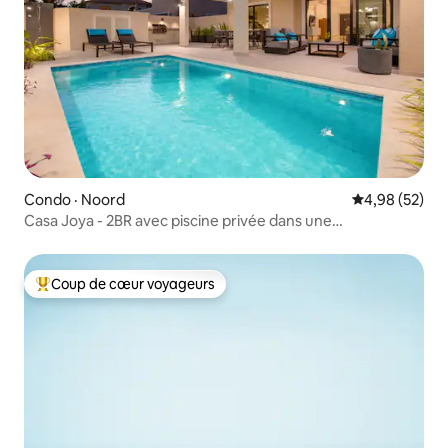
Condo · Noord
Note moyenne
4,98 (52)
Casa Joya - 2BR avec piscine privée dans une
communauté fermée
Coup de cœur voyageurs
Coup de cœur voyageurs parmi les plus aimés