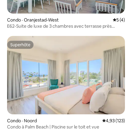
Condo · Oranjestad-West
Note moy
5 (4)
E62-Suite de luxe de 3 chambres avec terrasse près
d'Eagle Beach
Superhôte
Superhôte
Condo · Noord
Note moyenne 
4,93 (123)
Condo à Palm Beach | Piscine sur le toit et vue