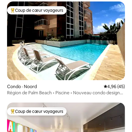
Coup de cœur voyageurs
Coup de cœur voyageurs parmi les plus aimés
Condo · Noord
Note moyenne
4,96 (45)
Région de Palm Beach • Piscine • Nouveau condo design
2BR
Coup de cœur voyageurs
Coup de cœur voyageurs parmi les plus aimés