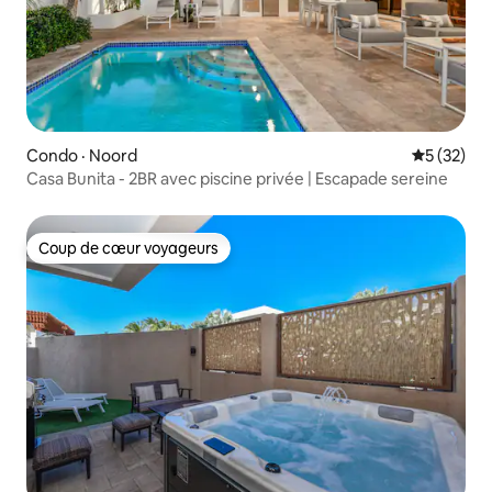
Condo · Noord
Note moye
5 (32)
Casa Bunita - 2BR avec piscine privée | Escapade sereine
Coup de cœur voyageurs
Coup de cœur voyageurs