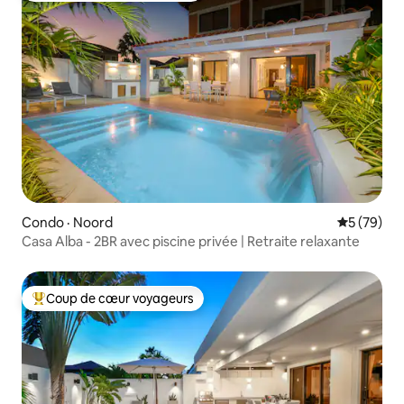
Condo · Noord
Note moye
5 (79)
Casa Alba - 2BR avec piscine privée | Retraite relaxante
Coup de cœur voyageurs
Coup de cœur voyageurs parmi les plus aimés