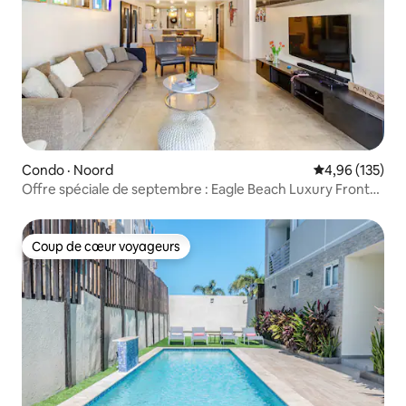
Condo · Noord
Note moyenne 
4,96 (135)
Offre spéciale de septembre : Eagle Beach Luxury Front
Pool
Coup de cœur voyageurs
Coup de cœur voyageurs