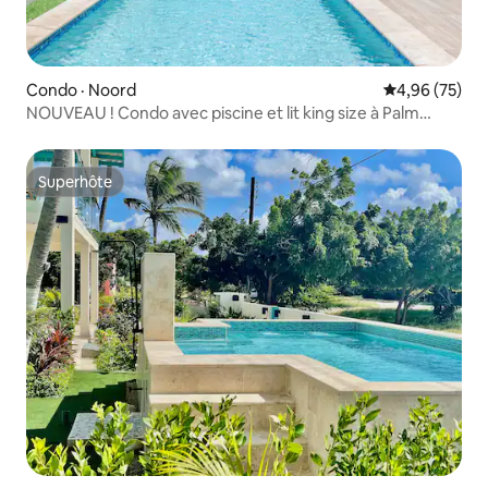
Condo · Noord
Note moyenne
4,96 (75)
NOUVEAU ! Condo avec piscine et lit king size à Palm
Beach !
Superhôte
Superhôte