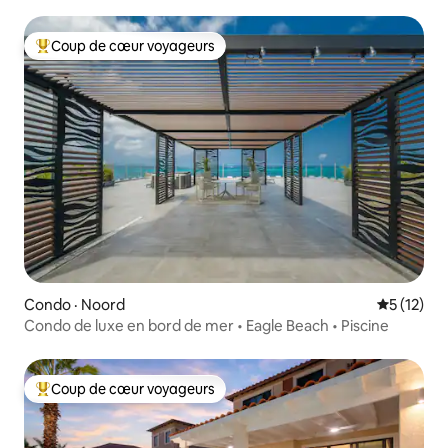
Coup de cœur voyageurs
Coup de cœur voyageurs parmi les plus aimés
Condo · Noord
Note moye
5 (12)
Condo de luxe en bord de mer • Eagle Beach • Piscine
Coup de cœur voyageurs
Coup de cœur voyageurs parmi les plus aimés