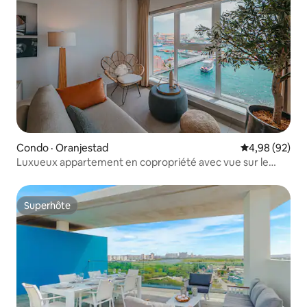
Condo · Oranjestad
Note moyenne
4,98 (92)
Luxueux appartement en copropriété avec vue sur le
port, 8 couchages
Superhôte
Superhôte