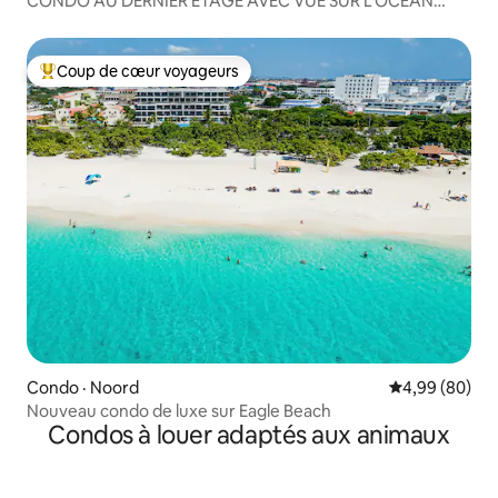
CONDO AU DERNIER ÉTAGE AVEC VUE SUR L'OCÉAN
INCROYABLE
Coup de cœur voyageurs
Coup de cœur voyageurs parmi les plus aimés
Condo · Noord
Note moyenne
4,99 (80)
Nouveau condo de luxe sur Eagle Beach
Condos à louer adaptés aux animaux