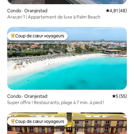
Condo · Oranjestad
Note moyenne
4,81 (48)
Aracari 1 | Appartement de luxe à Palm Beach
Coup de cœur voyageurs
Coup de cœur voyageurs parmi les plus aimés
Condo · Oranjestad
Note moye
5 (55)
Super offre ! Restaurants, plage à 7 min. à pied !
Coup de cœur voyageurs
Coup de cœur voyageurs parmi les plus aimés