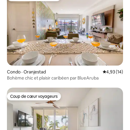
Condo · Oranjestad
Note moyenne
4,93 (14)
Bohème chic et plaisir caribéen par BlueAruba
Coup de cœur voyageurs
Coup de cœur voyageurs