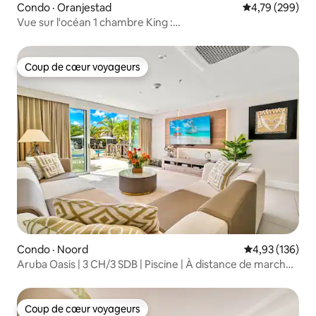
Condo · Oranjestad
Note moyenne 
4,79 (299)
Vue sur l'océan 1 chambre King :
piscine|dock|balcon|cuisine
Coup de cœur voyageurs
Coup de cœur voyageurs
Condo · Noord
Note moyenne 
4,93 (136)
Aruba Oasis | 3 CH/3 SDB | Piscine | À distance de marche
de Palm Beach
Coup de cœur voyageurs
Coup de cœur voyageurs