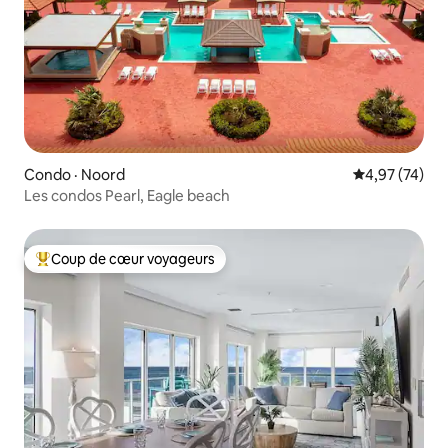
Condo · Noord
Note moyenne
4,97 (74)
Les condos Pearl, Eagle beach
Coup de cœur voyageurs
Coup de cœur voyageurs parmi les plus aimés