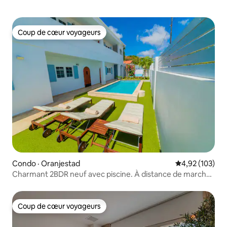
Coup de cœur voyageurs
Coup de cœur voyageurs
Condo · Oranjestad
Note moyenne 
4,92 (103)
Charmant 2BDR neuf avec piscine. À distance de marche
de la plage et des commerces !
Coup de cœur voyageurs
Coup de cœur voyageurs