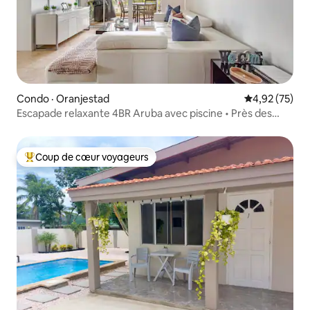
Condo · Oranjestad
Note moyenne
4,92 (75)
Escapade relaxante 4BR Aruba avec piscine • Près des
plages
Coup de cœur voyageurs
Coup de cœur voyageurs parmi les plus aimés