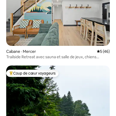
Cabane · Mercer
Note moye
5 (46)
Trailside Retreat avec sauna et salle de jeux, chiens
acceptés
Coup de cœur voyageurs
Coup de cœur voyageurs parmi les plus aimés