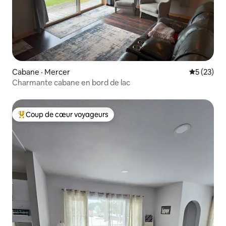
Cabane · Mercer
Note moye
5 (23)
Charmante cabane en bord de lac
Coup de cœur voyageurs
Coup de cœur voyageurs parmi les plus aimés