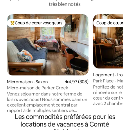
très bien notés.
Coup de cœur voyageurs
Coup de cœur vo
Coup de cœur voyageurs parmi les plus aimés
Coup de cœur vo
Logement · Ironw
Park Place - Mais
Micromaison · Saxon
Note moyenne de 4,97 sur 5, 3
4,97 (308)
centre-ville
Profitez de notre
Micro-maison de Parker Creek
rénovée sur le t
Venez séjourner dans notre ferme de
cœur du centre-vi
loisirs avec nous ! Nous sommes dans un
avec 2 chambres (1 l
excellent emplacement central par
Queen Size et 1 lit 
rapport à de multiples sentiers de
bain avec une bell
Les commodités préférées pour les
randonnée et de magnifiques chutes.
point de départ po
Nous avons eu de nombreux invités
locations de vacances à Comté
locale. Sentiers d
visiter les grottes marines de