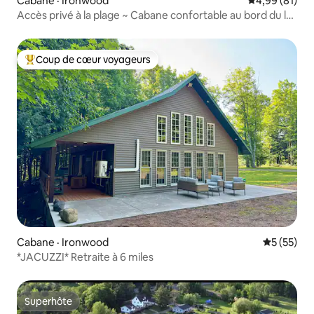
Cabane · Ironwood
Note moyenne
4,99 (81)
Accès privé à la plage ~ Cabane confortable au bord du lac
Supérieur
Coup de cœur voyageurs
Coup de cœur voyageurs parmi les plus aimés
Cabane · Ironwood
Note moye
5 (55)
*JACUZZI* Retraite à 6 miles
Superhôte
Superhôte