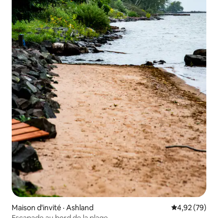
Maison d'invité · Ashland
Note moyenne
4,92 (79)
Escapade au bord de la plage