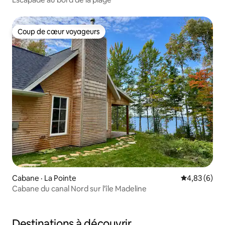
Coup de cœur voyageurs
Coup de cœur voyageurs
Cabane · La Pointe
Note moyenn
4,83 (6)
Cabane du canal Nord sur l'île Madeline
Destinations à découvrir