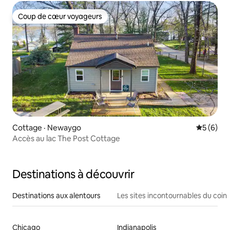
Coup de cœur voyageurs
Coup de cœur voyageurs
Cottage · Newaygo
Note moy
5 (6)
Accès au lac The Post Cottage
Destinations à découvrir
Destinations aux alentours
Les sites incontournables du coin
Chicago
Indianapolis