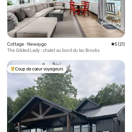
Cottage · Newaygo
Note moye
5 (21)
The Gilded Lady : chalet au bord du lac Brooks
Coup de cœur voyageurs
Coup de cœur voyageurs parmi les plus aimés