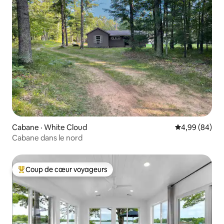
Cabane · White Cloud
Note moyenne
4,99 (84)
Cabane dans le nord
Coup de cœur voyageurs
Coup de cœur voyageurs parmi les plus aimés