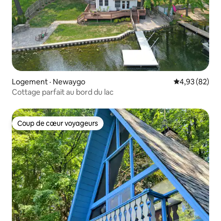
Logement · Newaygo
Note moyenne
4,93 (82)
Cottage parfait au bord du lac
Coup de cœur voyageurs
Coup de cœur voyageurs