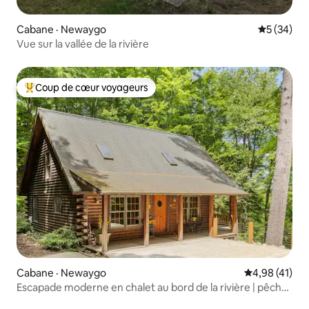
Cabane · Newaygo
Note moye
5 (34)
Vue sur la vallée de la rivière
Coup de cœur voyageurs
Coup de cœur voyageurs parmi les plus aimés
Cabane · Newaygo
Note moyenne
4,98 (41)
Escapade moderne en chalet au bord de la rivière | pêche,
flottaison, détente.