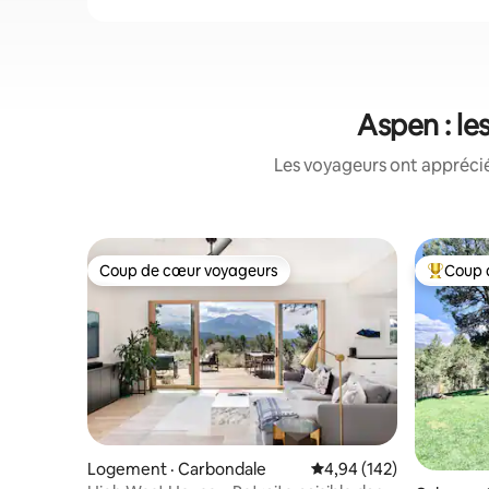
Aspen : l
Les voyageurs ont apprécié
Coup de cœur voyageurs
Coup 
Coup de cœur voyageurs
Coup de 
Logement · Carbondale
Note moyenne de 4,94 
4,94 (142)