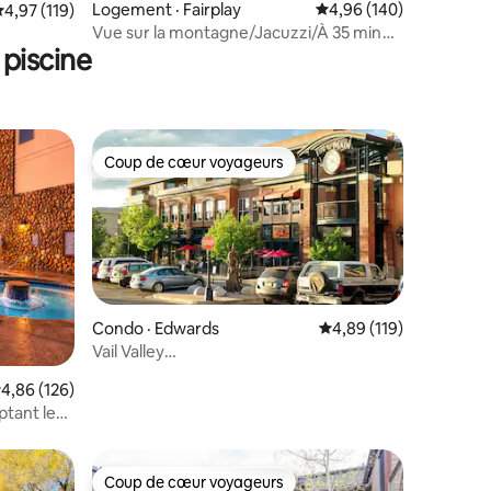
Logement · Fairplay
Note moyenne de 4,96 
4,96 (140)
res
ote moyenne de 4,97 sur 5, 119 commentaires
4,97 (119)
Vue sur la montagne/Jacuzzi/À 35 min
piscine
de Breck/Animaux acceptés
Coup de cœur voyageurs
Coup de cœur voyageurs
Condo · Edwards
Note moyenne de 4,89
4,89 (119)
Vail Valley
res
Condo :piscine/jacuzzi,promenade
ote moyenne de 4,86 sur 5, 126 commentaires
4,86 (126)
jusqu'à tout
ptant les
Lodge
Coup de cœur voyageurs