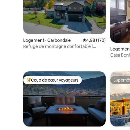
Logement · Carbondale
Note moyenne de 4,98 
4,98 (170)
Refuge de montagne confortable |
Logement 
Jacuzzi | Près d'Aspen
Casa Bonit
Coup de cœur voyageurs
Superhô
Coup de cœur voyageurs parmi les plus aimés
Superhô