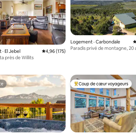
Logement · Carbondale
N
sur 5, 170 commentaires
Paradis privé de montagne, 20 
· El Jebel
Note moyenne de 4,96 sur 5, 175 commentai
4,96 (175)
pour 14 personnes et plus
a près de Willits
te
Coup de cœur voyageurs
te
Coup de cœur voyageurs parmi 