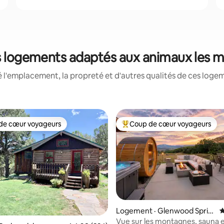
es logements adaptés aux animaux les m
 l'emplacement, la propreté et d'autres qualités de ces log
de cœur voyageurs
Coup de cœur voyageurs
cœur voyageurs parmi les plus aimés
Coup de cœur voyageurs parmi 
Logement · Glenwood Sprin
N
sur 5, 142 commentaires
gs
Vue sur les montagnes, sauna e