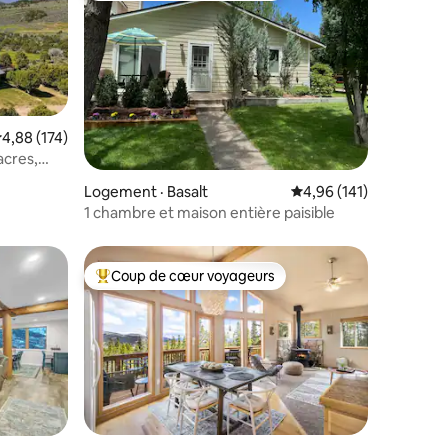
ote moyenne de 4,88 sur 5, 174 commentaires
4,88 (174)
acres,
res
Logement · Basalt
Note moyenne de 4,96
4,96 (141)
1 chambre et maison entière paisible
Coup de cœur voyageurs
les plus aimés
Coup de cœur voyageurs parmi les plus aimés