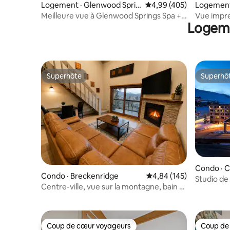
Logement · Glenwood Sprin
Note moyenne de 4,99 
4,99 (405)
Logement 
gs
Meilleure vue à Glenwood Springs Spa +
Vue impren
Logeme
Salle de jeux
sauna + 
Superhôte
Superhô
Superhôte
Superhô
Condo · C
Condo · Breckenridge
Note moyenne de 4,84 
4,84 (145)
Studio de
Centre-ville, vue sur la montagne, bain à
PISCINE
remous, à distance de marche de la
télécabine
Coup de cœur voyageurs
Coup de