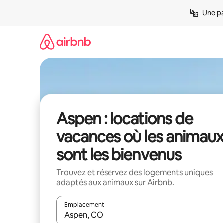
Aller
Une pa
directement
au
contenu
Aspen : locations de
vacances où les animau
sont les bienvenus
Trouvez et réservez des logements uniques
adaptés aux animaux sur Airbnb.
Emplacement
Quand les résultats sont affichés, parcourez-les en 