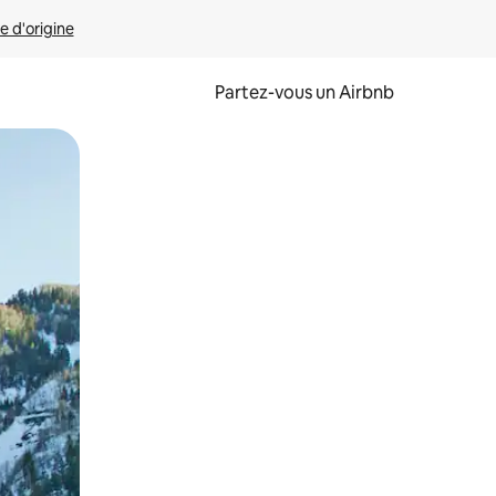
e d'origine
Partez-vous un Airbnb
et en les faisant glisser.