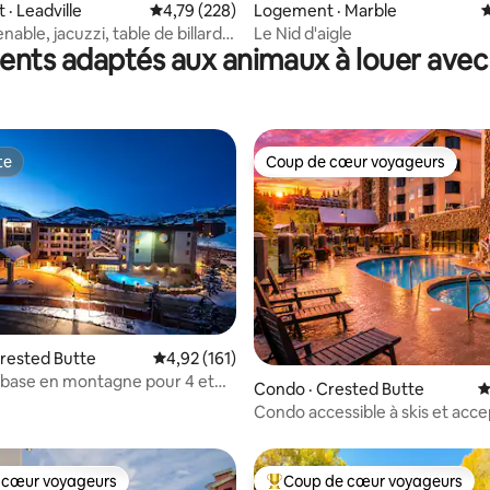
sur 5, 405 commentaires
· Leadville
Note moyenne de 4,79 sur 5, 228 commentai
4,79 (228)
Logement · Marble
N
able, jacuzzi, table de billard,
Le Nid d'aigle
nts adaptés aux animaux à louer avec 
animaux acceptés
te
Coup de cœur voyageurs
te
Coup de cœur voyageurs
rested Butte
Note moyenne de 4,92 sur 5, 161 commentai
4,92 (161)
sur 5, 145 commentaires
 base en montagne pour 4 et
Condo · Crested Butte
N
Condo accessible à skis et acce
animaux de compagnie Grand 
 cœur voyageurs
Coup de cœur voyageurs