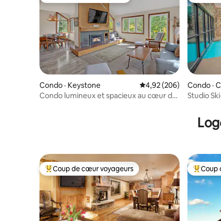
Coup de cœur voyageurs
Coup de
Condo · Keystone
Note moyenne de 4,92 
4,92 (206)
Condo · C
Condo lumineux et spacieux au cœur de
Studio Ski
Keystone!
salle de s
Log
Coup de cœur voyageurs
Coup 
Coup de cœur voyageurs parmi les plus aimés
Coup de 