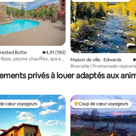
 cœur voyageurs
Coup de cœur voyageurs parmi 
sur 5, 206 commentaires
rested Butte
Note moyenne de 4,91 sur 5, 190 commentai
4,91 (190)
-Base, piscine chauffée, spa et
Maison de ville · Edwards
N
port
Riverside | Promenade>épicerie
5 min>BeaverCreek
ements privés à louer adaptés aux ani
de cœur voyageurs
Coup de cœur voyageurs
cœur voyageurs parmi les plus aimés
Coup de cœur voyageurs parmi 