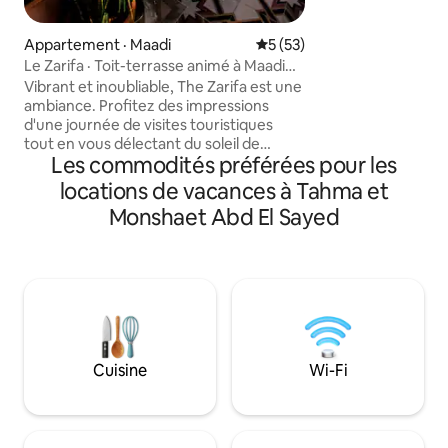
contemporain ou 
détendant dans le j
également à 10 min
Appartement · Maadi
Note moyenne de 5 sur 5, 
5 (53)
d'entrée des pyram
Le Zarifa · Toit-terrasse animé à Maadi
mieux de votre sé
avec bain extérieur
Vibrant et inoubliable, The Zarifa est une
consulter nos expérience
ambiance. Profitez des impressions
engageons à offri
d'une journée de visites touristiques
l'hospitalité magiq
tout en vous délectant du soleil de
Les commodités préférées pour les
l'heure dorée dans une baignoire sur
pattes avec vue sur la silhouette
locations de vacances à Tahma et
luxuriante du quartier du Maadi au Caire.
Monshaet Abd El Sayed
Cet appartement sur le toit flamboyant
de deux chambres peut accueillir
quatre personnes et comprend une
cuisine et une salle de bain, ainsi que de
nombreux espaces de détente et de
repas à l'intérieur et à l'extérieur. Conçu
avec soin autour de matériaux et de
meubles sur mesure, anciens et rétro, il
Cuisine
Wi-Fi
offre un séjour authentiquement
cairote.