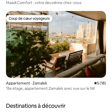
Maadi Comfort : votre deuxième chez-vous
Coup de cœur voyageurs
Coup de cœur voyageurs
Appartement · Zamalek
Note moye
5 (18)
15e étage, appartement Zamalek avec vue sur le Nil
Destinations à découvrir