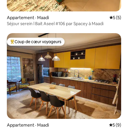
Appartement · Maadi
Note moy
5 (5)
Séjour serein l Bait Aseel #106 par Spacey à Maadi
Coup de cœur voyageurs
Coup de cœur voyageurs parmi les plus aimés
Appartement · Maadi
Note moy
5 (9)