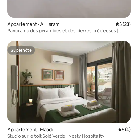
Appartement · Al Haram
Note moye
5 (23)
Panorama des pyramides et des pierres précieuses |
Rétro
Superhôte
Superhôte
Appartement · Maadi
Note moy
5 (4)
Studio sur le toit Solé Verde I Nesty Hospitality