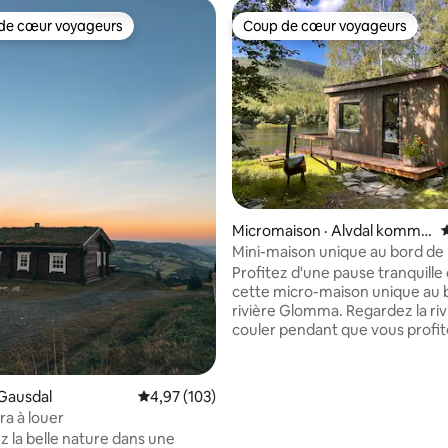
de cœur voyageurs
Coup de cœur voyageurs
cœur voyageurs parmi les plus aimés
Coup de cœur voyageurs
Micromaison · Alvdal kommu
ne
Mini-maison unique au bord de l
Profitez d'une pause tranquille
cette micro-maison unique au b
rivière Glomma. Regardez la rivière
couler pendant que vous profit
tranquillité de notre petite ma
une nuit ou plus. La maison est
idylliquement située au bord de 
 sur 5, 16 commentaires
Gausdal
Note moyenne de 4,97 sur 5, 103 commentai
4,97 (103)
Glomma à Alvdal. À quelques pa
a à louer
maison, vous pourrez pêcher, 
 la belle nature dans une
vous asseoir et vous détendre 