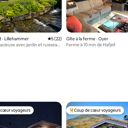
 · Lillehammer
Note moyenne de 5 sur 5, 22 commentai
5 (22)
Gîte à la ferme · Oyer
acieuse avec jardin et ruisseau
Ferme à 10 min de Hafjell
entre
 sur 5, 47 commentaires
 cœur voyageurs
Coup de cœur voyageurs
 cœur voyageurs
Coup de cœur voyageurs parmi 