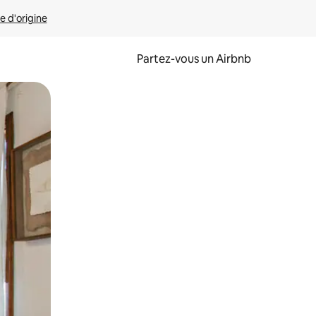
e d'origine
Partez-vous un Airbnb
et en les faisant glisser.