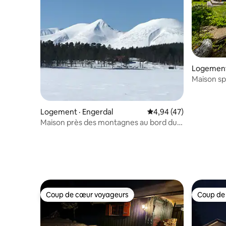
Logement
Maison sp
près du c
Logement · Engerdal
Note moyenne de 4,94
4,94 (47)
Maison près des montagnes au bord du
lac Isteren. Paradis de la pêche
Coup de cœur voyageurs
Coup de
Coup de cœur voyageurs
Coup de