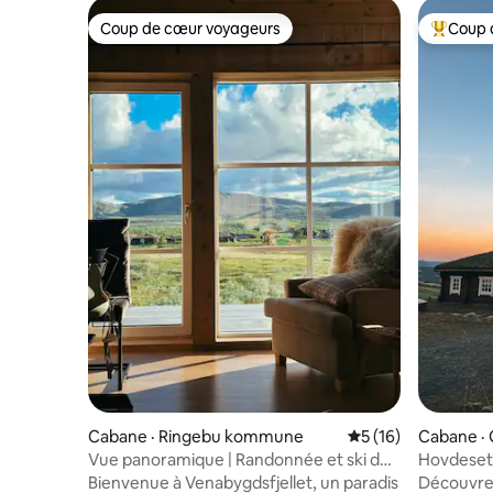
Coup de cœur voyageurs
Coup 
Coup de cœur voyageurs
Coup de 
Cabane · Ringebu kommune
Note moyenne de 5
5 (16)
Cabane · 
Vue panoramique | Randonnée et ski de
Hovdesetr
fond | Près de l'hôtel
Bienvenue à Venabygdsfjellet, un paradis
Découvrez