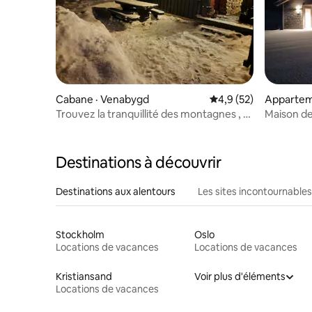
Cabane · Venabygd
Note moyenne de 4,9
4,9 (52)
Appartem
Trouvez la tranquillité des montagnes , à
Maison de
30 mètres de la piste de ski preppa,
Sømådal
Destinations à découvrir
Destinations aux alentours
Les sites incontournables
Stockholm
Oslo
Locations de vacances
Locations de vacances
Kristiansand
Voir plus d'éléments
Locations de vacances