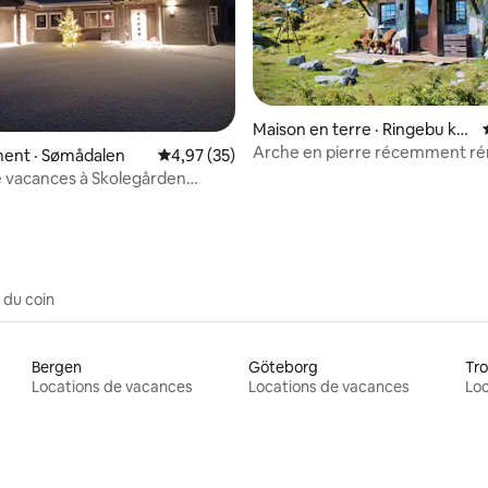
Maison en terre · Ringebu ko
mmune
Arche en pierre récemment r
 sur 5, 52 commentaires
ent · Sømådalen
Note moyenne de 4,97 sur 5, 35 commentai
4,97 (35)
dans un cadre unique
 vacances à Skolegården
en
 du coin
Bergen
Göteborg
Tr
Locations de vacances
Locations de vacances
Loc