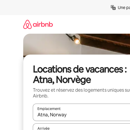
Aller
Une pa
directement
au
contenu
Locations de vacances :
Atna, Norvège
Trouvez et réservez des logements uniques su
Airbnb.
Emplacement
Quand les résultats sont affichés, parcourez-les en 
Arrivée