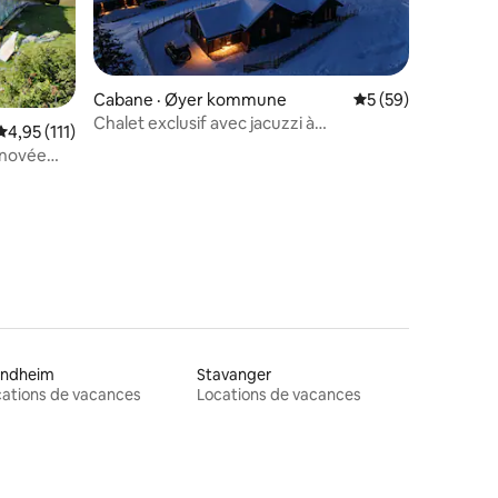
Cabane · Øyer kommune
Note moyenne de 5
5 (59)
Chalet exclusif avec jacuzzi à
Note moyenne de 4,95 sur 5, 111 commentaires
4,95 (111)
Musdalsæter (Øyer)
énovée
res
ondheim
Stavanger
ations de vacances
Locations de vacances