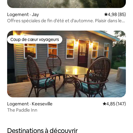
Logement · Jay
Note moyenne
4,98 (85)
Offres spéciales de fin d'été et d'automne. Plaisir dans les
Adirondacks.
Coup de cœur voyageurs
Coup de cœur voyageurs
Logement · Keeseville
Note moyenne 
4,85 (147)
The Paddle Inn
Destinations à découvrir