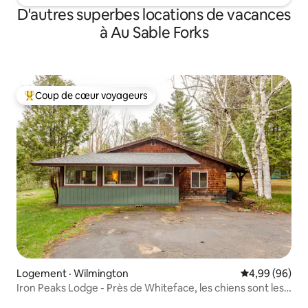
D'autres superbes locations de vacances
à Au Sable Forks
Coup de cœur voyageurs
Coup de cœur voyageurs parmi les plus aimés
Logement · Wilmington
Note moyenne
4,99 (96)
Iron Peaks Lodge - Près de Whiteface, les chiens sont les
bienvenus !