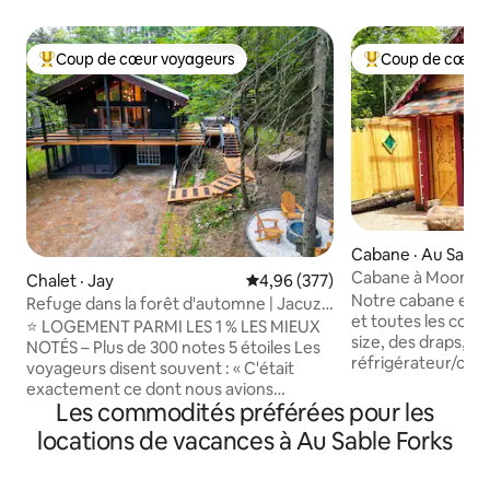
Coup de cœur voyageurs
Coup de cœur 
Coup de cœur voyageurs parmi les plus aimés
Coup de cœur voy
Cabane · Au Sable
Cabane à Moon Rid
Chalet · Jay
Note moyenne de 4,96 sur 5, 3
4,96 (377)
Notre cabane est 
Refuge dans la forêt d'automne | Jacuzzi
et toutes les comm
+ fauteuil de massage
⭐ LOGEMENT PARMI LES 1 % LES MIEUX
size, des draps, de
NOTÉS – Plus de 300 notes 5 étoiles Les
réfrigérateur/con
voyageurs disent souvent : « C'était
ondes, une plaque
exactement ce dont nous avions
unique, de la vaiss
Les commodités préférées pour les
besoin. » Bienvenue à Place of Prana,
la verrerie, des c
une escapade paisible dans les
locations de vacances à Au Sable Forks
grille-pain et une 
Adirondacks conçue pour le repos, la
Roku et lecteur DV
guérison et une véritable remise à zéro.
cabine a une douc