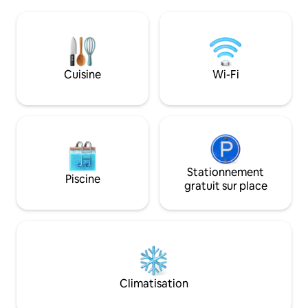
Les fins de semaine d'été se remplissent
extérieure (été). 
rapidement ☀️ Réservez votre escapade
d'intimité entre n
dans les Adirondacks avant la fin de la
cabane. Dans la co
saison. Vos dates ne sont-elles pas
trouverez un spa, 
disponibles ? Découvrez notre
un abri de jardin. 
hébergement jumeau, Place of Poiema,
Cuisine
Wi-Fi
séjour! * Consulte
une autre retraite paisible dans les
de camping autono
Adirondacks conçue pour les
Airbnb.
rassemblements, les échanges et les
moments inoubliables entre amis,
pouvant accueillir 10 voyageurs.
Stationnement
Piscine
gratuit sur place
Climatisation