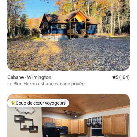
Cabane · Wilmington
Note moyen
5 (164)
Le Blue Heron est une cabane privée.
Coup de cœur voyageurs
Coup de cœur voyageurs parmi les plus aimés