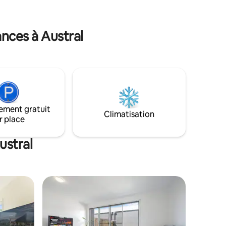
oiture de
et ininterrompue sur la ligne d'horizon de
Sydney avec des levers et couchers de
 cette
soleil magiques depuis votre lit et aussi la
nces à Austral
tral.
faune sauvage.
hui pour
tre
ement gratuit
Climatisation
r place
ustral