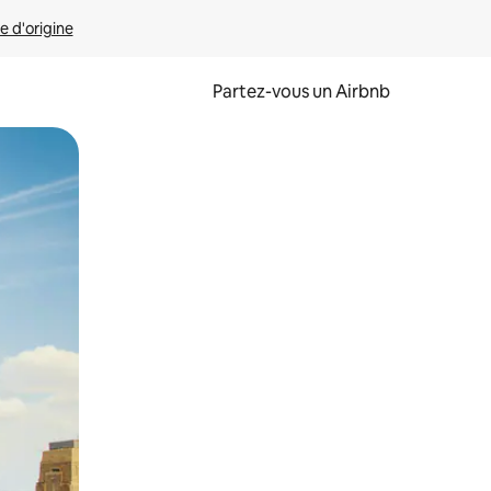
e d'origine
Partez-vous un Airbnb
et en les faisant glisser.