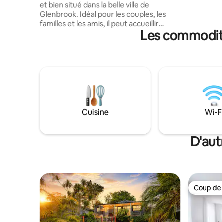
et bien situé dans la belle ville de
12 mètres
Glenbrook. Idéal pour les couples, les
été soig
familles et les amis, il peut accueillir
escapade 
Les commodité
confortablement jusqu’à
voyageurs
quatre personnes. À seulement
qui cherc
10 minutes à pied du village de
l'intimité 
Glenbrook, où vous trouverez des
boutiques, des cafés chaleureux, un parc
pour enfants et un terrain de jeu ovale.
Vous êtes aussi à deux pas du parc
national des Blue Mountains, notamment
des sites populaires de la région comme
Cuisine
Wi-F
Jelly Bean et Blue Pool. Profitez d’un
séjour privé alliant la commodité du
village et l’aventure en plein air. En
D'aut
réservant, vous soutenez notre petite
famille. Merci 🤍
Coup de
Coup de