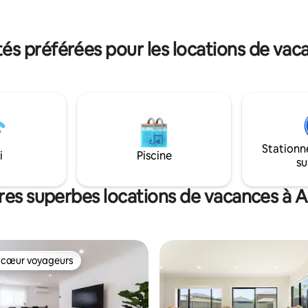
. Cette belle micro-maison a
est à seulement 8 minutes en v
neusement transformée en une
la propriété. Sentez-vous chez vous à
luxueuse pour les couples, les
Sydney, loin de chez vous, dans
s préférées pour les locations de vaca
 en solo ou les amis proches
nouvelle maison moderne à Aus
hent à se ressourcer dans
Réservez votre séjour aujourd'
et le confort.
découvrir le mariage parfait en
élégance et confort!
Stationn
i
Piscine
su
res superbes locations de vacances à A
 cœur voyageurs
 cœur voyageurs