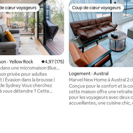
de cœur voyageurs
Coup de cœur voyageurs
cœur voyageurs parmi les plus aimés
Coup de cœur voyageurs
on · Yellow Rock
Note moyenne de 4,97 sur 5, 175 commentai
4,97 (175)
ans une micromaison Blue
Logement · Austral
s
on privée pour adultes
Marvel New Home à Austral 2 
 | Évasion dans la brousse |
+ bureau + salle de yoga!
dney Vous cherchez
Conçue pour le confort et la 
à vous détendre ? Cette
cette maison offre une retraite
aisible est nichée au milieu des
pour les voyageurs avec deux
ns les montagnes bleues
accueillantes, une cuisine chic,
s. C'est l'endroit idéal pour
buanderie et des pièces séparé
renouer avec la nature et
bureau/travail et le yoga/méditat
sur 5, 144 commentaires
 Découvrez le mode de vie
logement est à quelques minut
son » dans ce qui était
(15 min) des épiceries, des rest
 un conteneur d'expédition de
de l'arrêt de bus. La gare de L