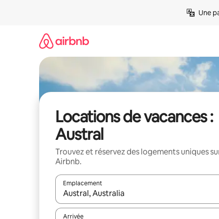
Aller
Une pa
directement
au
contenu
Locations de vacances :
Austral
Trouvez et réservez des logements uniques su
Airbnb.
Emplacement
Quand les résultats sont affichés, parcourez-les en 
Arrivée