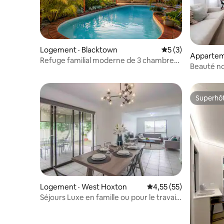
Logement · Blacktown
Note moyenne de 
5 (3)
Apparteme
Refuge familial moderne de 3 chambres
Beauté no
avec piscine et bureau à domicile
Superhô
Superhô
Logement · West Hoxton
Note moyenne de 4,55
4,55 (55)
Séjours Luxe en famille ou pour le travail
dans le sud-ouest de Sydney