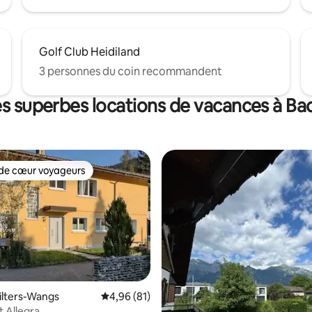
Golf Club Heidiland
3 personnes du coin recommandent
es superbes locations de vacances à Ba
de cœur voyageurs
cœur voyageurs parmi les plus aimés
5 sur 5, 8 commentaires
ilters-Wangs
Note moyenne de 4,96 sur 5, 81 commentai
4,96 (81)
 Allegra