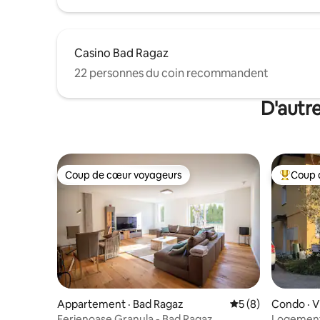
Casino Bad Ragaz
22 personnes du coin recommandent
D'autr
Coup de cœur voyageurs
Coup 
Coup de cœur voyageurs
Coup de 
Appartement · Bad Ragaz
Note moyenne de 
5 (8)
Condo · V
Ferienoase Granula - Bad Ragaz
Logement