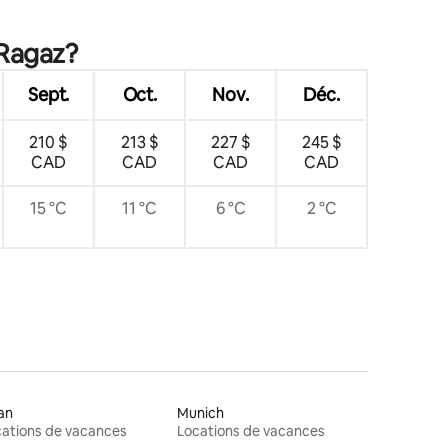
res
 Ragaz?
Sept.
Oct.
Nov.
Déc.
210 $
213 $
227 $
245 $
CAD
CAD
CAD
CAD
15 °C
11 °C
6 °C
2 °C
an
Munich
ations de vacances
Locations de vacances