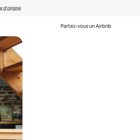
e d'origine
Partez-vous un Airbnb
et en les faisant glisser.