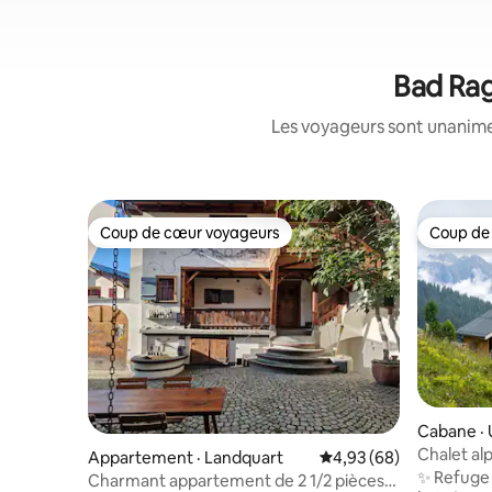
Bad Rag
Les voyageurs sont unanimes
Coup de cœur voyageurs
Coup de
Coup de cœur voyageurs
Coup de
Cabane ·
Chalet al
Appartement · Landquart
Note moyenne de 4,93
4,93 (68)
✨ Refuge 
Charmant appartement de 2 1/2 pièces,