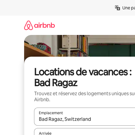
Aller
Une pa
directement
au
contenu
Locations de vacances :
Bad Ragaz
Trouvez et réservez des logements uniques su
Airbnb.
Emplacement
Quand les résultats sont affichés, parcourez-les en 
Arrivée