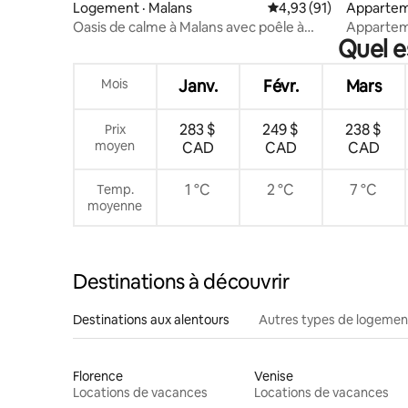
Logement · Malans
Note moyenne de 4,93
4,93 (91)
Appartem
Oasis de calme à Malans avec poêle à
Apparte
Quel e
pellets
Mois
Janv.
Févr.
Mars
283 $
249 $
238 $
Prix
moyen
CAD
CAD
CAD
1 °C
2 °C
7 °C
Temp.
moyenne
Destinations à découvrir
Destinations aux alentours
Autres types de logemen
Florence
Venise
Locations de vacances
Locations de vacances