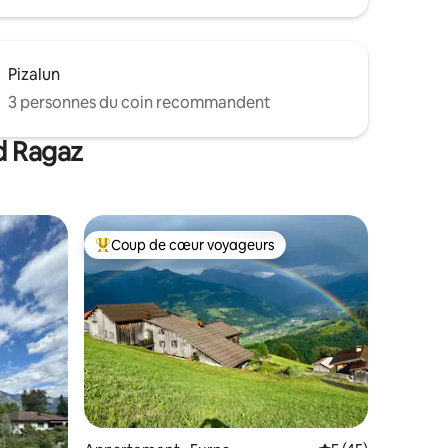
Pizalun
3 personnes du coin recommandent
d Ragaz
Coup de cœur voyageurs
Coup de cœur voyageurs parmi les plus aimés
res