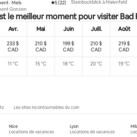
Steinbockblick à Maienfeld
 sur 5, 91 commentaires
ent · Mels
Note moyenne de 5 sur 5, 22 commentai
5 (22)
ment Gonzen
st le meilleur moment pour visiter Bad
Avr.
Mai
Juin
Juill.
Août
233 $
210 $
199 $
210 $
219 $
CAD
CAD
CAD
CAD
CAD
11 °C
15 °C
18 °C
20 °C
19 °C
ts
Les sites incontournables du coin
Nice
Lyon
Mil
Locations de vacances
Locations de vacances
Loc