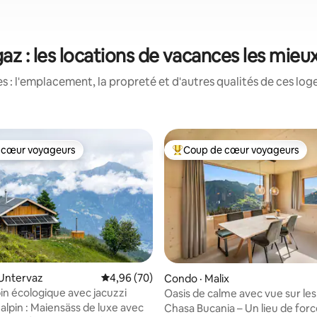
az : les locations de vacances les mieu
 : l'emplacement, la propreté et d'autres qualités de ces log
 cœur voyageurs
Coup de cœur voyageurs
 cœur voyageurs
Coup de cœur voyageurs parmi 
 Untervaz
Note moyenne de 4,96 sur 5, 70 commentai
4,96 (70)
Condo · Malix
pin écologique avec jacuzzi
Oasis de calme avec vue sur les
 sur 5, 68 commentaires
montagnes près de Coire, Lenz
alpin : Maiensäss de luxe avec
Chasa Bucania – Un lieu de forc