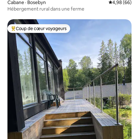
Cabane · Bosebyn
Note moyenne
4,98 (66)
Hébergement rural dans une ferme
Coup de cœur voyageurs
Coup de cœur voyageurs parmi les plus aimés