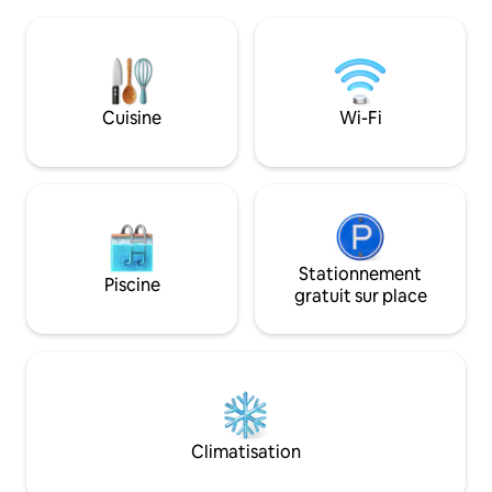
effectué avant le départ et doit être fait
dans la belle natur
en profondeur, par exemple, passer
avez accès à une 
l'aspirateur, sécher les sols, dépoussiérer
télévision, un poê
la salle de bain et la cuisine. Vous devez
à bois (bois inclus)
donc laisser la maison dans l'état où vous
toilettes et trois
l'avez trouvée à votre arrivée. Le bateau
Cuisine
Wi-Fi
de sept lits. Grand
à rames est inclus dans le chalet. Vous
activités de plein ai
devez nettoyer la maison avant de
partir.
Stationnement
Piscine
gratuit sur place
Climatisation