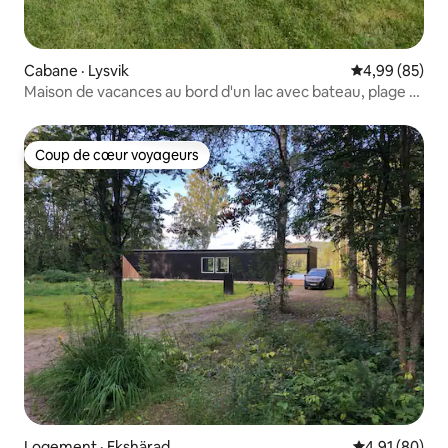
Cabane · Lysvik
Note moyenne
4,99 (85)
Maison de vacances au bord d'un lac avec bateau, plage et
ponton privé
Coup de cœur voyageurs
Coup de cœur voyageurs
Logement · Ekshärad
Note moyenne
4,91 (80)