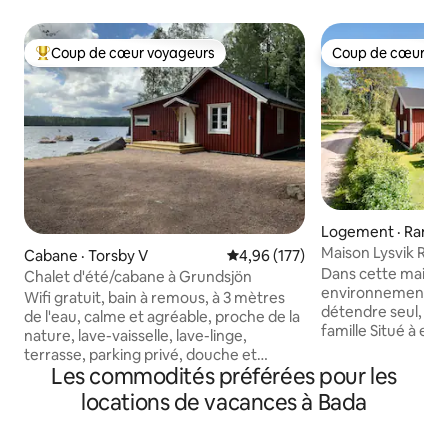
Coup de cœur voyageurs
Coup de cœur vo
Coup de cœur voyageurs parmi les plus aimés
Coup de cœur vo
Logement · Ransb
Maison Lysvik Ran
Cabane · Torsby V
Note moyenne de 4,96 sur 5, 1
4,96 (177)
Dans cette maison
Chalet d'été/cabane à Grundsjön
environnement rur
Wifi gratuit, bain à remous, à 3 mètres
détendre seul, ave
de l'eau, calme et agréable, proche de la
famille Situé à en
nature, lave-vaisselle, lave-linge,
de Lysvik où il y 
terrasse, parking privé, douche et
station-service, u
Les commodités préférées pour les
toilettes, cheminée, chauffage au sol et
camping avec plag
tout a été rénové en 2020. Vous devez
locations de vacances à Bada
Frykens Pärla. La 
apporter vous-même le linge de lit et les
proximité de la fo
serviettes. Le nettoyage doit être
faire de belles p