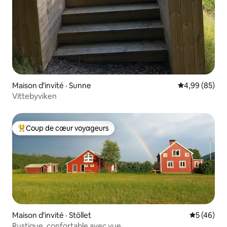
Maison d'invité · Sunne
Note moyenne
4,99 (85)
Vittebyviken
Coup de cœur voyageurs
Coup de cœur voyageurs parmi les plus aimés
Maison d'invité · Stöllet
Note moye
5 (46)
Rustique, confortable avec vue.