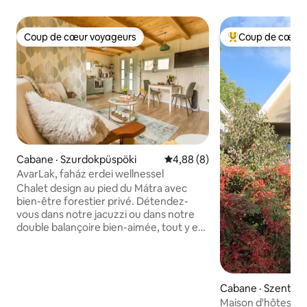
Coup de cœur voyageurs
Coup de cœur 
Coup de cœur voyageurs
Coup de cœur voy
Cabane · Szurdokpüspöki
Note moyenne de 4,88 sur 5,
4,88 (8)
AvarLak, faház erdei wellnessel
Chalet design au pied du Mátra avec
bien-être forestier privé. Détendez-
vous dans notre jacuzzi ou dans notre
double balançoire bien-aimée, tout y est
pour votre détente. Par temps frais,
profitez de la bienveillance de notre
Saua finlandaise au feu de bois. Dans
notre chalet de deux étages au premier
Cabane · Szenten
étage, nous vous accueillons au premier
Maison d'hôtes Chi
étage avec une cuisine entièrement