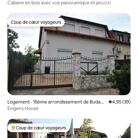
Cabane en bois avec vue panoramique et jacuzzi
Coup de cœur voyageurs
Coup de cœur voyageurs
Logement · 15ème arrondissement de Budape
Note moyenne
4,95 (39)
st
Exigens House
Coup de cœur voyageurs
Coup de cœur voyageurs parmi les plus aimés