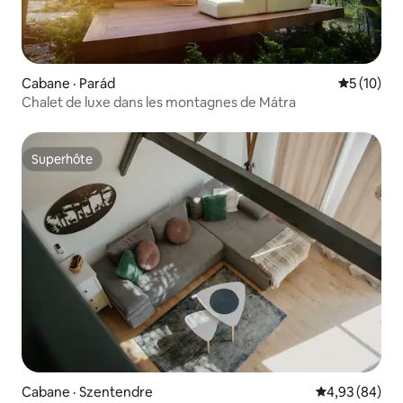
Cabane · Parád
Note moye
5 (10)
Chalet de luxe dans les montagnes de Mátra
Superhôte
Superhôte
Cabane · Szentendre
Note moyenne
4,93 (84)