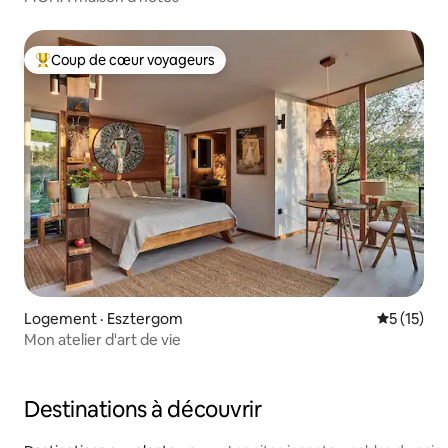
Coup de cœur voyageurs
Coup de cœur voyageurs parmi les plus aimés
Logement · Esztergom
Note moye
5 (15)
Mon atelier d'art de vie
Destinations à découvrir