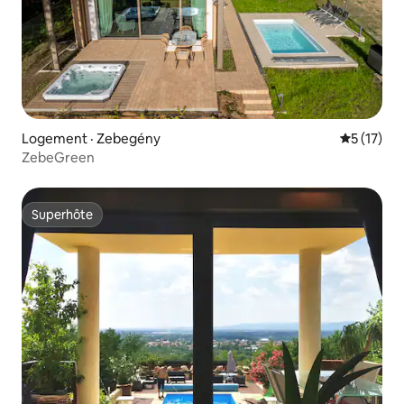
Logement · Zebegény
Note moye
5 (17)
ZebeGreen
Superhôte
Superhôte