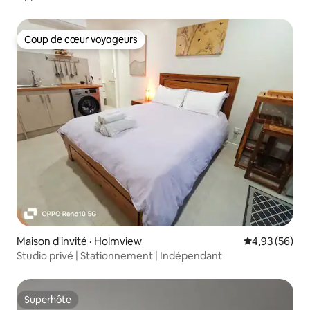
Coup de cœur voyageurs
Coup de cœur voyageurs
Maison d'invité · Holmview
Note moyenne
4,93 (56)
Studio privé | Stationnement | Indépendant
Superhôte
Superhôte