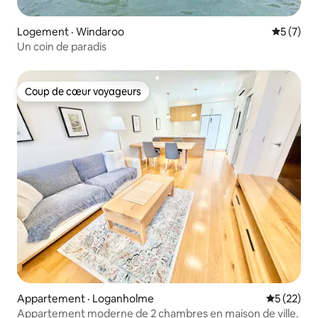
Logement · Windaroo
Note moy
5 (7)
Un coin de paradis
Coup de cœur voyageurs
Coup de cœur voyageurs
Appartement · Loganholme
Note moye
5 (22)
Appartement moderne de 2 chambres en maison de ville.