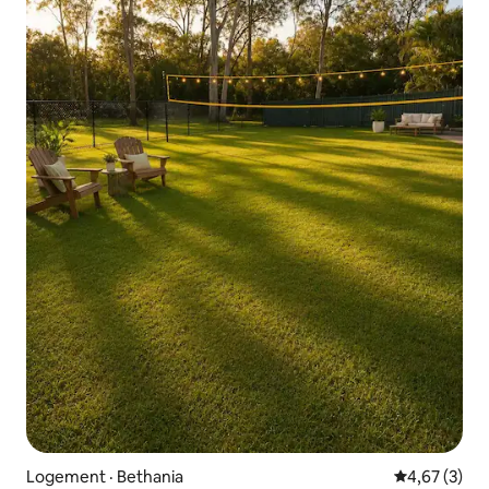
Logement · Bethania
Note moyenn
4,67 (3)