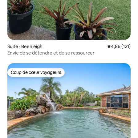
Suite · Beenleigh
Note moyenne 
4,86 (121)
Envie de se détendre et de se ressourcer
Coup de cœur voyageurs
Coup de cœur voyageurs