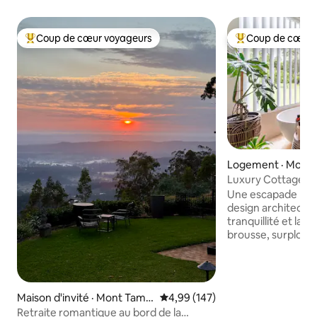
Coup de cœur voyageurs
Coup de cœur 
Coup de cœur voyageurs parmi les plus aimés
Coup de cœur voy
Logement · Mont 
Luxury Cottage on
@ Mt Cotton (Cott
Une escapade privé
lagon)
design architectur
tranquillité et la n
brousse, surplomb
vous détendez da
et de confort. Un 
quelques minutes 
cafés de Sirromet,
Maison d'invité · Mont Tamb
Note moyenne de 4,99 sur 5, 1
4,99 (147)
escapade qui a tou
orine
Retraite romantique au bord de la
vous séduire par 