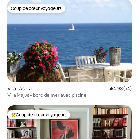
Coup de cœur voyageurs
Coup de cœur voyageurs
Villa · Aspra
Note moyenne
4,93 (74)
Villa Majus - bord de mer avec piscine
Coup de cœur voyageurs
Coup de cœur voyageurs parmi les plus aimés