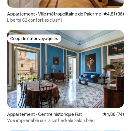
Appartement · Ville métropolitaine de Palerme
Note moyenne
4,81 (36)
Libertà 62 confort exclusif !
Coup de cœur voyageurs
Coup de cœur voyageurs
Appartement · Centre historique Fiat
Note moyenne
4,88 (74)
Vue imprenable sur la cathédrale Salon bleu