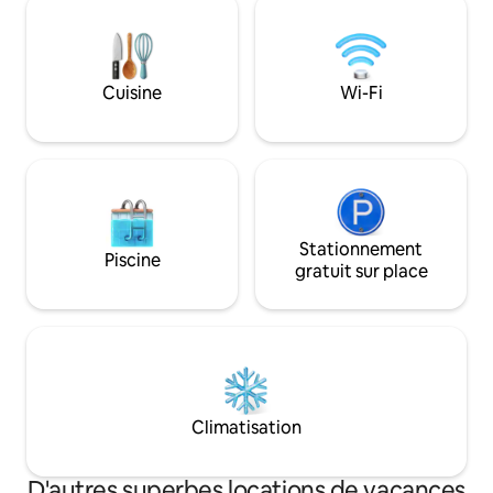
couchers de soleil inoubliables se
voyageurs avertis.
reflétant sur la mer. C'est plus qu'un
attenantes dissim
simple hébergement; c'est une
vapeur privé et un
expérience au premier rang sur la côte
offrant une déten
Cuisine
Wi-Fi
sicilienne.
quitter votre app
Stationnement
Piscine
gratuit sur place
Climatisation
D'autres superbes locations de vacances