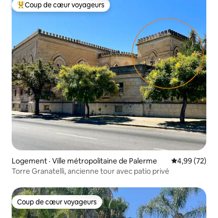
Coup de cœur voyageurs
Coup de cœur voyageurs parmi les plus aimés
Logement · Ville métropolitaine de Palerme
Note moyenne
4,99 (72)
Torre Granatelli, ancienne tour avec patio privé
Coup de cœur voyageurs
Coup de cœur voyageurs