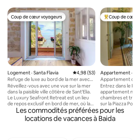
Coup de cœur voyageurs
Coup de cœur 
Coup de cœur voyageurs
Coup de cœur voy
Logement · Santa Flavia
Note moyenne de 4,98 sur 5, 
4,98 (53)
Appartement · Po
Refuge de luxe au bord de la mer avec
Appartement de rê
une vue imprenable
d'or dans le centr
Réveillez-vous avec une vue sur la mer
Entrez dans le Pala
dans la paisible ville côtière de Sant'Elia.
appartement noble
Le Luxury Seafront Retreat est un lieu
chambres et trois 
de repos exclusif en bord de mer, où la
sur la Piazza Poli
Les commodités préférées pour les
Méditerranée fait partie intégrante de
du théâtre histor
votre séjour. Commencez vos matinées
Palerme. Cette ré
locations de vacances à Baida
par un déjeuner sur un balcon privé
meublée par des de
donnant sur l'eau, passez vos journées à
harmonieusement 
explorer les criques aux eaux cristallines
XIXe siècle à l'art
à quelques pas de là et profitez de
créant une retrait