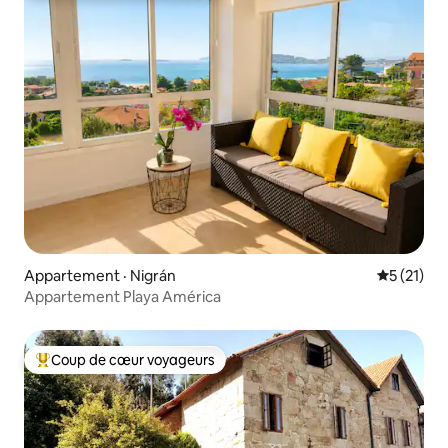
Appartement · Nigrán
Note moye
5 (21)
Appartement Playa América
Coup de cœur voyageurs
Coup de cœur voyageurs parmi les plus aimés