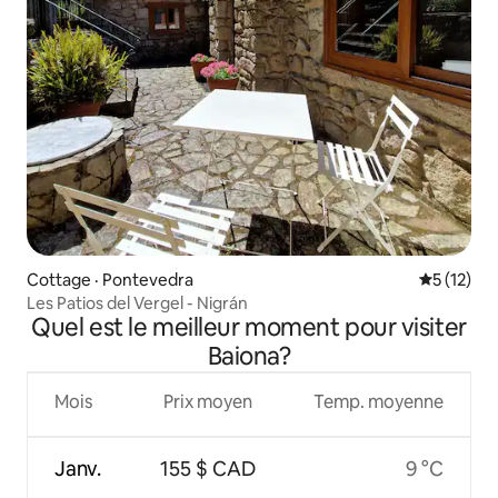
Cottage · Pontevedra
Note moye
5 (12)
Les Patios del Vergel - Nigrán
Quel est le meilleur moment pour visiter
Baiona?
Mois
Prix moyen
Temp. moyenne
Janv.
155 $ CAD
9 °C