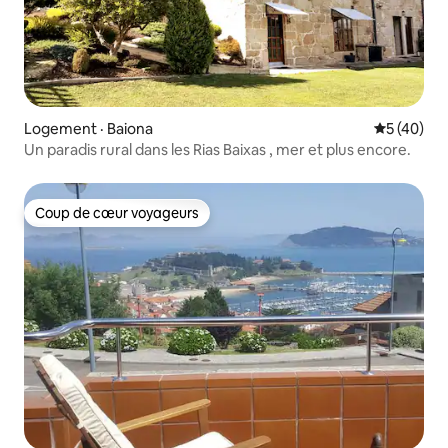
Logement · Baiona
Note moye
5 (40)
Un paradis rural dans les Rias Baixas , mer et plus encore.
Coup de cœur voyageurs
Coup de cœur voyageurs