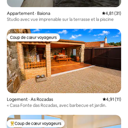
Appartement · Baiona
Note moyenne
4,81 (31)
Studio avec vue imprenable sur la terrasse et la piscine
Coup de cœur voyageurs
Coup de cœur voyageurs
Logement · As Rozadas
Note moyenne
4,91 (11)
« Casa Fonte das Rozadas, avec barbecue et jardin.
Coup de cœur voyageurs
Coup de cœur voyageurs parmi les plus aimés