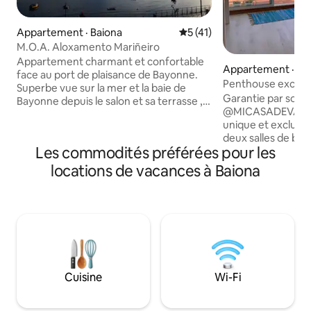
Appartement · Baiona
Note moyenne de 5 sur 5, 
5 (41)
M.O.A. Aloxamento Mariñeiro
Appartement charmant et confortable
Appartement · Ba
face au port de plaisance de Bayonne.
Penthouse exclusi
Superbe vue sur la mer et la baie de
garage
Garantie par soci
Bayonne depuis le salon et sa terrasse ,
@MICASADEVACA
où vous pourrez prendre le petit
unique et exclusi
déjeuner ou manger en profitant de sa
deux salles de bain
situation privilégiée. Il se compose de 2
Les commodités préférées pour les
meilleur quartier de Bayonne a
chambres , d'une salle de bains avec
garage pour un vé
baignoire et d'une cuisine entièrement
locations de vacances à Baiona
rénové. En outre, 
équipée . Lit double de 150 cm et 2 lits de
grandes terrasses 
90 cm. Très bien situé, vous pourrez
longues où vous po
vous déplacer à pied à la fois pour aller à
meilleures vues de
la plage, dans les supermarchés et les
vous pourrez vous
restaurants. Vous aurez tout à portée de
soleil ou le petit 
main . VUT -PO-012995
le dîner avec la se
dessus de la mer. 
Cuisine
Wi-Fi
meilleur séjour da
inoubliable.