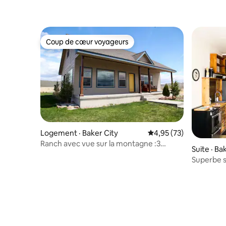
Coup de cœur voyageurs
Coup de cœur voyageurs
Logement · Baker City
Note moyenne de 4,95
4,95 (73)
Ranch avec vue sur la montagne :3
Suite · Ba
chambres/2 salles de bain + loft !
Superbe s
kitchenet