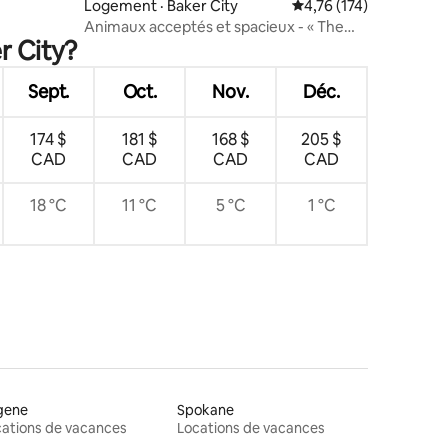
Logement · Baker City
Note moyenne de 4,76
4,76 (174)
Animaux acceptés et spacieux - « The
r City?
CopperFox »
Sept.
Oct.
Nov.
Déc.
174 $
181 $
168 $
205 $
CAD
CAD
CAD
CAD
18 °C
11 °C
5 °C
1 °C
gene
Spokane
ations de vacances
Locations de vacances