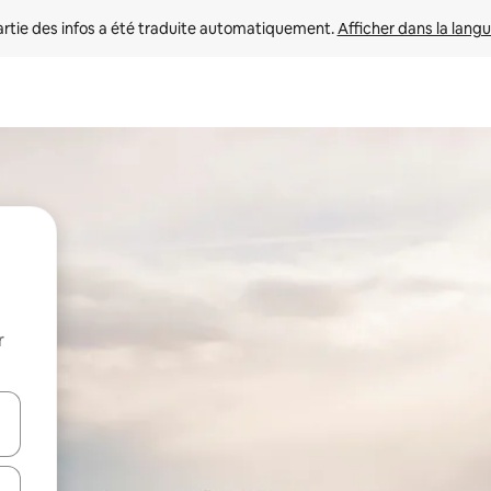
rtie des infos a été traduite automatiquement. 
Afficher dans la langu
r
utilisant les flèches vers le haut et vers le bas, ou en appuyant dessus 