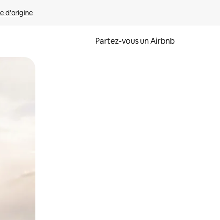
e d'origine
Partez-vous un Airbnb
et en les faisant glisser.