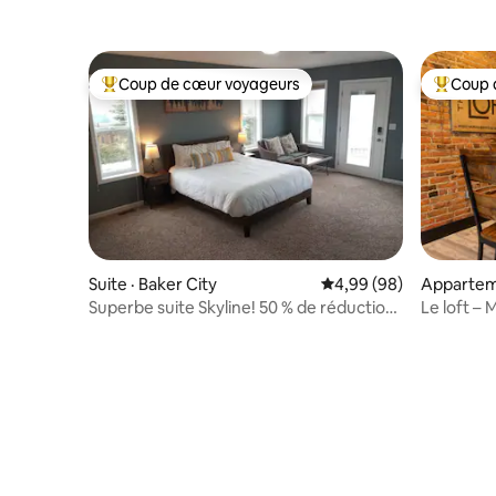
Coup de cœur voyageurs
Coup 
Coup de cœur voyageurs parmi les plus aimés
Coup de 
Suite · Baker City
Note moyenne de 4,99
4,99 (98)
Apparteme
Superbe suite Skyline! 50 % de réduction
Le loft –
au golf Quail Ridge!
réduction