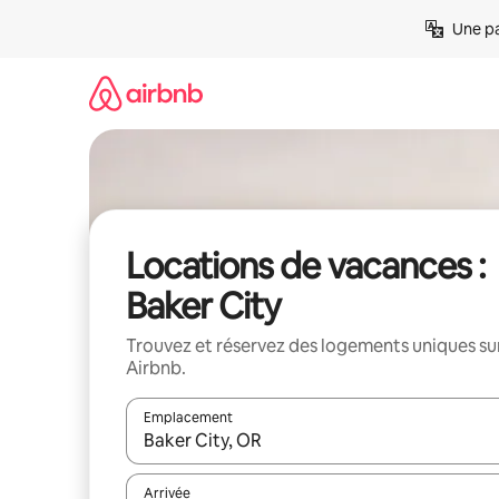
Aller
Une pa
directement
au
contenu
Locations de vacances :
Baker City
Trouvez et réservez des logements uniques su
Airbnb.
Emplacement
Quand les résultats sont affichés, parcourez-les en 
Arrivée