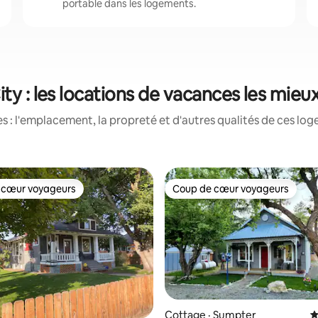
portable dans les logements.
ity : les locations de vacances les mieu
 : l'emplacement, la propreté et d'autres qualités de ces log
 cœur voyageurs
Coup de cœur voyageurs
 cœur voyageurs
Coup de cœur voyageurs
Cottage · Sumpter
N