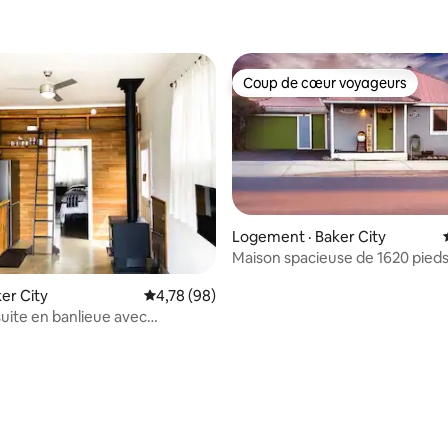
Coup de cœur voyageurs
Coup de cœur voyageurs
Logement · Baker City
Maison spacieuse de 1620 pieds
 sur 5, 73 commentaires
avec chambre familiale et cha
ker City
Note moyenne de 4,78 sur 5, 98 commentai
4,78 (98)
supplémentaire !
uite en banlieue avec
te