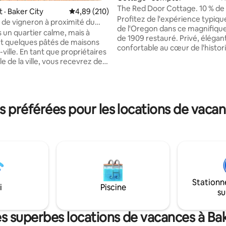
The Red Door Cottage. 10 % de
sur 5, 929 commentaires
· Baker City
Note moyenne de 4,89 sur 5, 210 commentai
4,89 (210)
pour les bénévoles FD
Profitez de l'expérience typique
de vigneron à proximité du
de l'Oregon dans ce magnifique
le
s un quartier calme, mais à
de 1909 restauré. Privé, élégan
t quelques pâtés de maisons
confortable au cœur de l'histor
ville. En tant que propriétaires
Sumpter Oregon. Randonnée, v
e de la ville, vous recevrez des
pêche, quad et cueillette excep
e dégustation gratuits. La
de champignons et de myrtilles
rincipale est équipée d'un lit
pratiquement toutes les activit
, et la salle de bain attenante
plein air auxquelles vous pouve
 d'une baignoire sur pattes.
Notre maison dispose de deux
préférées pour les locations de vacan
aute vitesse, lecteur Blu-
avec lits Queen Size, d'une sall
éléviseur intelligent (diffusion
complète, d'un canapé-lit gigo
). La cuisine est équipée d'un
cuisine équipée, d'une télévisi
rigérateur, d'un micro-ondes,
des DVD et plus encore. Espac
e-pain, d'une cafetière pour
extérieur incroyable où vous p
u porche avant
griller de délicieux aliments, vo
ez-vous sur la terrasse arrière
détendre et profiter !
ec une cour arrière clôturée.
Stationn
i
Piscine
su
es superbes locations de vacances à Bak