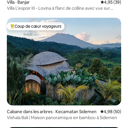
Villa · Banjar
Note moyenne
4,95 (39)
Villa L'espoir III - Lovina à flanc de colline avec vue sur
l'océan
Coup de cœur voyageurs
Coup de cœur voyageurs parmi les plus aimés
Cabane dans les arbres · Kecamatan Sidemen
Note moyenne
4,98 (50)
Vishala Bali | Maison panoramique en bambou à Sidemen