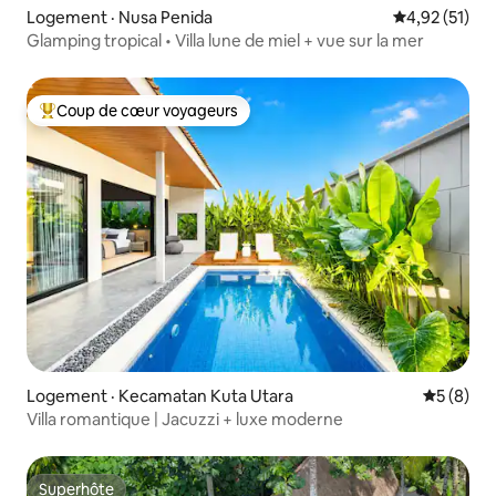
Logement · Nusa Penida
Note moyenne
4,92 (51)
Glamping tropical • Villa lune de miel + vue sur la mer
Coup de cœur voyageurs
Coup de cœur voyageurs parmi les plus aimés
Logement · Kecamatan Kuta Utara
Note moy
5 (8)
Villa romantique | Jacuzzi + luxe moderne
Superhôte