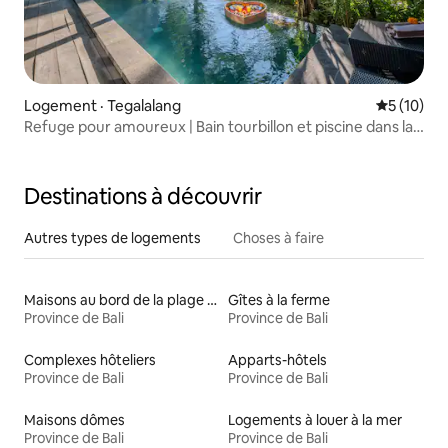
Logement · Tegalalang
Note moye
5 (10)
Refuge pour amoureux | Bain tourbillon et piscine dans la
jungle
Destinations à découvrir
Autres types de logements
Choses à faire
Maisons au bord de la plage à louer
Gîtes à la ferme
Province de Bali
Province de Bali
Complexes hôteliers
Apparts-hôtels
Province de Bali
Province de Bali
Maisons dômes
Logements à louer à la mer
Province de Bali
Province de Bali