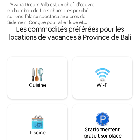
à flanc de falaise par Avana
L’Avana Dream Villa est un chef-d’œuvre
amoureux de la na
en bambou de trois chambres perché
d'une évasion serein
sur une falaise spectaculaire près de
rizières entourant l
Sidemen. Conçue pour allier luxe et
paysage et suivent
Les commodités préférées pour les
nature, elle offre des vues
(semis, croissance
panoramiques à couper le souffle depuis
peuvent donc varie
locations de vacances à Province de Bali
chacune des pièces. Profitez de votre
piscine à débordement privée
surplombant des vallées luxuriantes,
avec le mont Agung à gauche, des
rizières en terrasses devant vous et
l’océan Indien à droite. Pour des soirées
douillettes, nous mettons aussi à votre
disposition un projecteur et un écran sur
Cuisine
Wi-Fi
demande — parfaits pour des soirées
cinéma sous les étoiles dans votre
sanctuaire privé au cœur de la jungle.
Stationnement
Piscine
gratuit sur place