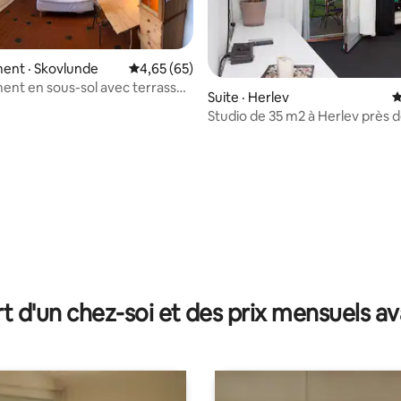
ent · Skovlunde
Note moyenne de 4,65 sur 5, 65 commentai
4,65 (65)
nt en sous-sol avec terrasse
Suite · Herlev
N
nsoleillée
Studio de 35 m2 à Herlev près 
 sur 5, 13 commentaires
t d'un chez-soi et des prix mensuels 