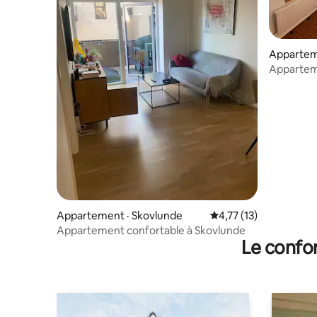
Appartem
Apparteme
terrasse e
Appartement · Skovlunde
Note moyenne de 4,77
4,77 (13)
Appartement confortable à Skovlunde
Le confor