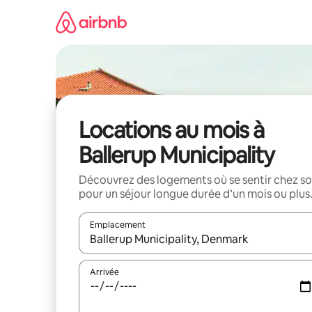
Aller
directement
au
contenu
Locations au mois à
Ballerup Municipality
Découvrez des logements où se sentir chez so
pour un séjour longue durée d’un mois ou plus
Emplacement
Quand les résultats sont affichés, parcourez-les en 
Arrivée