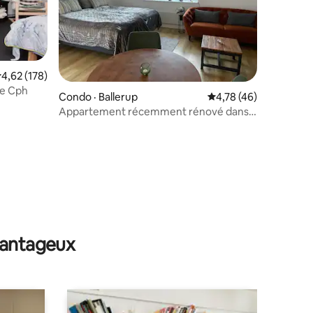
res
ote moyenne de 4,62 sur 5, 178 commentaires
4,62 (178)
de Cph
Condo · Ballerup
Note moyenne de 4,78
4,78 (46)
Appartement récemment rénové dans
le pittoresque Jonstrup.
avantageux