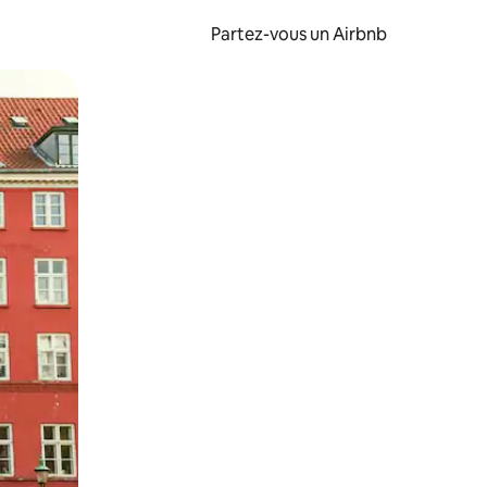
Partez-vous un Airbnb
et en les faisant glisser.