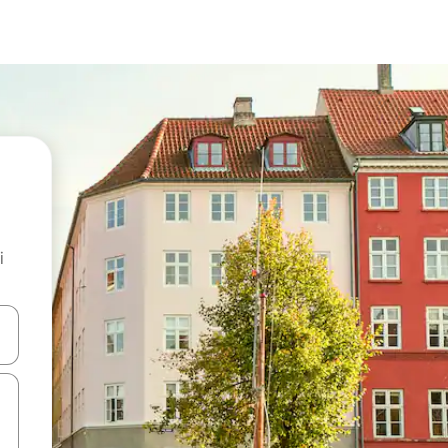
i
.
utilisant les flèches vers le haut et vers le bas, ou en appuyant dessus 