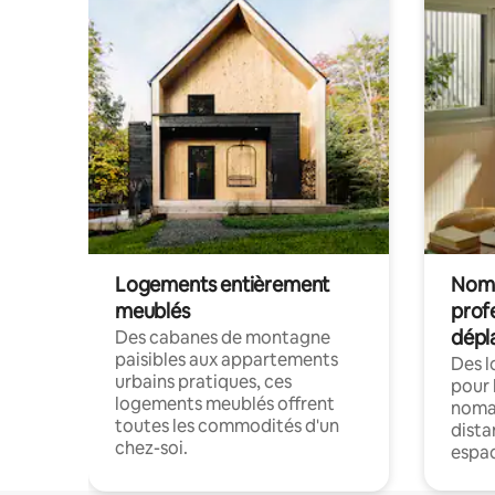
Logements entièrement
Noma
meublés
prof
dépl
Des cabanes de montagne
paisibles aux appartements
Des 
urbains pratiques, ces
pour 
logements meublés offrent
nomad
toutes les commodités d'un
dista
chez-soi.
espac