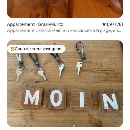
Appartement · Graal-Müritz
Note moyenne
4,97 (78)
Appartement « Hirsch Heinrich » vacances à la plage, en
forêt, en ville
Coup de cœur voyageurs
Coup de cœur voyageurs parmi les plus aimés