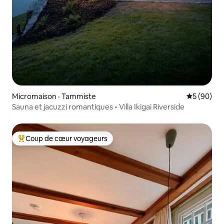
Micromaison · Tammiste
Note moye
5 (90)
Sauna et jacuzzi romantiques • Villa Ikigai Riverside
Coup de cœur voyageurs
Coup de cœur voyageurs parmi les plus aimés