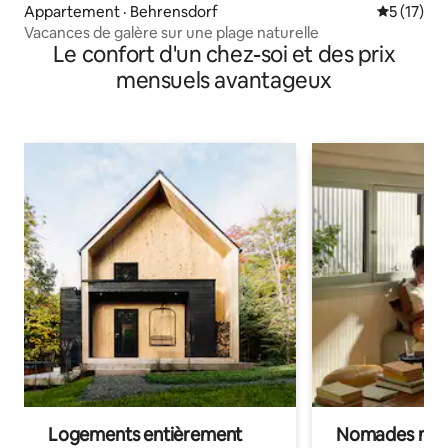
Appartement · Behrensdorf
Note moye
5 (17)
Vacances de galère sur une plage naturelle
Le confort d'un chez-soi et des prix
mensuels avantageux
Logements entièrement
Nomades num