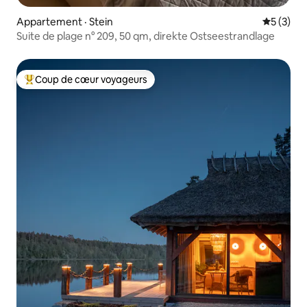
Appartement · Stein
Note moy
5 (3)
Suite de plage n° 209, 50 qm, direkte Ostseestrandlage
Coup de cœur voyageurs
Coup de cœur voyageurs parmi les plus aimés