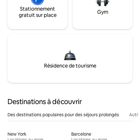
Stationnement
Gym
gratuit sur place
Résidence de tourisme
Destinations à découvrir
Des destinations populaires pour des séjours prolongés
Autr
New York
Barcelone
Locations au mois
Locations au mois