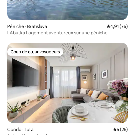
Péniche · Bratislava
Note moyenne
4,91 (76)
LAbutka Logement aventureux sur une péniche
Coup de cœur voyageurs
Coup de cœur voyageurs
Condo · Tata
Note moye
5 (25)