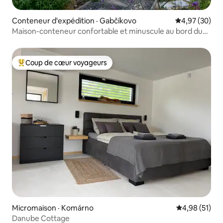
Conteneur d'expédition · Gabčíkovo
Note moyenne
4,97 (30)
Maison-conteneur confortable et minuscule au bord du
Danube
Coup de cœur voyageurs
Coup de cœur voyageurs parmi les plus aimés
Micromaison · Komárno
Note moyenne
4,98 (51)
Danube Cottage