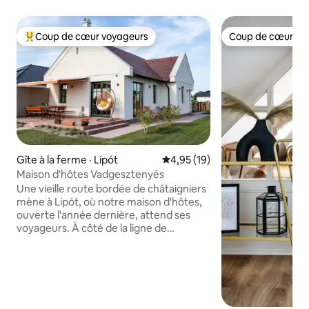
Coup de cœur voyageurs
Coup de cœur vo
Coup de cœur voyageurs parmi les plus aimés
Coup de cœur vo
Gîte à la ferme · Lipót
Note moyenne de 4,95 sur 5, 
4,95 (19)
Maison d'hôtes Vadgesztenyés
Une vieille route bordée de châtaigniers
mène à Lipót, où notre maison d'hôtes,
ouverte l'année dernière, attend ses
voyageurs. À côté de la ligne de
châtaigniers, notre chalet, un tremplin
pour chats du bain thermal de Lipót, et à
proximité du lac Morotva, qui est célèbre
pour sa riche avifaune. Partez à la
découverte de l'île, Lipót est un
excellent endroit pour commencer! À