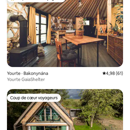
Coup de cœur voyageurs parmi les plus aimés
Yourte · Bakonynána
Note moyenne
4,98 (61)
Yourte GaiaShelter
Coup de cœur voyageurs
Coup de cœur voyageurs