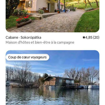
Cabane · Sokorópátka
Note moyenne
4,85 (20)
Maison d'hôtes et bien-être à la campagne
Coup de cœur voyageurs
Coup de cœur voyageurs