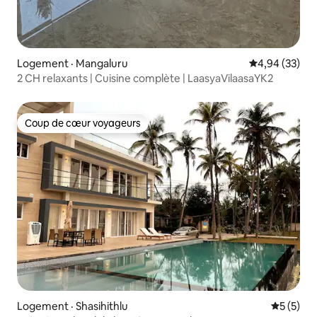
Logement · Mangaluru
Note moyenne
4,94 (33)
2 CH relaxants | Cuisine complète | LaasyaVilaasaYK2
Coup de cœur voyageurs
Coup de cœur voyageurs
Logement · Shasihithlu
Note moy
5 (5)