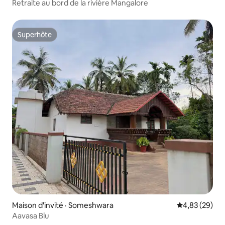
Retraite au bord de la rivière Mangalore
Superhôte
Superhôte
Maison d'invité · Someshwara
Note moyenne
4,83 (29)
Aavasa Blu