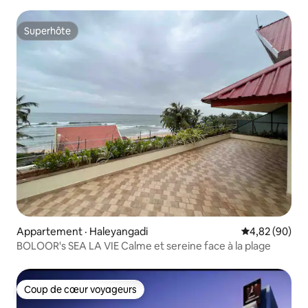
Superhôte
Superhôte
Appartement · Haleyangadi
Note moyenne
4,82 (90)
BOLOOR's SEA LA VIE Calme et sereine face à la plage
Coup de cœur voyageurs
Coup de cœur voyageurs