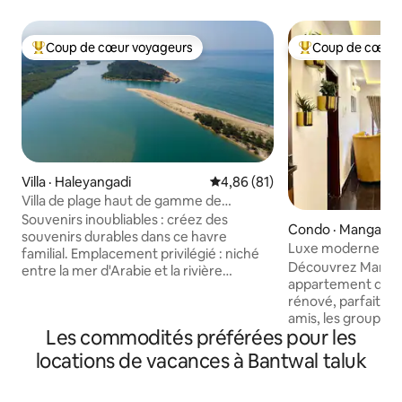
Coup de cœur voyageurs
Coup de cœur 
Coup de cœur voyageurs parmi les plus aimés
Coup de cœur voy
Villa · Haleyangadi
Note moyenne de 4,86 sur 5, 
4,86 (81)
Villa de plage haut de gamme de
4 chambres d'Alvin
Souvenirs inoubliables : créez des
Condo · Mangalur
souvenirs durables dans ce havre
Luxe moderne au 
familial. Emplacement privilégié : niché
Découvrez Mangal
entre la mer d'Arabie et la rivière
appartement de 
Nandini. Vues panoramiques sur les
rénové, parfait pou
levers de soleil : profitez du soleil doré et
amis, les groupes 
des vues sur les couchers de soleil.
Les commodités préférées pour les
en télétravail. ✨ Pourquoi séjourner ici ?
Ambiance apaisante : soyez bercé par
Principales attract
les sons apaisants des vagues.
locations de vacances à Bantwal taluk
minutes du temple
Observation des dauphins : les
Bathery, de la chap
voyageurs chanceux peuvent