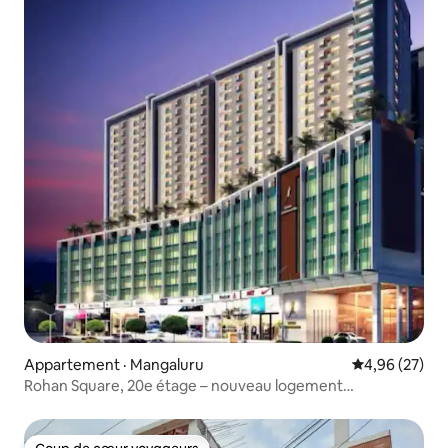
Appartement · Mangaluru
Note moyenne
4,96 (27)
Rohan Square, 20e étage – nouveau logement
entièrement meublé