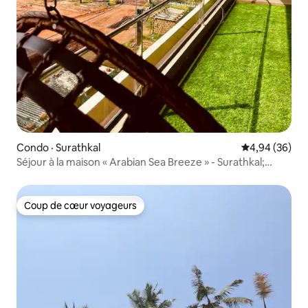
Condo · Surathkal
Note moyenne
4,94 (36)
Séjour à la maison « Arabian Sea Breeze » - Surathkal;
M'lore
Coup de cœur voyageurs
Coup de cœur voyageurs