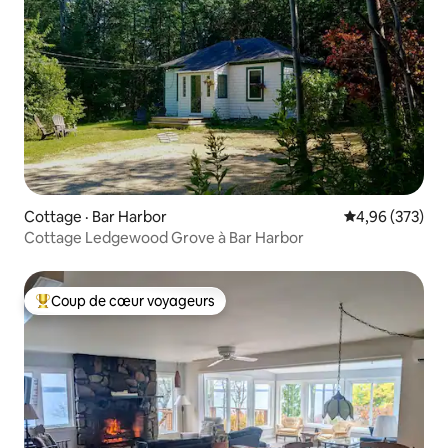
Cottage · Bar Harbor
Note moyenne 
4,96 (373)
Cottage Ledgewood Grove à Bar Harbor
Coup de cœur voyageurs
Coup de cœur voyageurs parmi les plus aimés