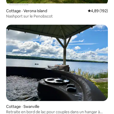
Cottage · Verona Island
Note moyenne 
4,89 (192)
Nashport sur le Penobscot
Cottage · Swanville
Retraite en bord de lac pour couples dans un hangar à