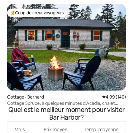
Coup de cœur voyageurs
Coup de cœur voyageurs parmi les plus aimés
Cottage · Bernard
Note moyenne 
4,99 (140)
Cottage Spruce, à quelques minutes d'Acadia, chalet
Quel est le meilleur moment pour visiter
confortable
Bar Harbor?
Mois
Prix moyen
Temp. moyenne