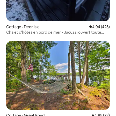
Cottage · Deer Isle
Note moyenne 
4,94 (425)
Chalet d'hôtes en bord de mer - Jacuzzi ouvert toute
l'année !
Cottage · Great Pond
Note moyenne
4,85 (72)