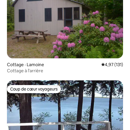
Cottage · Lamoine
Note moyenne 
4,97 (131)
Cottage à l'arrière
Coup de cœur voyageurs
Coup de cœur voyageurs