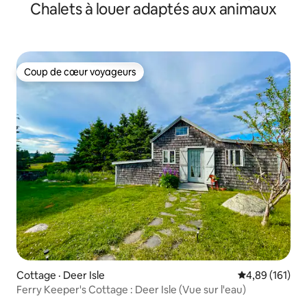
Chalets à louer adaptés aux animaux
bateaux
Coup de cœur voyageurs
Coup de cœur voyageurs
Cottage · Deer Isle
Note moyenne 
4,89 (161)
Ferry Keeper's Cottage : Deer Isle (Vue sur l'eau)