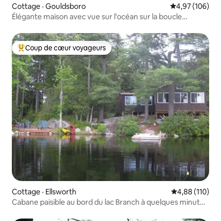
Cottage · Gouldsboro
Note moyenne 
4,97 (106)
Élégante maison avec vue sur l'océan sur la boucle
Schoodic d'Acadia
Coup de cœur voyageurs
Coup de cœur voyageurs parmi les plus aimés
Cottage · Ellsworth
Note moyenne 
4,88 (110)
Cabane paisible au bord du lac Branch à quelques minutes
d'Acadia