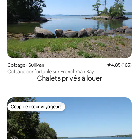
Cottage · Sullivan
Note moyenne 
4,85 (165)
Cottage confortable sur Frenchman Bay
Chalets privés à louer
Coup de cœur voyageurs
Coup de cœur voyageurs