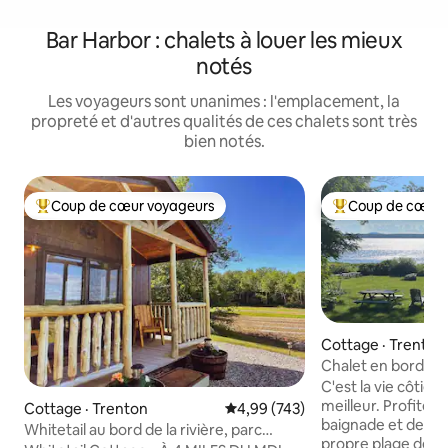
Bar Harbor : chalets à louer les mieux
notés
Les voyageurs sont unanimes : l'emplacement, la
propreté et d'autres qualités de ces chalets sont très
bien notés.
Coup de cœur voyageurs
Coup de cœur 
Coup de cœur voyageurs parmi les plus aimés
Coup de cœur voy
Cottage · Trenton
Chalet en bord de
C'est la vie côtièr
meilleur. Profitez 
Cottage · Trenton
Note moyenne de 4,99 sur 5, 7
4,99 (743)
baignade et des f
Whitetail au bord de la rivière, parc
propre plage de sa