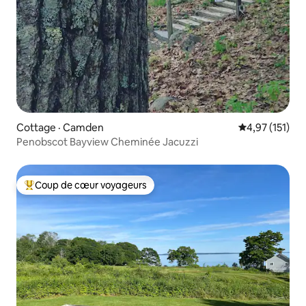
Cottage · Camden
Note moyenne 
4,97 (151)
Penobscot Bayview Cheminée Jacuzzi
Coup de cœur voyageurs
Coup de cœur voyageurs parmi les plus aimés