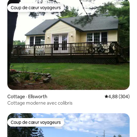
Coup de cœur voyageurs
Coup de cœur voyageurs
Cottage · Ellsworth
Note moyenne 
4,88 (304)
Cottage moderne avec colibris
Coup de cœur voyageurs
Coup de cœur voyageurs