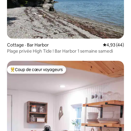
Cottage · Bar Harbor
Note moyenne
4,93 (44)
Plage privée High Tide ! Bar Harbor 1 semaine samedi
Coup de cœur voyageurs
Coup de cœur voyageurs parmi les plus aimés