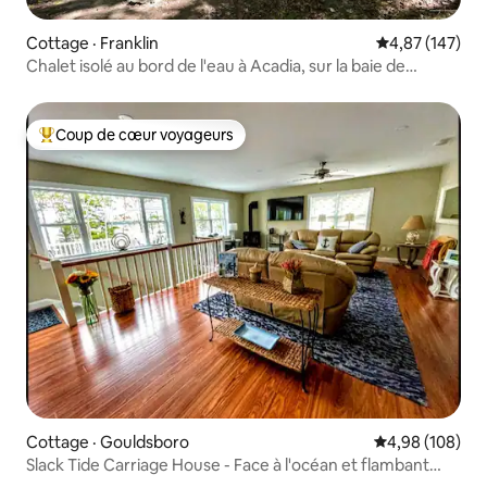
Cottage · Franklin
Note moyenne 
4,87 (147)
Chalet isolé au bord de l'eau à Acadia, sur la baie de
Taunton !
Coup de cœur voyageurs
Coup de cœur voyageurs parmi les plus aimés
Cottage · Gouldsboro
Note moyenne 
4,98 (108)
Slack Tide Carriage House - Face à l'océan et flambant
neuf.