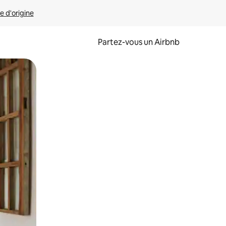
e d'origine
Partez-vous un Airbnb
et en les faisant glisser.