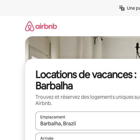
Aller
Une pa
directement
au
contenu
Locations de vacances :
Barbalha
Trouvez et réservez des logements uniques su
Airbnb.
Emplacement
Quand les résultats sont affichés, parcourez-les en 
Arrivée