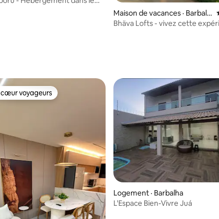
poru - Hébergement dans le
 Caldas, Ceará
Maison de vacances · Barbalh
a
Bhäva Lofts - vivez cette expé
5 sur 5, 5 commentaires
 cœur voyageurs
 cœur voyageurs
 sur 5, 13 commentaires
Logement · Barbalha
L'Espace Bien-Vivre Juá