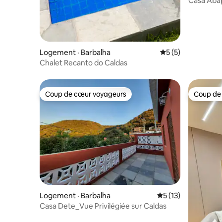
Casa Aba
village de
Logement · Barbalha
Note moyenne de 
5 (5)
Chalet Recanto do Caldas
Coup de cœur voyageurs
Coup de
Coup de cœur voyageurs
Coup de
Logement · Barbalha
Note moyenne de 5
5 (13)
Casa Dete_Vue Privilégiée sur Caldas