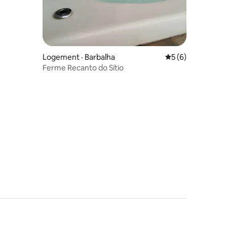
Logement · Barbalha
Note moyenne de 
5 (6)
Ferme Recanto do Sítio
res