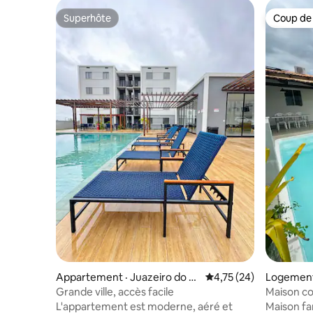
Superhôte
Coup de
Superhôte
Coup de
Appartement · Juazeiro do N
Note moyenne de 4,75
4,75 (24)
Logement 
orte
Grande ville, accès facile
Maison co
L'appartement est moderne, aéré et
Maison fa