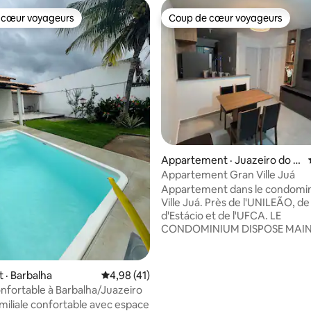
 cœur voyageurs
Coup de cœur voyageurs
 cœur voyageurs
Coup de cœur voyageurs
Appartement · Juazeiro do N
orte
Appartement Gran Ville Juá
Appartement dans le condomi
Ville Juá. Près de l'UNILEÃO, de 
d'Estácio et de l'UFCA. LE
CONDOMINIUM DISPOSE MAI
D'UNE MINI-ÉPICERIE POUR FA
VOTRE SÉJOUR!!! • 02 chambres avec
CLIMATISATION et TV • 02 lits doubles
 sur 5, 24 commentaires
· Barbalha
Note moyenne de 4,98 sur 5, 41 commentai
4,98 (41)
avec oreillers • Draps/serviette
nfortable à Barbalha/Juazeiro
disponibles • 01 ventilateur • Ca
miliale confortable avec espace
Téléviseur avec Wi-Fi • Table a