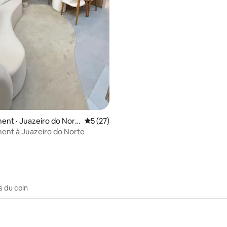
nt · Juazeiro do Nort
Note moyenne de 5 sur 5, 27 commentai
5 (27)
ent à Juazeiro do Norte
s du coin