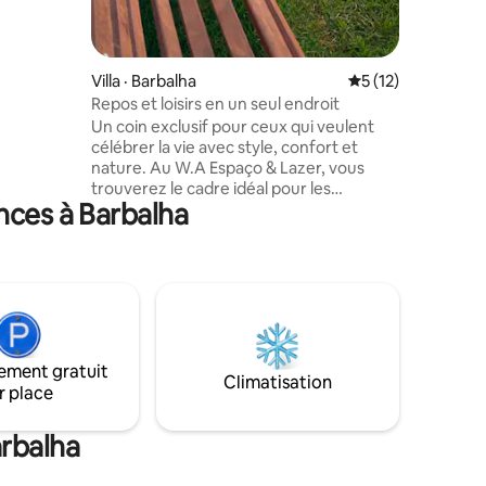
eur Duplex
à
ndes •
et
Villa · Barbalha
Note moyenne de 
5 (12)
Repos et loisirs en un seul endroit
Un coin exclusif pour ceux qui veulent
célébrer la vie avec style, confort et
nature. Au W.A Espaço & Lazer, vous
trouverez le cadre idéal pour les
nces à Barbalha
anniversaires, les réunions ou une fin de
semaine de détente! Points forts
attrayants : ✅ Piscine avec tourbillon et
chute d'eau Bec ✅ verseur en pierre d'or
blanc naturel Terrasse ✅ rustique avec
table en bois ✅ Espace vert avec un
arbre fruitier (anacardier🌳) ✅ Pavillon
parfait pour les photos et le repos. ✅
ement gratuit
Chambres avec salle de bain attenante
Climatisation
r place
Cuisine ✅ équipée et espace
gastronomique avec barbecue
arbalha