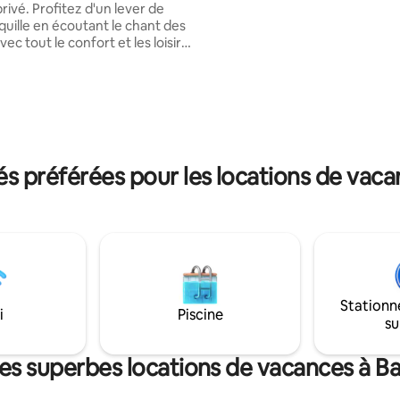
 d'un lever de
4 chaises, • Wi-Fi ; • Réfrigérat
nquille en écoutant le chant des
• Cuisinière à 4 feux • Machine 
vec tout le confort et les loisirs
sandwich/mélangeur • Micro-o
 famille mérite, à proximité des
Vaisselle complète • Couverts 
points d'intérêt de Cariri. Une
casseroles • Filtre à eau. • Matelas
afraîchissante et un magnifique
gonflable supplémentaire
avec un accès facile à la rocade
les villes de Juazeiro, Crato et
 préférées pour les locations de vaca
ts et bars; à seulement
s du centre commercial Cariri.
Stationn
i
Piscine
su
es superbes locations de vacances à B