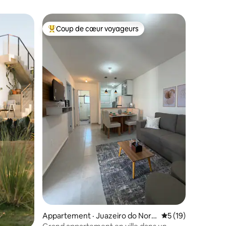
Coup de cœur voyageurs
Coup de cœur voyageurs parmi les plus aimés
res
Appartement · Juazeiro do Nort
Note moyenne de 5
5 (19)
e