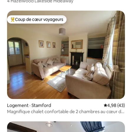
4 Hazelwood Lakeside Hideaway
Coup de cœur voyageurs
Coup de cœur voyageurs parmi les plus aimés
Logement · Stamford
Note moyenne
4,98 (43)
Magnifique chalet confortable de 2 chambres au cœur de
Stamford