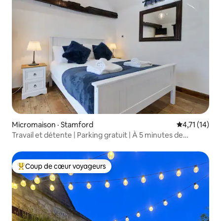
Micromaison · Stamford
Note moyenne
4,71 (14)
Travail et détente | Parking gratuit | À 5 minutes de
Stamford
Coup de cœur voyageurs
Coup de cœur voyageurs parmi les plus aimés