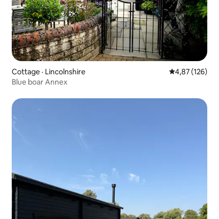
Cottage · Lincolnshire
Note moyenne 
4,87 (126)
Blue boar Annex