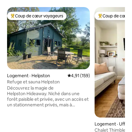
Coup de cœur voyageurs
Coup de cœur 
Coup de cœur voyageurs parmi les plus aimés
Coup de cœur voy
Logement · Helpston
Note moyenne de 4,91 sur 5, 1
4,91 (159)
Refuge et sauna Helpston
Découvrez la magie de
Helpston Hideaway. Niché dans une
forêt paisible et privée, avec un accès et
un stationnement privés, mais à
deux pas des commodités du village,
vous trouverez notre chaleureux chalet
en bois, Helpston Hideaway. C'est une
Logement · Uffin
escapade parfaite, et nous avons ajouté
Chalet Thimble | 