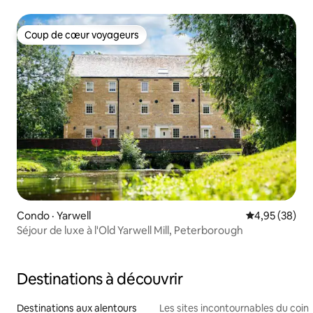
Coup de cœur voyageurs
Coup de cœur voyageurs
Condo · Yarwell
Note moyenne
4,95 (38)
Séjour de luxe à l'Old Yarwell Mill, Peterborough
Destinations à découvrir
Destinations aux alentours
Les sites incontournables du coin