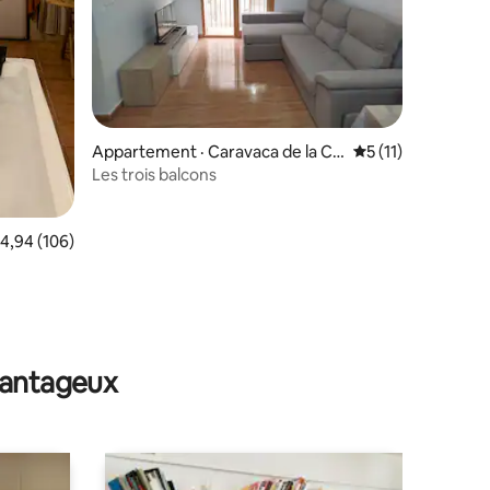
res
Appartement · Caravaca de la Cr
Note moyenne de 
5 (11)
uz
Les trois balcons
ote moyenne de 4,94 sur 5, 106 commentaires
4,94 (106)
avantageux