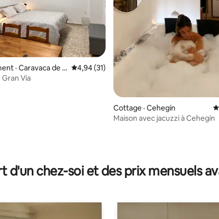
nt · Caravaca de la
Note moyenne de 4,94 sur 5, 31 commentai
4,94 (31)
r Gran Vía
Cottage · Cehegín
N
Maison avec jacuzzi à Cehegín
7 sur 5, 6 commentaires
t d'un chez-soi et des prix mensuels 