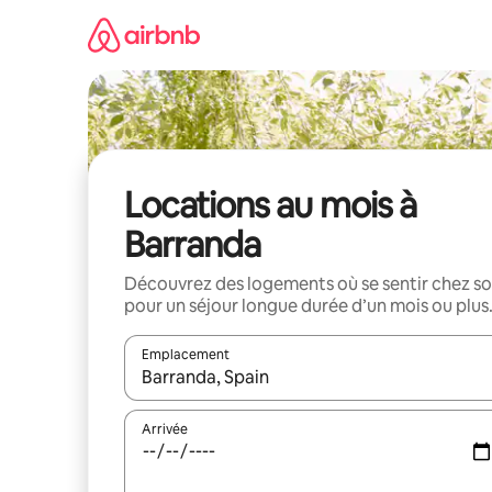
Aller
directement
au
contenu
Locations au mois à
Barranda
Découvrez des logements où se sentir chez so
pour un séjour longue durée d’un mois ou plus
Emplacement
Quand les résultats sont affichés, parcourez-les en 
Arrivée