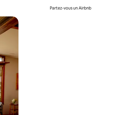
Partez-vous un Airbnb
et en les faisant glisser.