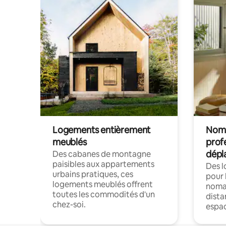
Logements entièrement
Noma
meublés
prof
dépl
Des cabanes de montagne
paisibles aux appartements
Des 
urbains pratiques, ces
pour 
logements meublés offrent
nomad
toutes les commodités d'un
dista
chez-soi.
espac