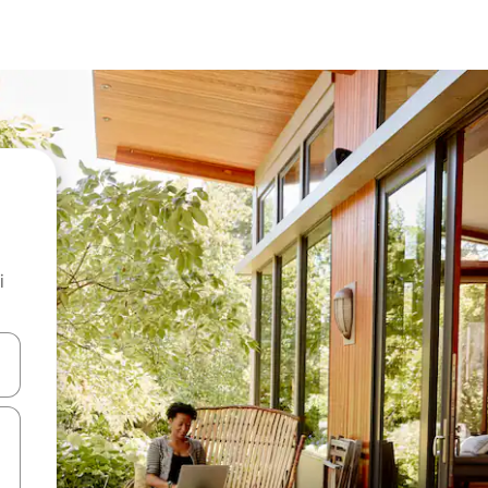
i
.
utilisant les flèches vers le haut et vers le bas, ou en appuyant dessus 