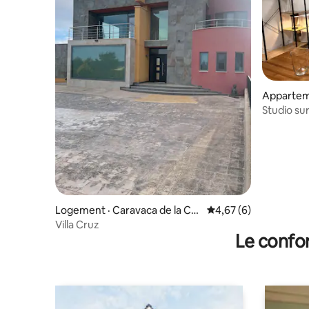
Apparteme
Cruz
Studio su
Logement · Caravaca de la Cru
Note moyenne de 4,6
4,67 (6)
z
Villa Cruz
Le confor