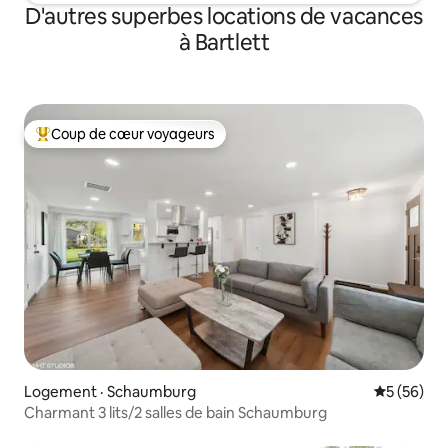
D'autres superbes locations de vacances
à Bartlett
Coup de cœur voyageurs
Coup de cœur voyageurs parmi les plus aimés
Logement · Schaumburg
Note moye
5 (56)
Charmant 3 lits/2 salles de bain Schaumburg