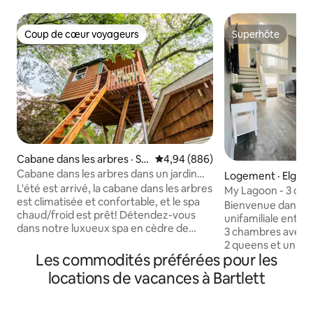
Coup de cœur voyageurs
Superhôte
Coup de cœur voyageurs
Superhôte
Cabane dans les arbres · Sc
Note moyenne de 4,94 sur 5, 8
4,94 (886)
haumburg
Cabane dans les arbres dans un jardin
Logement · Elgin
enchanté (commodité*)
L'été est arrivé, la cabane dans les arbres
My Lagoon - 3 cha
est climatisée et confortable, et le spa
SF 8 voyageurs. Li
Bienvenue dans vo
chaud/froid est prêt! Détendez-vous
unifamiliale entiè
dans notre luxueux spa en cèdre de
3 chambres avec un
4 pieds de profondeur, très privé et où la
2 queens et un can
consommation de cannabis est permise,
Les commodités préférées pour les
maison loin de ch
niché au milieu des conifères, tandis que
rénovée avec un 
locations de vacances à Bartlett
la lune et les étoiles tourbillonnent au-
bon goût. Garage 
dessus de vous, que la cascade se jette
beaucoup d'espace
dans l'étang à koïs et que la table à feu et
4 autres. Vous ête