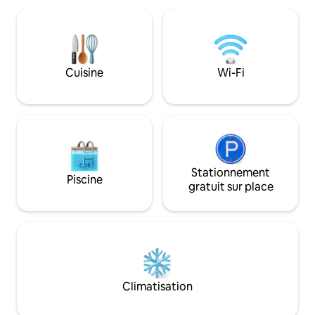
les torches flambent. Le ruisseau en fait
l'aéroport O'Hare, 
un refuge pour la faune, avec de
Chicago Dwntwn. V
nombreux oiseaux, écureuils, lapins et
coin ? Il y a beauco
renards. Venez vivre la magie et créer
10 minutes de l'ar
un souvenir spécial! Découvrez pourquoi
du centre commerc
Cuisine
Wi-Fi
le Chgo Magazine nous classe parmi les
quelques minutes de
3 meilleures destinations de vacances
l'Arboretum, de Ma
près de chez vous à Chgo!
encore. Court séjo
faites comme che
Stationnement
Piscine
gratuit sur place
Climatisation