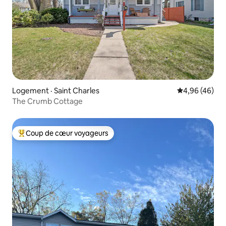
Logement · Saint Charles
Note moyenne
4,96 (46)
The Crumb Cottage
Coup de cœur voyageurs
Coup de cœur voyageurs parmi les plus aimés