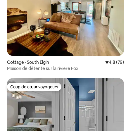
Cottage · South Elgin
Note moyenn
4,8 (79)
Maison de détente sur la rivière Fox
Coup de cœur voyageurs
Coup de cœur voyageurs