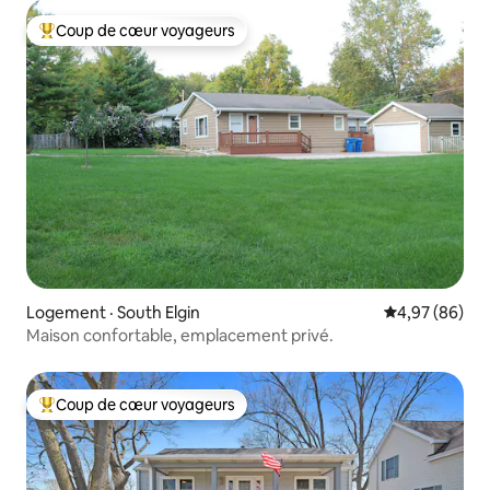
Coup de cœur voyageurs
Coup de cœur voyageurs parmi les plus aimés
Logement · South Elgin
Note moyenne
4,97 (86)
Maison confortable, emplacement privé.
Coup de cœur voyageurs
Coup de cœur voyageurs parmi les plus aimés