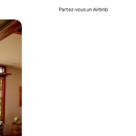
Partez-vous un Airbnb
et en les faisant glisser.