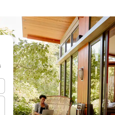
i
.
utilisant les flèches vers le haut et vers le bas, ou en appuyant dessus 