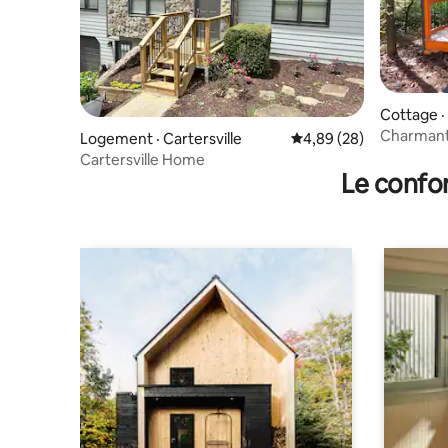
Cottage · 
Charmant c
Logement · Cartersville
Note moyenne de 4,89
4,89 (28)
confortab
Cartersville Home
Le confor