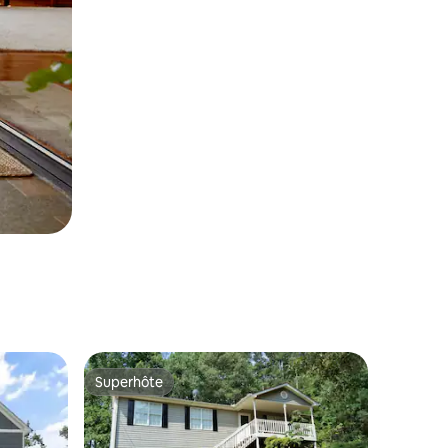
Superhôte
les plus aimés
Superhôte