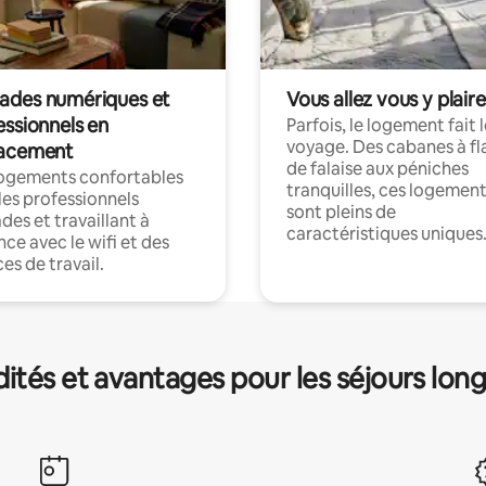
des numériques et
Vous allez vous y plaire
essionnels en
Parfois, le logement fait 
voyage. Des cabanes à fl
acement
de falaise aux péniches
logements confortables
tranquilles, ces logemen
les professionnels
sont pleins de
es et travaillant à
caractéristiques uniques
nce avec le wifi et des
es de travail.
és et avantages pour les séjours lon