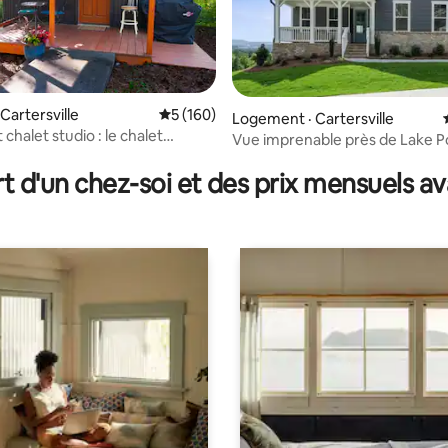
Cartersville
Note moyenne de 5 sur 5, 160 commentai
5 (160)
Logement · Cartersville
halet studio : le chalet
 sur 5, 28 commentaires
Vue imprenable près de Lake P
le
t d'un chez-soi et des prix mensuels 