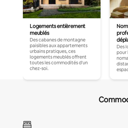
Logements entièrement
Noma
meublés
prof
dépl
Des cabanes de montagne
paisibles aux appartements
Des 
urbains pratiques, ces
pour 
logements meublés offrent
nomad
toutes les commodités d'un
dista
chez-soi.
espac
Commodit