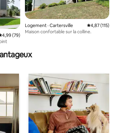
Logement · Cartersville
Note moyenne de 4,87
4,87 (115)
Maison confortable sur la colline.
res
Note moyenne de 4,99 sur 5, 79 commentaires
4,99 (79)
oint
avantageux