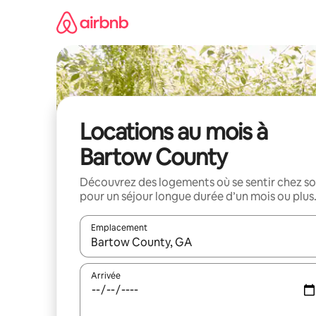
Aller
directement
au
contenu
Locations au mois à
Bartow County
Découvrez des logements où se sentir chez so
pour un séjour longue durée d’un mois ou plus
Emplacement
Quand les résultats sont affichés, parcourez-les en 
Arrivée