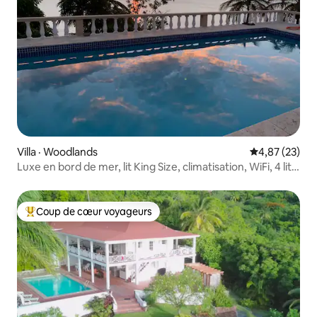
Villa · Woodlands
Note moyenne
4,87 (23)
Luxe en bord de mer, lit King Size, climatisation, WiFi, 4 lits,
3 chambres
Coup de cœur voyageurs
Coup de cœur voyageurs parmi les plus aimés