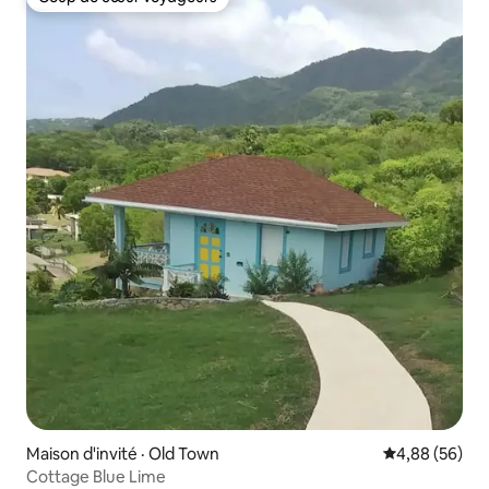
Coup de cœur voyageurs
Maison d'invité · Old Town
Note moyenne
4,88 (56)
Cottage Blue Lime