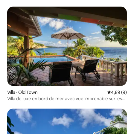
Villa · Old Town
Note moyenn
4,89 (9)
Villa de luxe en bord de mer avec vue imprenable sur les
couchers de soleil d'Avalon