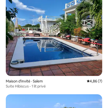
Maison d'invité · Salem
Note moyenn
4,86 (7)
Suite Hibiscus - 1 lit privé