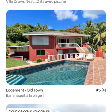
Villa Crows Nest...2 lits avec piscine
Logement · Old Town
Note moy
5 (4)
Bananaquit à la plage !
Coup de cœur voyageurs