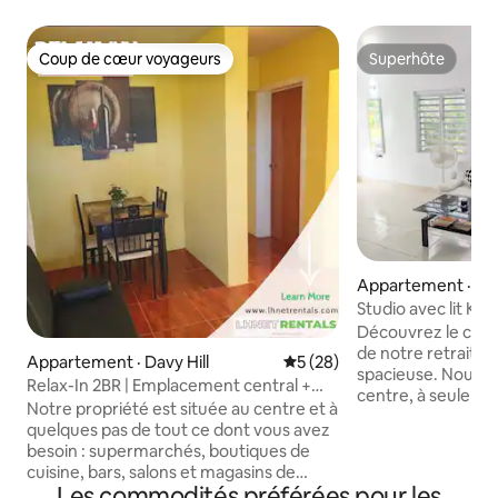
Coup de cœur voyageurs
Superhôte
Coup de cœur voyageurs
Superhôte
Appartement · Dav
Studio avec lit Kin
Apartments
Découvrez le confor
de notre retraite 
Appartement · Davy Hill
Note moyenne de 5 sur 5, 
5 (28)
spacieuse. Nous 
Relax-In 2BR | Emplacement central +
centre, à seulemen
location de Jeep
Notre propriété est située au centre et à
banques, des rest
quelques pas de tout ce dont vous avez
supermarchés et pl
besoin : supermarchés, boutiques de
quelques minutes à
cuisine, bars, salons et magasins de
Stationnement gra
Les commodités préférées pour les
variétés sont tous à 2–3 minutes. La